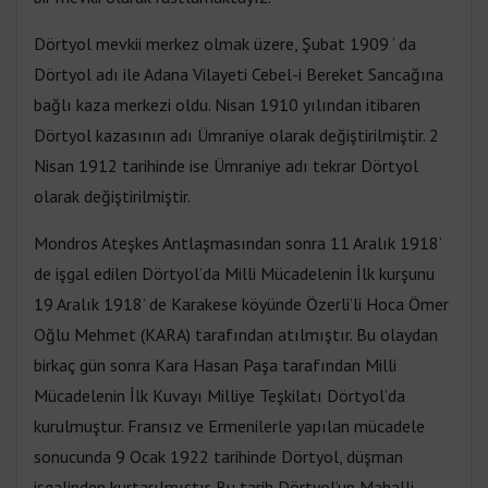
Dörtyol mevkii merkez olmak üzere, Şubat 1909 ‘ da
Dörtyol adı ile Adana Vilayeti Cebel-i Bereket Sancağına
bağlı kaza merkezi oldu. Nisan 1910 yılından itibaren
Dörtyol kazasının adı Ümraniye olarak değiştirilmiştir. 2
Nisan 1912 tarihinde ise Ümraniye adı tekrar Dörtyol
olarak değiştirilmiştir.
Mondros Ateşkes Antlaşmasından sonra 11 Aralık 1918’
de işgal edilen Dörtyol’da Milli Mücadelenin İlk kurşunu
19 Aralık 1918’ de Karakese köyünde Özerli’li Hoca Ömer
Oğlu Mehmet (KARA) tarafından atılmıştır. Bu olaydan
birkaç gün sonra Kara Hasan Paşa tarafından Milli
Mücadelenin İlk Kuvayı Milliye Teşkilatı Dörtyol’da
kurulmuştur. Fransız ve Ermenilerle yapılan mücadele
sonucunda 9 Ocak 1922 tarihinde Dörtyol, düşman
işgalinden kurtarılmıştır. Bu tarih Dörtyol’un Mahalli