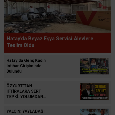
Hatay'da Beyaz Eşya Servisi Alevlere
Teslim Oldu
Hatay'da Genç Kadın
İntihar Girişiminde
Bulundu
ÖZYURT'TAN
İFTİRALARA SERT
TEPKİ: YOLUMDAN
DÖNMEYECEĞİM
YALÇIN: YAYLADAĞI