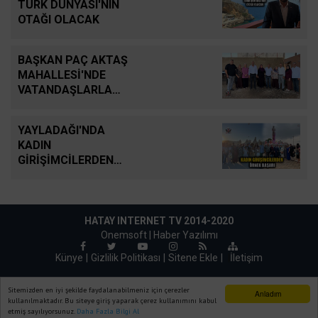
TÜRK DÜNYASI'NIN
OTAĞI OLACAK
BAŞKAN PAÇ AKTAŞ
MAHALLESİ'NDE
VATANDAŞLARLA
BULUŞTU
YAYLADAĞI'NDA
KADIN
GİRİŞİMCİLERDEN
ÖRNEK BAŞARI
HATAY INTERNET TV 2014-2020
Onemsoft |
Haber Yazılımı
Künye
Gizlilik Politikası
Sitene Ekle
|
İletişim
Sitemizden en iyi şekilde faydalanabilmeniz için çerezler
Anladım
kullanılmaktadır. Bu siteye giriş yaparak çerez kullanımını kabul
etmiş sayılıyorsunuz.
Daha Fazla Bilgi Al
Ana Sayfa
Web TV
Foto Galeri
Yazarlar