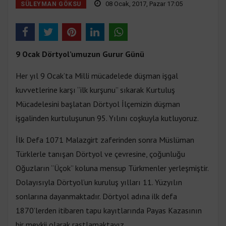
08 Ocak, 2017, Pazar 17:05
SÜLEYMAN GÖKSU
9 Ocak Dörtyol’umuzun Gurur Günü
Her yıl 9 Ocak’ta Milli mücadelede düşman işgal
kuvvetlerine karşı “ilk kurşunu” sıkarak Kurtuluş
Mücadelesini başlatan Dörtyol İlçemizin düşman
işgalinden kurtuluşunun 95. Yılını coşkuyla kutluyoruz.
İlk Defa 1071 Malazgirt zaferinden sonra Müslüman
Türklerle tanışan Dörtyol ve çevresine, çoğunluğu
Oğuzların “Üçok” koluna mensup Türkmenler yerleşmiştir.
Dolayısıyla Dörtyol’un kuruluş yılları 11. Yüzyılın
sonlarına dayanmaktadır. Dörtyol adına ilk defa
1870’lerden itibaren tapu kayıtlarında Payas Kazasının
bir mevkii olarak rastlamaktayız.