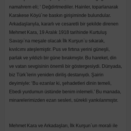
namahrem eli; ‘ Değdirtmediler. Hainler, toparlanarak
Karakese Köyü`ne baskın girişiminde bulundular.
Arkadaşlarıyla, kararlı ve cesaretli bir şekilde direnen
Mehmet Kara, 19 Aralık 1918 tarihinde Kurtuluş
Savaşı`na meşale olacak İlk Kurşun`u sıkarak,
kıvılcımı ateşlemiştir. Pus ve fırtına yerini güneşli,
parlak ve yıldızlı bir güne bırakmıştır. Bu hareket, din
ve vatan sevgisinin önemli bir göstergesiydi. Dünyada,
biz Türk`lerin yeniden diriliş destanıydı. Şairin
deyimiyle: ‘Bu ezanlar ki, şehadetleri dinin temeli,
Ebedi yurdumun üstünde benim inlemeli.’ Bu manada,
minarelerimizden ezan sesleri, sürekli yankılanmıştır.
Mehmet Kara ve Arkadaşları, İlk Kurşun`un morali ile