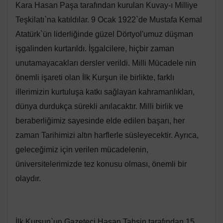
Kara Hasan Paşa tarafından kurulan Kuvay-ı Milliye
Teşkilatı`na katıldılar. 9 Ocak 1922`de Mustafa Kemal
Atatürk`ün liderliğinde güzel Dörtyol'umuz düşman
işgalinden kurtarıldı. İşgalcilere, hiçbir zaman
unutamayacakları dersler verildi. Milli Mücadele nin
önemli işareti olan İlk Kurşun ile birlikte, farklı
illerimizin kurtuluşa katkı sağlayan kahramanlıkları,
dünya durdukça sürekli anılacaktır. Milli birlik ve
beraberliğimiz sayesinde elde edilen başarı, her
zaman Tarihimizi altın harflerle süsleyecektir. Ayrıca,
geleceğimiz için verilen mücadelenin,
üniversitelerimizde tez konusu olması, önemli bir
olaydır.
İlk Kurşun`un Gazeteci Hasan Tahsin tarafından 15