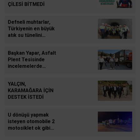
ÇİLESİ BİTMEDİ
Defneli muhtarlar,
Türkiyenin en büyük
atık su tünelini
inceledi
Başkan Yapar, Asfalt
Plent Tesisinde
incelemelerde
bulundu
YALÇIN,
KARAMAĞARA İÇİN
DESTEK İSTEDİ
U dönüşü yapmak
isteyen otomobile 2
motosiklet ok gibi
saplandı