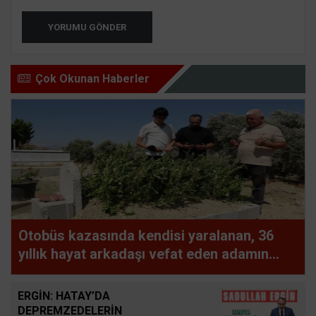
YORUMU GÖNDER
Çok Okunan Haberler
Otobüs kazasında kendisi yaralanan, 36
yıllık hayat arkadaşı vefat eden adamın
uykuya dalan şoförü defalarca uyardığı
ortaya çıktı
ERGİN: HATAY’DA
DEPREMZEDELERİN