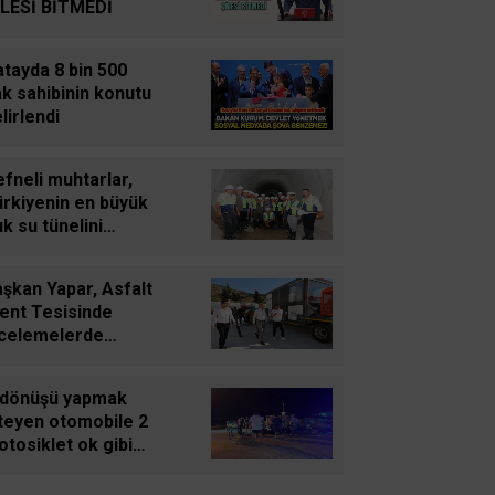
Süleyman GÖKSU
İLESİ BİTMEDİ
Zaferler Ayı Ağustos
tayda 8 bin 500
k sahibinin konutu
Sucan
lirlendi
AYNI ENKAZIN TOZUNU
YUTTUK...
fneli muhtarlar,
ürkiyenin en büyük
Oğuz Kağan Neşeli
ık su tünelini
Enerji Jeopolitiğinde Yeni
celedi
Bir Dönem: Kerkük’ten
şkan Yapar, Asfalt
Ceyhan’a Stratejik
lent Tesisinde
Birleşme
ncelemelerde
ulundu
Ahmet Süreyya DURNA
 dönüşü yapmak
SARAYKENT’TE ŞİİR
steyen otomobile 2
ŞÖLENİ
tosiklet ok gibi
plandı