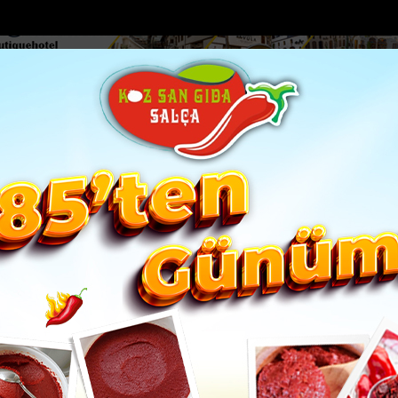
DOLAR
46.2686
EURO
53.5186
AL
Y
GÜNDEM
MAGAZİN
KADIN-YAŞAM
SPOR
SAĞLIK
Sİ
Yazarlar
Web TV
Canova son yolculuğuna u...
Hatay'da Tır Kazası: Sürücü Yaralandı
 GÖKSU
m