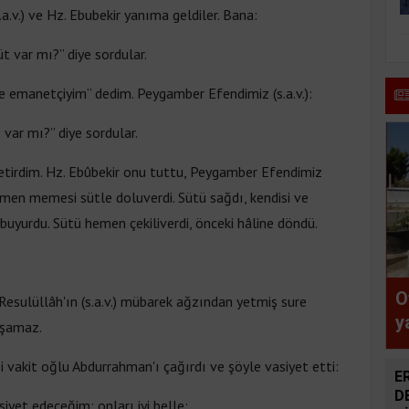
.v.) ve Hz. Ebubekir yanıma geldiler. Bana:
t var mı?” diye sordular.
ce emanetçiyim” dedim. Peygamber Efendimiz (s.a.v.):
 var mı?” diye sordular.
etirdim. Hz. Ebûbekir onu tuttu, Peygamber Efendimiz
emen memesi sütle doluverdi. Sütü sağdı, kendisi ve
 buyurdu. Sütü hemen çekiliverdi, önceki hâline döndü.
O
Resulüllâh'ın (s.a.v.) mübarek ağzından yetmiş sure
y
ışamaz.
v
 vakit oğlu Abdurrahman'ı çağırdı ve şöyle vasiyet etti:
ş
E
ç
D
yet edeceğim; onları iyi belle: