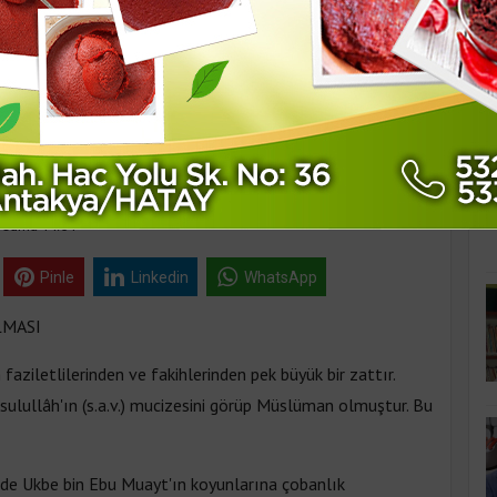
K
 MESUD’UN
MASI
 Cuma 14:54
Pinle
Linkedin
WhatsApp
LMASI
 faziletlilerinden ve fakihlerinden pek büyük bir zattır.
sulullâh'ın (s.a.v.) mucizesini görüp Müslüman olmuştur. Bu
'de Ukbe bin Ebu Muayt'ın koyunlarına çobanlık