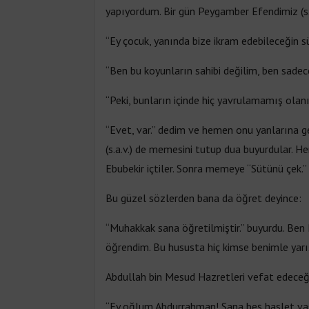
yapıyordum. Bir gün Peygamber Efendimiz (s.a
“Ey çocuk, yanında bize ikram edebileceğin sü
“Ben bu koyunların sahibi değilim, ben sade
“Peki, bunların içinde hiç yavrulamamış olanı
“Evet, var.” dedim ve hemen onu yanlarına g
(s.a.v.) de memesini tutup dua buyurdular. H
Ebubekir içtiler. Sonra memeye “Sütünü çek.”
Bu güzel sözlerden bana da öğret deyince:
“Muhakkak sana öğretilmiştir.” buyurdu. Ben 
öğrendim. Bu hususta hiç kimse benimle yar
Abdullah bin Mesud Hazretleri vefat edeceği
“Ey oğlum Abdurrahman! Sana beş haslet vasi