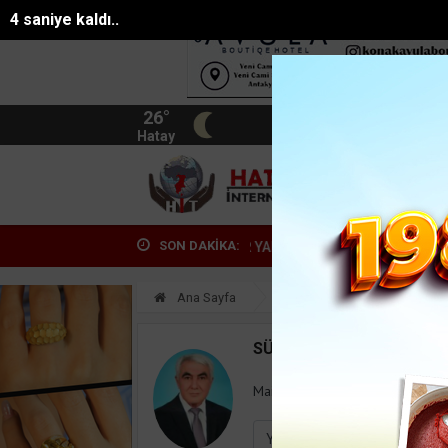
4 saniye kaldı..
26°
BIST
13.744
Hatay
HATA
SON DAKİKA:
ARMARİS’TE HATAYLI GENÇ AĞIR YARALANDI
Gazeteci Duygu Öksüz 
Ana Sayfa
Yazarlar
Süleyman
SÜLEYMAN GÖKSU
Mail:
suleymangoksu@gmail.co