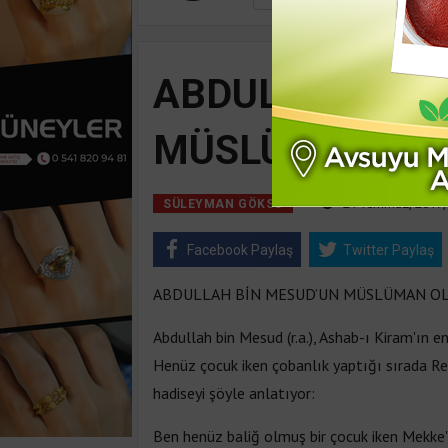
ABDULLAH BİN
MÜSLÜMAN OL
21 Temmuz, 2017,
SÜLEYMAN GÖKSU
Facebook Paylaş
Twitter Paylaş
ABDULLAH BİN MESUD’UN MÜSLÜMAN O
Abdullah bin Mesud (r.a.), Ashab-ı Kiram'ın en
Henüz çocuk iken çobanlık yaptığı sırada Re
hadiseyi şöyle anlatıyor:
Ben henüz baliğ olmuş bir çocuk iken Mekke