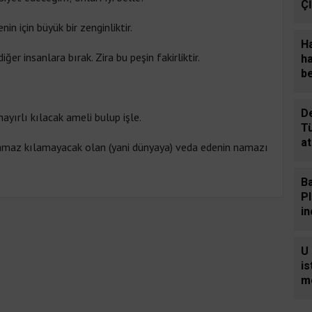
Ç
in için büyük bir zenginliktir.
Ha
r insanlara bırak. Zira bu peşin fakirliktir.
ha
be
De
ayırlı kılacak ameli bulup işle.
T
at
namaz kılamayacak olan (yani dünyaya) veda edenin namazı
in
Ba
P
i
b
U
i
mo
sa