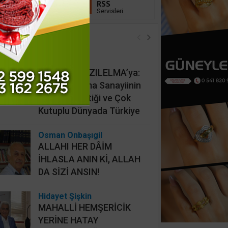
Linkedin
RSS
Takip Et
Servisleri
öşe Yazarları
İsmail Cingöz
KAAN’dan KIZILELMA’ya:
Türk Savunma Sanayiinin
Yeni Jeopolitiği ve Çok
Kutuplu Dünyada Türkiye
Osman Onbaşıgil
ALLAHI HER DÂİM
İHLASLA ANIN Kİ, ALLAH
DA SİZİ ANSIN!
Hidayet Şişkin
MAHALLİ HEMŞERİCİK
YERİNE HATAY