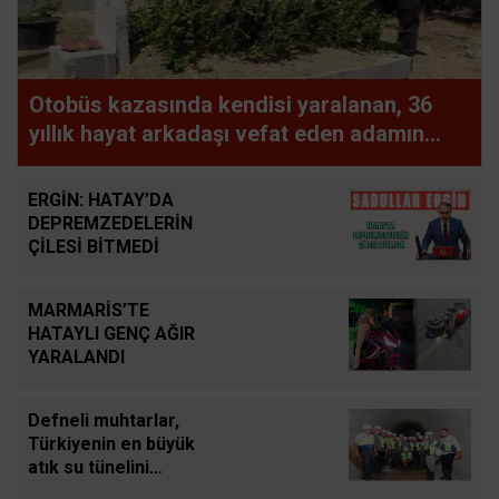
Otobüs kazasında kendisi yaralanan, 36
yıllık hayat arkadaşı vefat eden adamın
uykuya dalan şoförü defalarca uyardığı
ortaya çıktı
ERGİN: HATAY’DA
DEPREMZEDELERİN
ÇİLESİ BİTMEDİ
MARMARİS’TE
HATAYLI GENÇ AĞIR
YARALANDI
Defneli muhtarlar,
Türkiyenin en büyük
atık su tünelini
inceledi