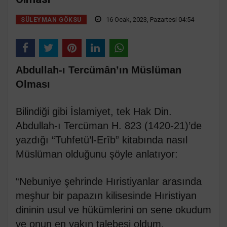
16 Ocak, 2023, Pazartesi 04:54
SÜLEYMAN GÖKSU
Abdullah-ı Tercümân’ın Müslüman
Olması
Bilindiği gibi İslamiyet, tek Hak Din.
Abdullah-ı Tercüman H. 823 (1420-21)’de
yazdığı “Tuhfetü’l-Erîb” kitabında nasıl
Müslüman olduğunu şöyle anlatıyor:
“Nebuniye şehrinde Hıristiyanlar arasında
meşhur bir papazın kilisesinde Hıristiyan
dininin usul ve hükümlerini on sene okudum
ve onun en yakın talebesi oldum.