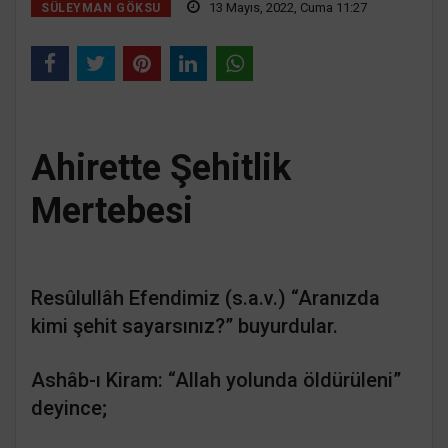
13 Mayıs, 2022, Cuma 11:27
SÜLEYMAN GÖKSU
Ahirette Şehitlik
Mertebesi
Resûlullâh Efendimiz (s.a.v.) “Aranızda
kimi şehit sayarsınız?” buyurdular.
Ashâb-ı Kiram: “Allah yolunda öldürüleni”
deyince;