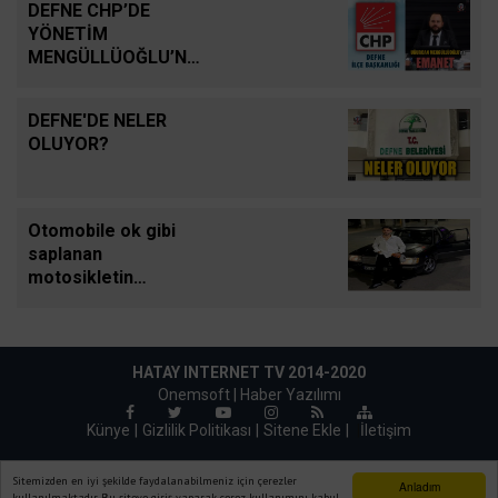
DEFNE CHP’DE
YÖNETİM
MENGÜLLÜOĞLU’NA
EMANET
DEFNE'DE NELER
OLUYOR?
Otomobile ok gibi
saplanan
motosikletin
sürücüsü hafif ticari
aracın altında
kalarak can verdiği
kaza kamerada
HATAY INTERNET TV 2014-2020
Onemsoft |
Haber Yazılımı
Künye
Gizlilik Politikası
Sitene Ekle
|
İletişim
Sitemizden en iyi şekilde faydalanabilmeniz için çerezler
Anladım
kullanılmaktadır. Bu siteye giriş yaparak çerez kullanımını kabul