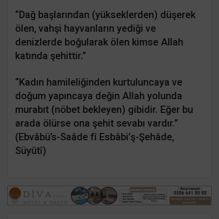
“Dağ başlarından (yükseklerden) düşerek
ölen, vahşi hayvanların yediği ve
denizlerde boğularak ölen kimse Allah
katında şehittir.”
“Kadın hamileliğinden kurtuluncaya ve
doğum yapıncaya değin Allah yolunda
murabıt (nöbet bekleyen) gibidir. Eğer bu
arada ölürse ona şehit sevabı vardır.”
(Ebvâbü’s-Saâde fî Esbâbi’ş-Şehâde,
Süyûtî)