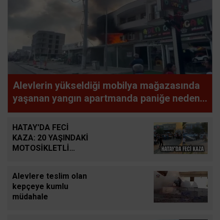
Alevlerin yükseldiği mobilya mağazasında
yaşanan yangın apartmanda paniğe neden
oldu
HATAY'DA FECİ
KAZA: 20 YAŞINDAKİ
MOTOSİKLETLİ
HAYATINI KAYBETTİ
Alevlere teslim olan
kepçeye kumlu
müdahale