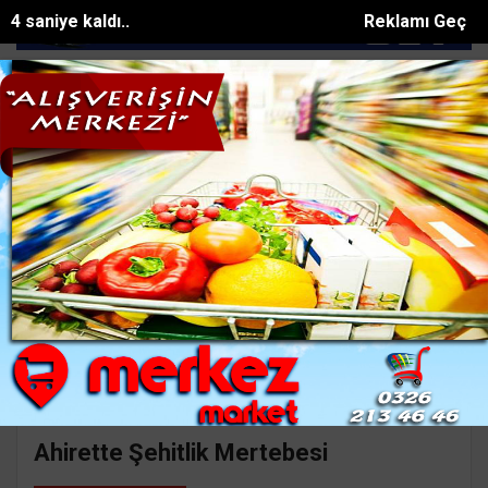
3 saniye kaldı..
Reklamı Geç
a yangın paniği: 5 kişi dumandan etk...
Seyir halindeyken aniden a
SON DAKİKA:
Ana Sayfa
Yazarlar
Süleyman GÖKSU
SÜLEYMAN GÖKSU
Mail:
suleymangoksu@gmail.com
Ahirette Şehitlik Mertebesi