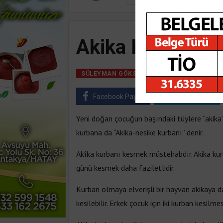
Akika Kurbanı
29 Ağustos, 2016, 
SÜLEYMAN GÖKSU
Facebook Paylaş
Twitter Paylaş
Yeni doğan çocuğun başındaki tüylere “akika” 
kurbana da “Akika-nesike kurbanı” denir.
Akîka kurbanı kesmek müstehabdır. Akika kurb
günü kesmek daha faziletlidir.
Kurban olmaya elverişli bir hayvan akikaya da 
kesilebilir. Erkek çocuk için iki kurban kesilme