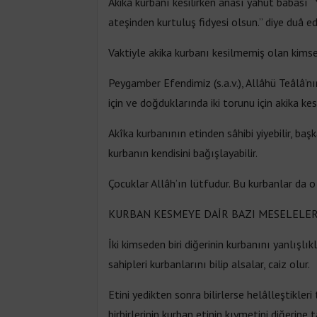
Akika kurbanı kesilirken anası yahut babası
ateşinden kurtuluş fidyesi olsun.” diye duâ ed
Vaktiyle akika kurbanı kesilmemiş olan kimse 
Peygamber Efendimiz (s.a.v.), Allâhü Teâlâ’nı
için ve doğduklarında iki torunu için akika kes
Akîka kurbanının etinden sâhibi yiyebilir, baş
kurbanın kendisini bağışlayabilir.
Çocuklar Allâh’ın lütfudur. Bu kurbanlar da o 
KURBAN KESMEYE DAİR BAZI MESELELE
İki kimseden biri diğerinin kurbanını yanlışl
sahipleri kurbanlarını bilip alsalar, caiz olur.
Etini yedikten sonra bilirlerse helâlleştikleri
birbirlerinin kurban etinin kıymetini diğerine 