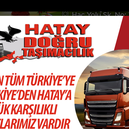
DOLAR
46.2686
EURO
53.5186
AL
Y
GÜNDEM
MAGAZİN
KADIN-YAŞAM
SPOR
SAĞLIK
Sİ
Yazarlar
Web TV
düğü olayın firari hükümlüsü...
Erzin-Zorkun yayla yolunda feci kaza
 GÖKSU
m