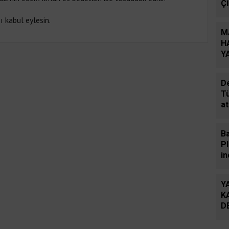
Ç
 kabul eylesin.
M
H
Y
De
T
at
in
Ba
P
i
b
Y
K
D