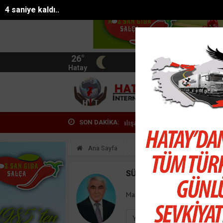
4 saniye kaldı..
26°
BIST
13.744
Hatay
HATA
SON DAKİKA:
Gazipaşa Devlet Hastanesinde Çalışan Memnuniy...
18 madencinin öl
Ana Sayfa
Yazarlar
Süleyman
SÜLEYMAN GÖKSU
Mail:
suleymangoksu@gmail.co