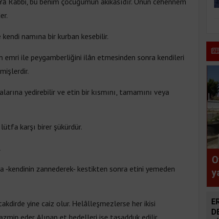
 “Yâ Rabbi, bu benim çocuğumun akikasıdır. Onun cehennem
er.
kendi namına bir kurban kesebilir.
n emri ile peygamberliğini ilân etmesinden sonra kendileri
mişlerdir.
kalarına yedirebilir ve etin bir kısmını, tamamını veya
lütfa karşı birer şükürdür.
R
O
ıkla -kendinin zannederek- kestikten sonra etini yemeden
y
v
ş
E
 takdirde yine caiz olur. Helâlleşmezlerse her ikisi
ç
D
tazmin eder. Alınan et bedelleri ise tasadduk edilir.