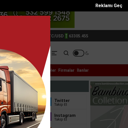
Reklamı Geç
TIN
6214.0
BTC/USD
63305.455
YASET
YEREL
ASAYİŞ
Galeri
Anketler
Eczaneler
Firmalar
İlanlar
: 9 yaral...
Ambulans ile otomobil çarpıştı: 3ü sağlık çal...
Bizi Takip Edin
Facebook
Twitter
Sayfayı Beğen
Takip Et
Youtube
Instagram
Abone Ol
Takip Et