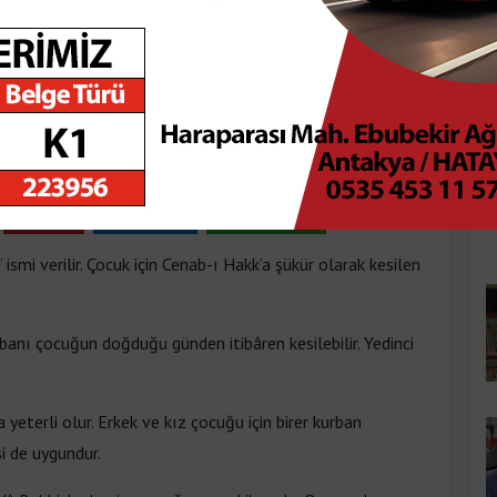
K
Pazartesi 17:16
Pinle
Linkedin
WhatsApp
ismi verilir. Çocuk için Cenab-ı Hakk’a şükür olarak kesilen
anı çocuğun doğduğu günden itibâren kesilebilir. Yedinci
yeterli olur. Erkek ve kız çocuğu için birer kurban
si de uygundur.