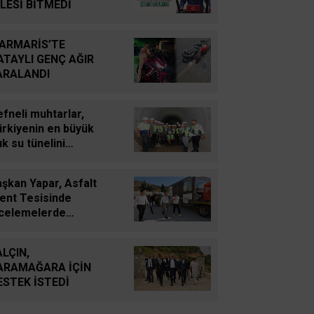
Süleyman GÖKSU
İLESİ BİTMEDİ
Zaferler Ayı Ağustos
ARMARİS’TE
ATAYLI GENÇ AĞIR
Sucan
ARALANDI
AYNI ENKAZIN TOZUNU
YUTTUK...
fneli muhtarlar,
ürkiyenin en büyük
Oğuz Kağan Neşeli
ık su tünelini
Enerji Jeopolitiğinde Yeni
celedi
Bir Dönem: Kerkük’ten
şkan Yapar, Asfalt
Ceyhan’a Stratejik
lent Tesisinde
Birleşme
ncelemelerde
ulundu
Ahmet Süreyya DURNA
ALÇIN,
SARAYKENT’TE ŞİİR
ARAMAĞARA İÇİN
ŞÖLENİ
ESTEK İSTEDİ