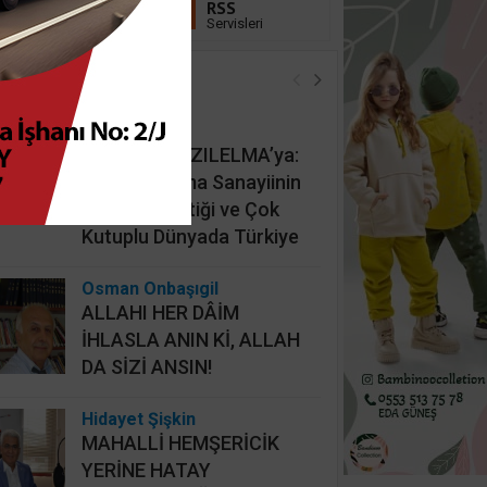
Linkedin
RSS
Takip Et
Servisleri
öşe Yazarları
İsmail Cingöz
KAAN’dan KIZILELMA’ya:
Türk Savunma Sanayiinin
Yeni Jeopolitiği ve Çok
Kutuplu Dünyada Türkiye
Osman Onbaşıgil
ALLAHI HER DÂİM
İHLASLA ANIN Kİ, ALLAH
DA SİZİ ANSIN!
Hidayet Şişkin
MAHALLİ HEMŞERİCİK
YERİNE HATAY