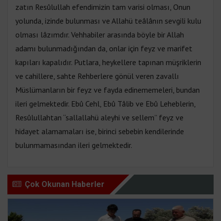
zatın Resûlullah efendimizin tam varisi olması, Onun
yolunda, izinde bulunması ve Allahü teâlânın sevgili kulu
olması lâzımdır. Vehhabiler arasında böyle bir Allah
adamı bulunmadığından da, onlar için feyz ve marifet
kapıları kapalıdır. Putlara, heykellere tapınan müşriklerin
ve cahillere, sahte Rehberlere gönül veren zavallı
Müslümanların bir feyz ve fayda edinememeleri, bundan
ileri gelmektedir. Ebû Cehl, Ebû Tâlib ve Ebû Leheblerin,
Resûlullahtan “sallallahü aleyhi ve sellem” feyz ve
hidayet alamamaları ise, birinci sebebin kendilerinde
bulunmamasından ileri gelmektedir.
Çok Okunan Haberler