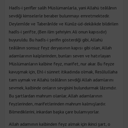
Hadîs-i şerifler salih Müslümanlarla, yani Allahü teâlânın
sevdiği kimselerle beraber bulunmayı emretmektedir.
Deylemîde ve Taberânîde ve Künûz-üd-dekâıkde bildirilen
hadîs-i şerifte, (Ben ilim şehriyim. Ali onun kapısıdır)
buyuruldu. Bu hadîs-i şerifin gösterdiği gibi, Allahü
teâlânın sonsuz feyz deryasının kapısı gibi olan, Allah
adamlarının kalplerinden, bunları seven ve hatırlayan
Müslümanların kalbine feyz, marifet, nur akar. Bu feyze
kavuşmak için, Ehl-i sünnet itikadında olmak, Resûlullaha
tam uymak ve Allahü teâlânın sevdiği Allah adamlarını
sevmek, kalbinde onların sevgisini bulundurmak lâzımdır.
Bu şartlardan mahrum olanlar, Allah adamlarının
feyzlerinden, marifetlerinden mahrum kalmışlardır.
Bilmediklerini, inkardan başka çare bulamıyorlar.
Allah adamının kalbinden feyz almak için ikinci şart, o