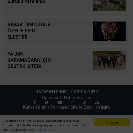
Sürücü Yaralandı
SAVAŞ'TAN ÖZGÜR
ÖZEL'E SERT
ELEŞTİRİ
YALÇIN,
KARAMAĞARA İÇİN
DESTEK İSTEDİ
HATAY INTERNET TV 2014-2020
Onemsoft |
Haber Yazılımı
Künye
Gizlilik Politikası
Sitene Ekle
|
İletişim
Sitemizden en iyi şekilde faydalanabilmeniz için çerezler
Anladım
kullanılmaktadır. Bu siteye giriş yaparak çerez kullanımını kabul
etmiş sayılıyorsunuz.
Daha Fazla Bilgi Al
Ana Sayfa
Web TV
Foto Galeri
Yazarlar