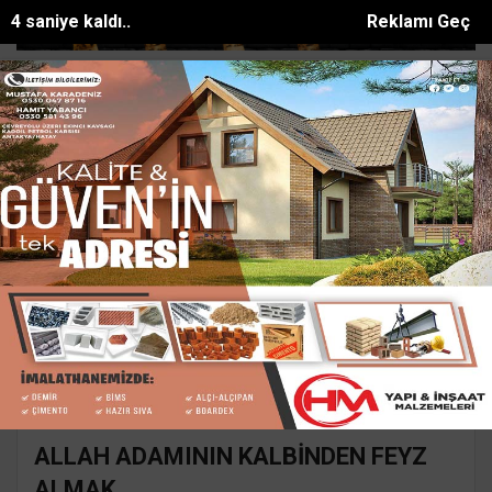
4 saniye kaldı..
Reklamı Geç
ize sıfır polis evi hizmete açıl...
Altınözünde konteyner yangını y
SON DAKİKA:
Ana Sayfa
Yazarlar
Süleyman GÖKSU
SÜLEYMAN GÖKSU
Mail:
suleymangoksu@gmail.com
ALLAH ADAMININ KALBİNDEN FEYZ
ALMAK