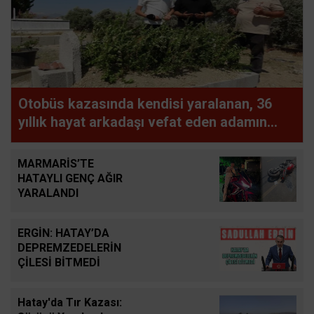
Otobüs kazasında kendisi yaralanan, 36
yıllık hayat arkadaşı vefat eden adamın
uykuya dalan şoförü defalarca uyardığı
ortaya çıktı
MARMARİS’TE
HATAYLI GENÇ AĞIR
YARALANDI
ERGİN: HATAY’DA
DEPREMZEDELERİN
ÇİLESİ BİTMEDİ
Hatay'da Tır Kazası: