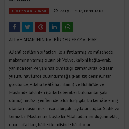
23 Eylül, 2018, Pazar 13:07
SÜLEYMAN GÖKSU
ALLAH ADAMININ KALBİNDEN FEYZ ALMAK:
Allahü teâlânın sıfatları ile sıfatlanmış ve müşahede
makamına varmış olgun bir Veliye, kalbini bağlayarak,
yanında iken ve yanında olmadığı zamanlarda, o zatın
yüzünü hayâlinde bulundurmağa (Rabıta) denir. (Onlar
görülünce, Allahü teâlâ hatırlanır) ve Buhârîde ve
Müslimde bildirilen (Onlarla beraber bulunanlar şaki
olmaz) hadîs-i şeriflerinde bildirildiği gibi, bu kemâle ermiş
olanları düşünmek, insana birçok faydalar sağlar. Sadık ve
temiz bir Müslüman, böyle bir Allah adamını düşünmekle,
onun sıfatları, hâlleri kendisinde hâsıl olur.