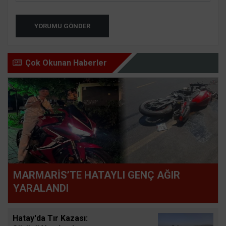
YORUMU GÖNDER
Çok Okunan Haberler
MARMARİS’TE HATAYLI GENÇ AĞIR
YARALANDI
Hatay'da Tır Kazası: