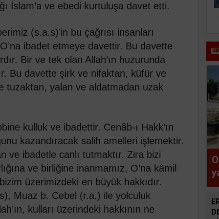
ı İslam’a ve ebedi kurtuluşa davet etti.
rimiz (s.a.s)’in bu çağrısı insanları
O’na ibadet etmeye davettir. Bu davette
rdır. Bir ve tek olan Allah’ın huzurunda
r. Bu davette şirk ve nifaktan, küfür ve
 ve tuzaktan, yalan ve aldatmadan uzak
bine kulluk ve ibadettir. Cenâb-ı Hakk’ın
ğunu kazandıracak salih amelleri işlemektir.
n ve ibadetle canlı tutmaktır. Zira bizi
O
lığına ve birliğine inanmamız, O’na kâmil
y
izim üzerimizdeki en büyük hakkıdır.
v
s), Muaz b. Cebel (r.a.) ile yolculuk
ş
E
h’ın, kulları üzerindeki hakkının ne
ç
D