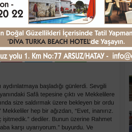
K
asındaki Kutlu Bağ
uma 04:39
Pinle
Linkedin
WhatsApp
 aydınlatmaya başladığı günlerdi. Sevgili
yanındaki Safâ tepesine çıktı ve Mekkelilere
sında size saldırmak üzere bekleyen bir ordu
 Mekkeliler hep bir ağızdan, “Evet, inanırız.
iç işitmedik.” dediler. Bunun üzerine Rahmet
 azaba karşı uyarıyorum.” buyurdu. Ve