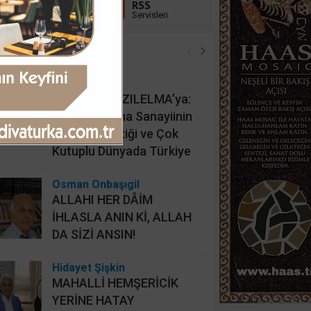
Linkedin
RSS
Takip Et
Servisleri
öşe Yazarları
İsmail Cingöz
KAAN’dan KIZILELMA’ya:
Türk Savunma Sanayiinin
Yeni Jeopolitiği ve Çok
Kutuplu Dünyada Türkiye
Osman Onbaşıgil
ALLAHI HER DÂİM
İHLASLA ANIN Kİ, ALLAH
DA SİZİ ANSIN!
Hidayet Şişkin
MAHALLİ HEMŞERİCİK
YERİNE HATAY