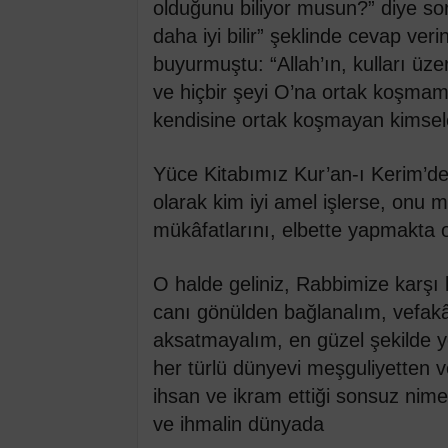
olduğunu biliyor musun?” diye so
daha iyi bilir” şeklinde cevap ve
buyurmuştu: “Allah’ın, kulları üze
ve hiçbir şeyi O’na ortak koşmamal
kendisine ortak koşmayan kimse
Yüce Kitabımız Kur’an-ı Kerim’de
olarak kim iyi amel işlerse, onu m
mükâfatlarını, elbette yapmakta old
O halde geliniz, Rabbimize karşı 
canı gönülden bağlanalım, vefakâr 
aksatmayalım, en güzel şekilde y
her türlü dünyevi meşguliyetten v
ihsan ve ikram ettiği sonsuz nime
ve ihmalin dünyada