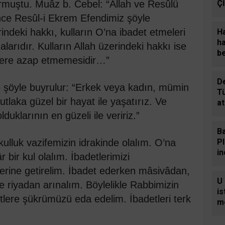
rmuştu. Muâz b. Cebel: “Allah ve Resûlü
Ç
rince Resûl-i Ekrem Efendimiz şöyle
rindeki hakkı, kulların O’na ibadet etmeleri
Ha
ha
arıdır. Kulların Allah üzerindeki hakkı ise
be
lere azap etmemesidir…”
De
 şöyle buyrulur: “Erkek veya kadın, mümin
T
utlaka güzel bir hayat ile yaşatırız. Ve
at
in
uklarının en güzeli ile veririz.”
Ba
kulluk vazifemizin idrakinde olalım. O’na
P
i
bir kul olalım. İbadetlerimizi
b
erine getirelim. İbadet ederken mâsivâdan,
U
e riyadan arınalım. Böylelikle Rabbimizin
i
tlere şükrümüzü eda edelim. İbadetleri terk
mo
sa