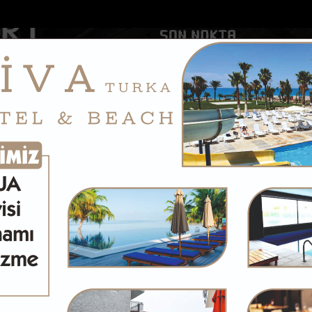
DOLAR
46.2686
EURO
53.5186
AL
Y
GÜNDEM
MAGAZİN
KADIN-YAŞAM
SPOR
SAĞLIK
Sİ
Yazarlar
Web TV
anova son yolculuğuna u...
Hatay'da Tır Kazası: Sürücü Yaralandı
 GÖKSU
m