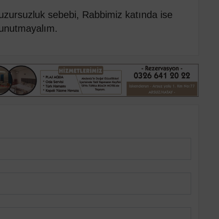
huzursuzluk sebebi, Rabbimiz katında ise
a unutmayalım.