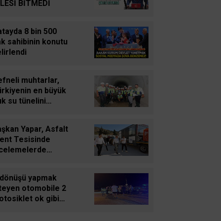
Süleyman GÖKSU
İLESİ BİTMEDİ
Zaferler Ayı Ağustos
tayda 8 bin 500
k sahibinin konutu
Sucan
lirlendi
AYNI ENKAZIN TOZUNU
YUTTUK...
fneli muhtarlar,
ürkiyenin en büyük
Oğuz Kağan Neşeli
ık su tünelini
Enerji Jeopolitiğinde Yeni
celedi
Bir Dönem: Kerkük’ten
şkan Yapar, Asfalt
Ceyhan’a Stratejik
lent Tesisinde
Birleşme
ncelemelerde
ulundu
Ahmet Süreyya DURNA
 dönüşü yapmak
SARAYKENT’TE ŞİİR
steyen otomobile 2
ŞÖLENİ
tosiklet ok gibi
plandı