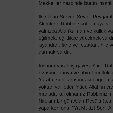
Mekkeliler nezdinde bütün insanlığ
İki Cihan Serveri Sevgili Peygambe
Âlemlerin Rabbine kul olmaya ve 
yalnızca Allah’a iman ve kulluk va
eğilmek, eğildikçe yücelmek vardı
isyandan, fitne ve fesattan, hile
durmak vardır.
İnsanın yaratılış gayesi Yüce Rab
rızasını, dünya ve ahiret mutlulu
Yaratıcısı ile arasındaki bağı, ima
yoktan var eden Yüce Allah’ın var
manada kul olmamız Rabbimizin b
Nitekim bir gün Allah Resûlü (s.a.
yaparken ona, “Ya Muâz! Sen, Alla