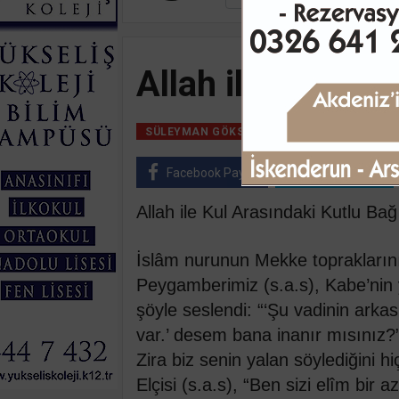
Allah ile Kul Ar
12 Kasım, 2021, C
SÜLEYMAN GÖKSU
Facebook Paylaş
Twitter Paylaş
Allah ile Kul Arasındaki Kutlu Bağ
İslâm nurunun Mekke topraklarını
Peygamberimiz (s.a.s), Kabe’nin 
şöyle seslendi: “‘Şu vadinin arka
var.’ desem bana inanır mısınız?”
Zira biz senin yalan söylediğini h
Elçisi (s.a.s), “Ben sizi elîm bir