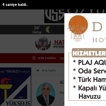
3 saniye kaldı..
26°
BIST
13.744
Hatay
HATA
SON DAKİKA:
RMARİS’TE HATAYLI GENÇ AĞIR YARALANDI
Gazeteci Duygu Öksüz C
Ana Sayfa
Yazarlar
Süleyman
SÜLEYMAN GÖKSU
Mail:
suleymangoksu@gmail.co