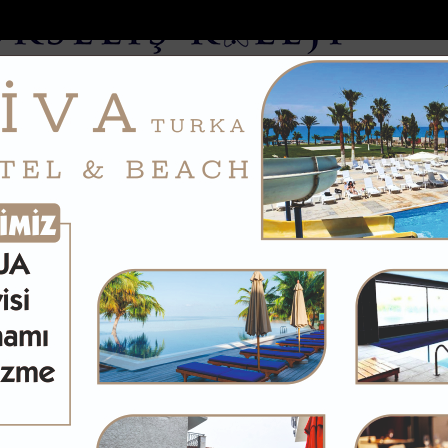
DOLAR
46.2686
EURO
53.5186
AL
Y
GÜNDEM
MAGAZİN
KADIN-YAŞAM
SPOR
SAĞLIK
Sİ
Yazarlar
Web TV
mobili görüp söndürd...
Antalyada otomobil dereye uçtu: 1 yaralı
 GÖKSU
m