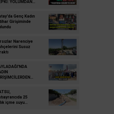
YUTTUK...
EPKİ: YOLUMDAN
ÖNMEYECEĞİM
İsmail Cingöz
atay'da Genç Kadın
Yarım Kalan Stratejik
tihar Girişiminde
Hayallerden Küresel
ulundu
Savunma Gücüne: Türk
Savunma Sanayiinin
rsızlar Narenciye
Tarihsel Yolculuğu
ahçelerini Susuz
raktı
Oğuz Kağan Neşeli
Enerji Jeopolitiğinde Yeni
AYLADAĞI'NDA
Bir Dönem: Kerkük’ten
ADIN
Ceyhan’a Stratejik
İRİŞİMCİLERDEN
Birleşme
RNEK BAŞARI
ATSU,
Ahmet Süreyya DURNA
tıayrancıda 25
SARAYKENT’TE ŞİİR
llık içme suyu
ŞÖLENİ
bekesini yeniliyor