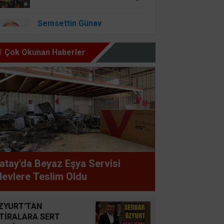
Şemsettin Günay
BİR BAŞIMIZI KALDIRIP
YAPILAN ANLAŞMALARI
Çok Okunan Haberler
GÖREBİLSEK
Osman Onbaşıgil
ALLAH SEVGİSİ OLAN
YERDE İYİLİK ve FAZİLET
OLUR
Süleyman GÖKSU
atay'da Beyaz Eşya Servisi
Zaferler Ayı Ağustos
levlere Teslim Oldu
Sucan
ZYURT'TAN
AYNI ENKAZIN TOZUNU
FTİRALARA SERT