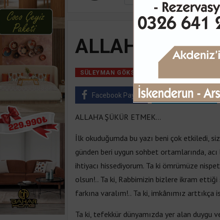
ALLAH’A ŞÜKÜ
11 Eylül, 2019, Ça
SÜLEYMAN GÖKSU
Facebook Paylaş
Twitter Paylaş
ALLAH’A ŞÜKÜR ETMEK…
İlk okuduğumda bu yazı beni çok etkiledi, siz
günden beri uygun sohbet ortamlarında, acı b
ihtiyacı hissediyorum. Ta ki ömrümüze nisp
olsun!.. Ta ki, Rabbimizin bizlere ikram ettiğ
farkına varalım!.. Ta ki, imkânımız arttıkça 
Ta ki, tefekkür dünyamızda yer alan duygu ve