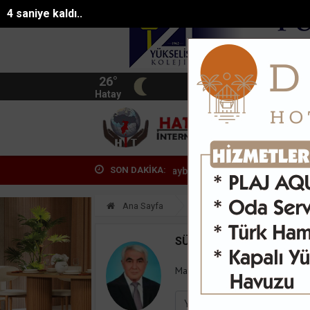
3 saniye kaldı..
26°
BIST
13.744
Hatay
HATA
SON DAKİKA:
dan sıcak hava uyarısı: Sıvı kaybına di...
Orman ekipleri, yanan oto
Ana Sayfa
Yazarlar
Süleyman
SÜLEYMAN GÖKSU
Mail:
suleymangoksu@gmail.co