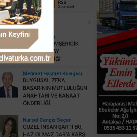
Linkedin
RSS
Takip Et
Servisleri
öşe Yazarları
Hidayet Şişkin
MAHALLİ HEMŞERİCİK
YERİNE HATAY
HEMŞERİCİLİĞİ
Mehmet Haşmet Kolağası
DUYGUSAL ZEKA
BAŞARININ MUTLULUĞUN
ANAHTARI VE KANAAT
ÖNDERLİĞİ
Nursel Cengiz Seçer
GÜZEL İNSAN ŞARTI BU,
HAZ OLMAZ DAR’A KARŞI