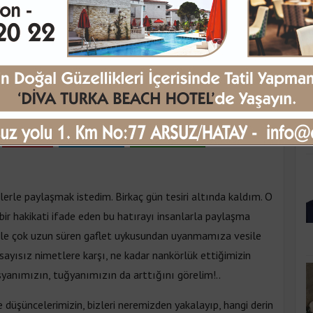
K
R ETMEK…
rşamba 14:47
Pinle
Linkedin
WhatsApp
lerle paylaşmak istedim. Birkaç gün tesiri altında kaldım. O
ir hakikati ifade eden bu hatırayı insanlarla paylaşma
etle çok uzun süren gaflet uykusundan uyanmamıza vesile
i sayısız nimetlere karşı, ne kadar nankörlük ettiğimizin
isyanımızın, tuğyanımızın da arttığını görelim!..
 düşüncelerimizin, bizleri neremizden yakalayıp, hangi derin