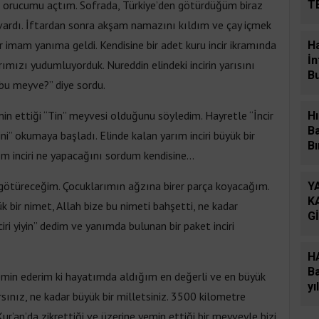
kte orucumu açtım. Sofrada, Türkiye’den götürdüğüm biraz
T
D
 vardı. İftardan sonra akşam namazını kıldım ve çay içmek
bir imam yanıma geldi. Kendisine bir adet kuru incir ikramında
H
İn
mızı yudumluyorduk. Nureddin elindeki incirin yarısını
B
 bu meyve?” diye sordu.
min ettiği “Tin” meyvesi olduğunu söyledim. Hayretle “İncir
Hı
B
i” okumaya başladı. Elinde kalan yarım inciri büyük bir
Bı
ım inciri ne yapacağını sordum kendisine…
me götüreceğim. Çocuklarımın ağzına birer parça koyacağım.
Y
K
bir nimet, Allah bize bu nimeti bahşetti, ne kadar
G
ciri yiyin” dedim ve yanımda bulunan bir paket inciri
Ö
H
Ba
yemin ederim ki hayatımda aldığım en değerli ve en büyük
yı
rsınız, ne kadar büyük bir milletsiniz. 3500 kilometre
şe
r’an’da zikrettiği ve üzerine yemin ettiği bir meyveyle bizi