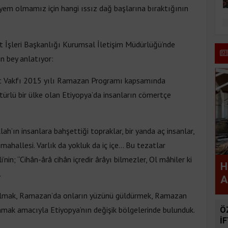
a yem olmamız için hangi ıssız dağ başlarına bıraktığının
net İşleri Başkanlığı Kurumsal İletişim Müdürlüğü’nde
n bey anlatıyor:
net Vakfı 2015 yılı Ramazan Programı kapsamında
kültürlü bir ülke olan Etiyopya’da insanların cömertçe
lah’ın insanlara bahşettiği topraklar, bir yanda aç insanlar,
mahallesi. Varlık da yokluk da iç içe… Bu tezatlar
nin; “Cihân-ârâ cihân içredir ârâyı bilmezler, Ol mâhiler ki
H
.
A
a olmak, Ramazan’da onların yüzünü güldürmek, Ramazan
unmak amacıyla Etiyopya’nın değişik bölgelerinde bulunduk.
Ö
İ