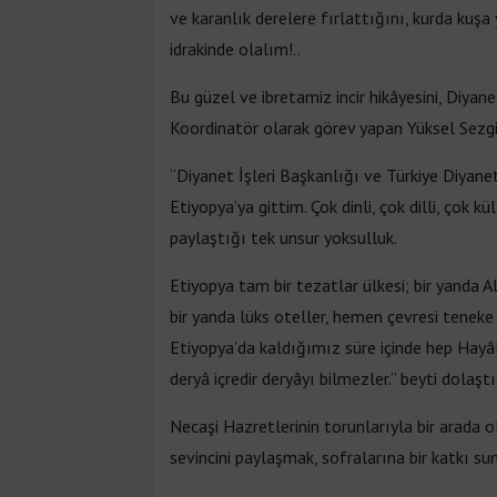
ve karanlık derelere fırlattığını, kurda kuş
idrakinde olalım!..
Bu güzel ve ibretamiz incir hikâyesini, Diya
Koordinatör olarak görev yapan Yüksel Sezgi
“Diyanet İşleri Başkanlığı ve Türkiye Diya
Etiyopya’ya gittim. Çok dinli, çok dilli, çok 
paylaştığı tek unsur yoksulluk.
Etiyopya tam bir tezatlar ülkesi; bir yanda Al
bir yanda lüks oteller, hemen çevresi teneke 
Etiyopya’da kaldığımız süre içinde hep Hayâli’
deryâ içredir deryâyı bilmezler.” beyti dolaştı
Necaşi Hazretlerinin torunlarıyla bir arad
sevincini paylaşmak, sofralarına bir katkı s