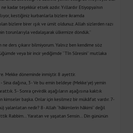
ne kadar teşekkür etsek azdır. Yıllardır Etiyopya’nın
ıyor, kestiğiniz kurbanlarla bizlere ikramda
an bizlere birer ışık ve ümit oldunuz. Allah sizlerden razı
nin torunlarıyla vedalaşarak ülkemize döndük.”
n ne ders çıkarır bilmiyorum. Yalnız ben kendime söz
düğümde veya bir incir yediğimde “Tîn Sûresini” mutlaka
e. Mekke döneminde inmiştir. 8 ayettir.
 2- Sina dağına, 3- Ve bu emin beldeye (Mekke’ye) yemin
yarattık. 5- Sonra çevirdik aşağıların aşağısına kaktık
pan kimseler başka. Onlar için kesilmez bir mükâfat vardır. 7-
) yalanlatan nedir? 8- Allah “hâkimlerin hâkimi” değil
ettik Rabbim… Yaratan ve yaşatan Sensin… Din gününün