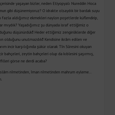
içerisinde yaşayan bizler, neden Etiyopyalı Nureddin Hoca
nun gibi düşünemiyoruz? O idrakte olsaydık bir bardak suyu
 fazla aldığımız ekmekleri naylon poşetlerde küflendirip,
ar mıydık? Yaşadığımız şu dünyada israf ettiğimiz o
duğunu düşünürdük❗ Heder ettiğimiz zenginliklerde diğer
nın olduğunu unutmazdık❗ Kendisine ikrâm edilen ve
arım incir karşılığında şükür olarak Tîn Sûresini okuyan
ir bahçeleri, zeytin bahçeleri olup da kıblesini şaşırmış,
filleri görse ne derdi acaba?
… İslâm nîmetinden, îman nîmetinden mahrum eyleme…
n.