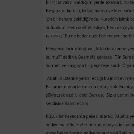
Bir iftar vakti, kaldığım yerde ezanla birli
Beypazarı kurusu, birkaç hurma ve kuru incir
için bir kenara çekildiğimde, Nureddin isimli 
bulundum. Hem sohbet ediyor, hem de çayları
ısırarak; “Bu ne kadar güzel bir meyve, nedir
Meyvenin incir olduğunu, Allah’ın üzerine ye
bu mu?” dedi ve Besmele çekerek “Tîn Suresin
hürmet ve saygıyla bir peçeteye sardı. O yar
“Allah’ın üzerine yemin ettiği bu inciri evi
Bir ömür damarlarımızda dolaşacak. Bu büyük 
şükretsek azdır.” dedi. Ben de, “Siz o yarım in
kendisine ikram ettim.
Büyük bir heyecanla paketi alarak; “Allah’a 
hediye bu oldu. Sizler ne kadar büyük insanla
mesafeden buraya geliyorsunuz ve Allah’ın Ku