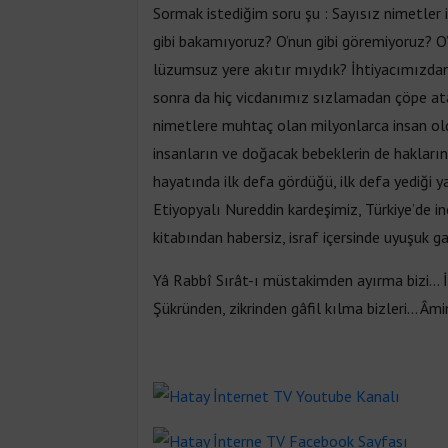
Sormak istediğim soru şu : Sayısız nimetler 
gibi bakamıyoruz? O’nun gibi göremiyoruz? O’
lüzumsuz yere akıtır mıydık? İhtiyacımızdan
sonra da hiç vicdanımız sızlamadan çöpe at
nimetlere muhtaç olan milyonlarca insan ol
insanların ve doğacak bebeklerin de hakları
hayatında ilk defa gördüğü, ilk defa yediği y
Etiyopyalı Nureddin kardeşimiz, Türkiye’de inc
kitabından habersiz, israf içersinde uyuşuk ga
Yâ Rabbî Sırât-ı müstakimden ayırma bizi
Şükründen, zikrinden gâfil kılma bizleri… Âmi