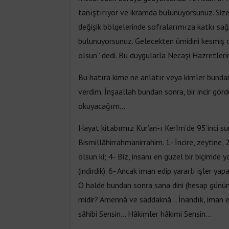
tanıştırıyor ve ikramda bulunuyorsunuz. Size 
değişik bölgelerinde sofralarımıza katkı sağl
bulunuyorsunuz. Gelecekten ümidini kesmiş ol
olsun” dedi. Bu duygularla Necaşi Hazretleri
Bu hatıra kime ne anlatır veya kimler bunda
verdim. İnşaallah bundan sonra, bir incir gör
okuyacağım…
Hayat kitabımız Kur’an-ı Kerîm’de 95’inci sur
Bismillâhirrahmanirrahim. 1- İncire, zeytine,
olsun ki; 4- Biz, insanı en güzel bir biçimde 
(indirdik). 6- Ancak iman edip yararlı işler ya
O halde bundan sonra sana dini (hesap gününü
midir? Amennâ ve saddaknâ… İnandık, iman 
sâhibi Sensin… Hâkimler hâkimi Sensin…