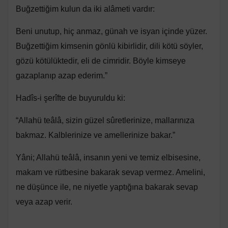
Buğzettiğim kulun da iki alâmeti vardır:
Beni unutup, hiç anmaz, günah ve isyan içinde yüzer.
Buğzettiğim kimsenin gönlü kibirlidir, dili kötü söyler,
gözü kötülüktedir, eli de cimridir. Böyle kimseye
gazaplanıp azap ederim.”
Hadîs-i şerîfte de buyuruldu ki:
“Allahü teâlâ, sizin güzel sûretlerinize, mallarınıza
bakmaz. Kalblerinize ve amellerinize bakar.”
Yâni; Allahü teâlâ, insanın yeni ve temiz elbisesine,
makam ve rütbesine bakarak sevap vermez. Amelini,
ne düşünce ile, ne niyetle yaptığına bakarak sevap
veya azap verir.