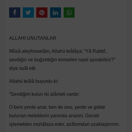
ALLAHI UNUTANLAR
Mûsâ aleyhisselâm, Allahü teâlâya; “Yâ Rabbî,
sevdiğin ve buğzettiğin kimseleri nasıl ayırabiliriz?”
diye suâl etti.
Allahü teâlâ buyurdu ki:
“Sevdiğim kulun iki alâmeti vardır:
O beni yerde anar, ben de onu, yerde ve gökte
bulunan meleklerin yanında anarım. Günah
işlemekten muhâfaza eder, azâbımdan uzaklaştırırım.