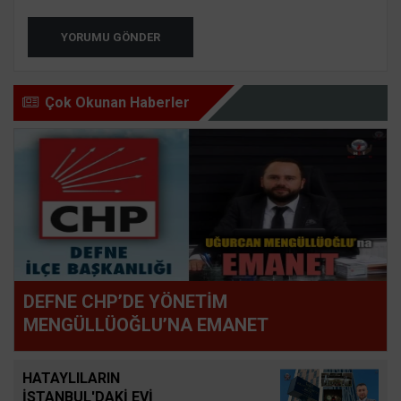
YORUMU GÖNDER
Çok Okunan Haberler
DEFNE CHP’DE YÖNETİM
MENGÜLLÜOĞLU’NA EMANET
HATAYLILARIN
İSTANBUL'DAKİ EVİ