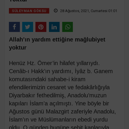
28 Ağustos, 2021, Cumartesi 01:01
SÜLEYMAN GÖKSU
Allah’ın yardım ettiğine mağlubiyet
yoktur
Henüz Hz. Ömer’in hilafet yıllarıydı.
Cenâb-ı Hakk’ın yardımı, İyâz b. Ganem
komutasındaki sahabe-i kiram
efendilerimizin cesaret ve fedakârlığıyla
Diyarbakır fethedilmiş, Anadolu’muzun
kapıları İslam’a açılmıştı. Yine böyle bir
Ağustos günü Malazgirt zaferiyle Anadolu,
İslam’ın ve Müslümanların ebedi yurdu
oldu. O günden bugüne şehit kanlarıyla