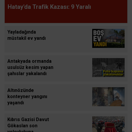
Hatay'da Trafik Kazası: 9 Yaralı
Yayladağında
müstakil ev yandı
Antakyada ormanda
usulsüz kesim yapan
şahıslar yakalandı
Altınözünde
konteyner yangını
yaşandı
Kıbrıs Gazisi Davut
Gökaslan son
yolculuğuna