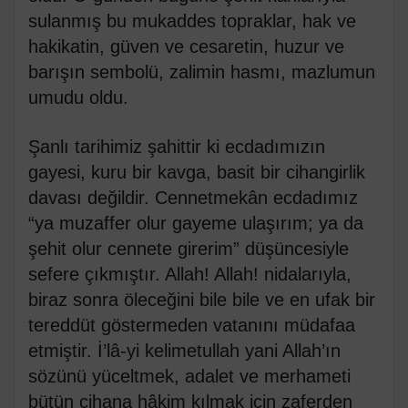
sulanmış bu mukaddes topraklar, hak ve
hakikatin, güven ve cesaretin, huzur ve
barışın sembolü, zalimin hasmı, mazlumun
umudu oldu.
Şanlı tarihimiz şahittir ki ecdadımızın
gayesi, kuru bir kavga, basit bir cihangirlik
davası değildir. Cennetmekân ecdadımız
“ya muzaffer olur gayeme ulaşırım; ya da
şehit olur cennete girerim” düşüncesiyle
sefere çıkmıştır. Allah! Allah! nidalarıyla,
biraz sonra öleceğini bile bile ve en ufak bir
tereddüt göstermeden vatanını müdafaa
etmiştir. İ’lâ-yi kelimetullah yani Allah’ın
sözünü yüceltmek, adalet ve merhameti
bütün cihana hâkim kılmak için zaferden