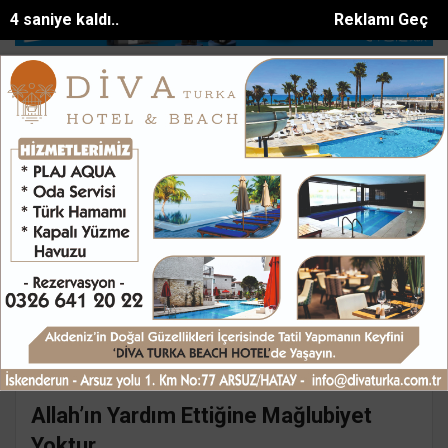
4 saniye kaldı..
Reklamı Geç
Demirkapı Tünelinde feci kaza: Yaşlı çift hay...
Miran: Memur ve emek
SON DAKİKA:
Ana Sayfa
Yazarlar
Süleyman GÖKSU
SÜLEYMAN GÖKSU
Mail:
suleymangoksu@gmail.com
Allah’ın Yardım Ettiğine Mağlubiyet
Yoktur