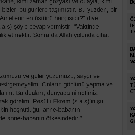
efkatle, kimi zaman gözyaşı ve duayla, kimi
B
bizleri bu günlere taşımıştır. Bu yüzden, bir
mellerin en üstünü hangisidir?” diye
Ö
İ
.s) şöyle cevap vermiştir: “Vaktinde
T
ik etmektir. Sonra da Allah yolunda cihat
D
B
M
V
B
lı sözümüzü ve güler yüzümüzü, saygı ve
Y
sirgemeyelim. Onların gönlünü yapma ve
T
O
lalım. Bu duaları, dünyada nimetimiz,
arak görelim. Resûl-i Ekrem (s.a.s)’in şu
Y
bbin hoşnutluğu, anne-babanın
K
de anne-babanın öfkesindedir.”
G
Ö