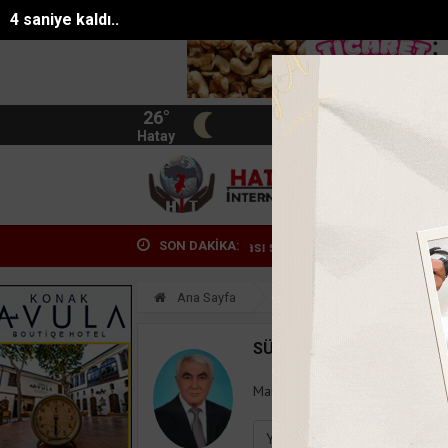
3 saniye kaldı..
26°
BIST
13.744
Hatay
HATA
SON DAKİKA:
da ölü bulunan Eyüp Can davası sürüyor
Manavgat Belediyesinden y
Ana Sayfa
Yazarlar
Süleyman
SÜLEYMAN GÖKSU
Mail:
suleymangoksu@gmail.co