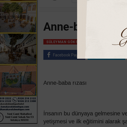
Anne-baba rızas
18 Mart, 2021, Pe
SÜLEYMAN GÖKSU
Facebook Paylaş
Twitter Paylaş
Anne-baba rızası
İnsanın bu dünyaya gelmesine ve
yetişmesi ve ilk eğitimini alarak 