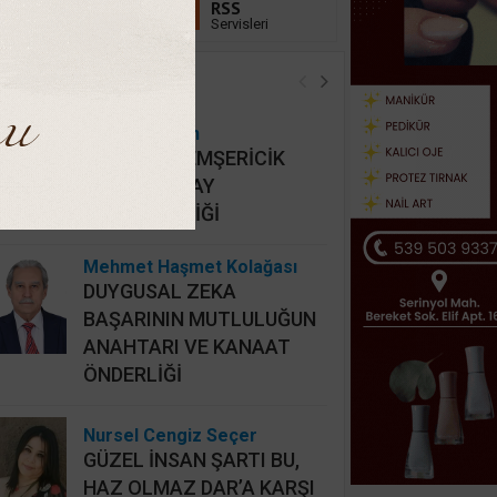
Linkedin
RSS
Takip Et
Servisleri
öşe Yazarları
Hidayet Şişkin
MAHALLİ HEMŞERİCİK
YERİNE HATAY
HEMŞERİCİLİĞİ
Mehmet Haşmet Kolağası
DUYGUSAL ZEKA
BAŞARININ MUTLULUĞUN
ANAHTARI VE KANAAT
ÖNDERLİĞİ
Nursel Cengiz Seçer
GÜZEL İNSAN ŞARTI BU,
HAZ OLMAZ DAR’A KARŞI