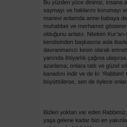
Bu yüzden yüce dinimiz, insana an
saymayı ve haklarını korumayı e
manevi anlamda anne-babaya dest
muhabbet ve merhamet göstererek
olduğunu anlatır. Nitekim Kur’an-
kendisinden başkasına asla ibad
davranmanızı kesin olarak emretti
yanında ihtiyarlık çağına ulaşırsa
azarlama; onlara tatlı ve güzel 
kanadını indir ve de ki: ‘Rabbim!
büyüttülerse, sen de öylece onla
Bizleri yoktan var eden Rabbimiz
yaşa gelene kadar bizi en yakınl