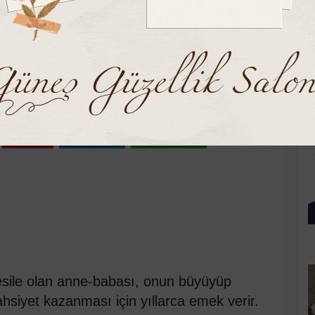
K
ı
rşembe 20:22
Pinle
Linkedin
WhatsApp
sile olan anne-babası, onun büyüyüp
şahsiyet kazanması için yıllarca emek verir.