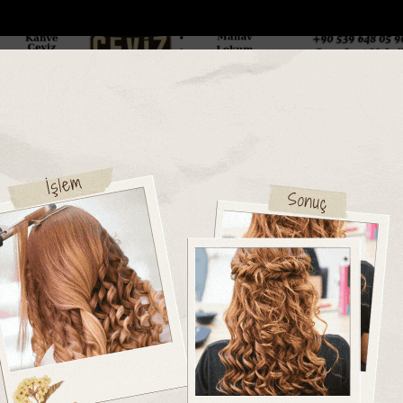
DOLAR
46.2686
EURO
53.5186
AL
Y
GÜNDEM
MAGAZİN
KADIN-YAŞAM
SPOR
SAĞLIK
Sİ
Yazarlar
Web TV
aylalara kütüphane d...
Mersinde patlayan domates konservesi 9 ayl
 GÖKSU
m