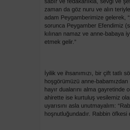
sabır ve fedakârlıkla, sevgi ve ş
zaman da göz nuru ve alın teriyle 
adam Peygamberimize gelerek, “A
sorunca Peygamber Efendimiz (s.a
kılınan namaz ve anne-babaya iyil
etmek gelir.”
İyilik ve ihsanımızı, bir çift tat
hoşgörümüzü anne-babamızdan e
hayır dualarını alma gayretinde o
ahirette ise kurtuluş vesilemiz ol
uyarısını asla unutmayalım: “Ra
hoşnutluğundadır. Rabbin öfkesi 