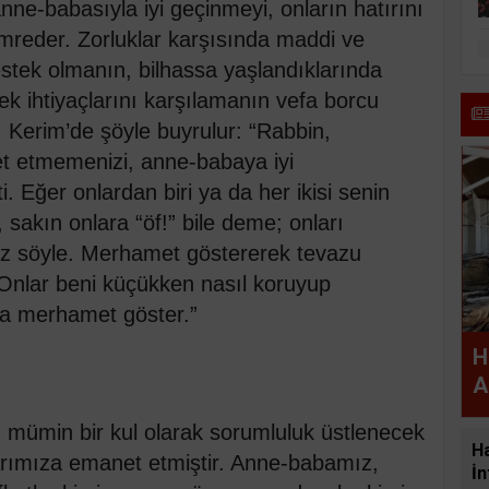
ne-babasıyla iyi geçinmeyi, onların hatırını
mreder. Zorluklar karşısında maddi ve
ek olmanın, bilhassa yaşlandıklarında
 ihtiyaçlarını karşılamanın vefa borcu
ı Kerim’de şöyle buyrulur: “Rabbin,
et etmemenizi, anne-babaya iyi
. Eğer onlardan biri ya da her ikisi senin
, sakın onlara “öf!” bile deme; onları
söz söyle. Merhamet göstererek tevazu
 Onlar beni küçükken nasıl koruyup
ra merhamet göster.”
H
A
, mümin bir kul olarak sorumluluk üstlenecek
H
arımıza emanet etmiştir. Anne-babamız,
İn