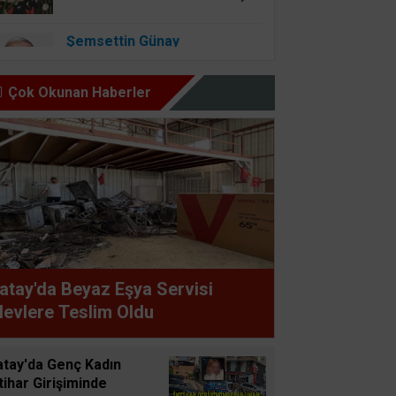
Şemsettin Günay
BİR BAŞIMIZI KALDIRIP
YAPILAN ANLAŞMALARI
Çok Okunan Haberler
GÖREBİLSEK
Osman Onbaşıgil
ALLAH SEVGİSİ OLAN
YERDE İYİLİK ve FAZİLET
OLUR
Süleyman GÖKSU
atay'da Beyaz Eşya Servisi
Zaferler Ayı Ağustos
levlere Teslim Oldu
Sucan
atay'da Genç Kadın
AYNI ENKAZIN TOZUNU
tihar Girişiminde