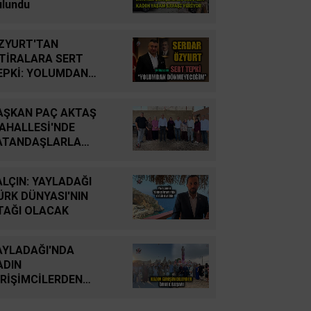
YUTTUK...
ulundu
İsmail Cingöz
ZYURT'TAN
Yarım Kalan Stratejik
FTİRALARA SERT
Hayallerden Küresel
EPKİ: YOLUMDAN
Savunma Gücüne: Türk
ÖNMEYECEĞİM
Savunma Sanayiinin
AŞKAN PAÇ AKTAŞ
Tarihsel Yolculuğu
AHALLESİ'NDE
ATANDAŞLARLA
Oğuz Kağan Neşeli
ULUŞTU
Enerji Jeopolitiğinde Yeni
ALÇIN: YAYLADAĞI
Bir Dönem: Kerkük’ten
ÜRK DÜNYASI'NIN
Ceyhan’a Stratejik
TAĞI OLACAK
Birleşme
AYLADAĞI'NDA
Ahmet Süreyya DURNA
ADIN
SARAYKENT’TE ŞİİR
İRİŞİMCİLERDEN
ŞÖLENİ
RNEK BAŞARI