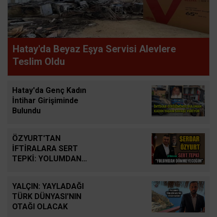
Hatay'da Beyaz Eşya Servisi Alevlere
Teslim Oldu
Hatay'da Genç Kadın
İntihar Girişiminde
Bulundu
ÖZYURT'TAN
İFTİRALARA SERT
TEPKİ: YOLUMDAN
DÖNMEYECEĞİM
YALÇIN: YAYLADAĞI
TÜRK DÜNYASI'NIN
OTAĞI OLACAK