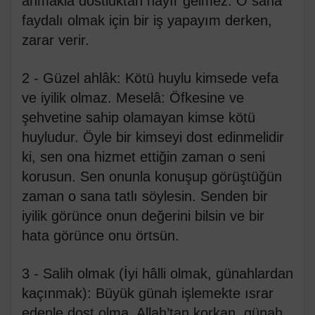
ahmakla dostluktan hayır gelmez. O sana
faydalı olmak için bir iş yapayım derken,
zarar verir.
2 - Güzel ahlâk: Kötü huylu kimsede vefa
ve iyilik olmaz. Meselâ: Öfkesine ve
şehvetine sahip olamayan kimse kötü
huyludur. Öyle bir kimseyi dost edinmelidir
ki, sen ona hizmet ettiğin zaman o seni
korusun. Sen onunla konuşup görüştüğün
zaman o sana tatlı söylesin. Senden bir
iyilik görünce onun değerini bilsin ve bir
hata görünce onu örtsün.
3 - Salih olmak (İyi hâlli olmak, günahlardan
kaçınmak): Büyük günah işlemekte ısrar
edenle dost olma. Allah’tan korkan, günah