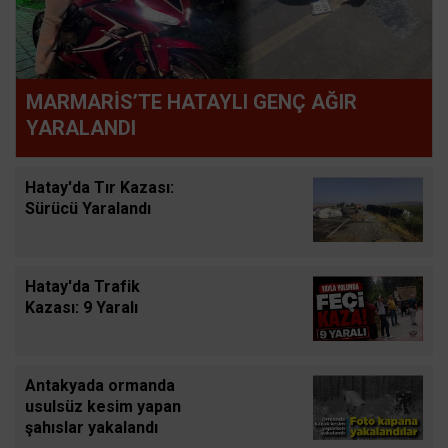
MARMARİS’TE HATAYLI GENÇ AĞIR
YARALANDI
Hatay'da Tır Kazası:
Sürücü Yaralandı
Hatay'da Trafik
Kazası: 9 Yaralı
Antakyada ormanda
usulsüz kesim yapan
şahıslar yakalandı