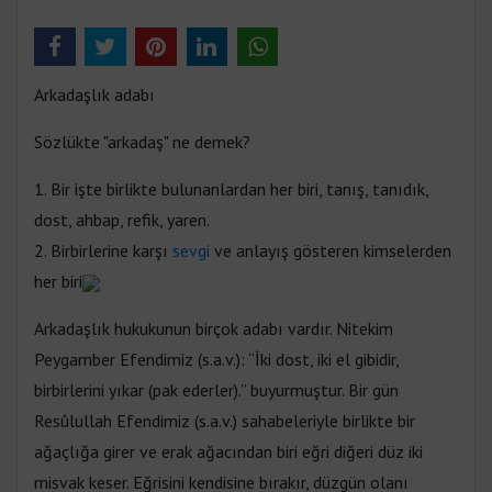
Arkadaşlık adabı
Sözlükte "arkadaş" ne demek?
1. Bir işte birlikte bulunanlardan her biri, tanış, tanıdık,
dost, ahbap, refik, yaren.
2. Birbirlerine karşı
sevgi
ve anlayış gösteren kimselerden
her biri
Arkadaşlık hukukunun birçok adabı vardır. Nitekim
Peygamber Efendimiz (s.a.v.): “İki dost, iki el gibidir,
birbirlerini yıkar (pak ederler).” buyurmuştur. Bir gün
Resûlullah Efendimiz (s.a.v.) sahabeleriyle birlikte bir
ağaçlığa girer ve erak ağacından biri eğri diğeri düz iki
misvak keser. Eğrisini kendisine bırakır, düzgün olanı