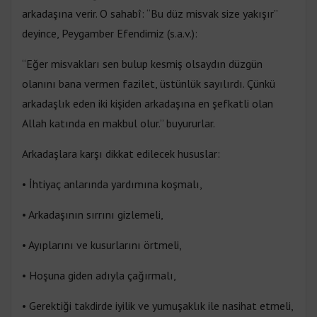
arkadaşına verir. O sahabî: “Bu düz misvak size yakışır”
deyince, Peygamber Efendimiz (s.a.v.):
“Eğer misvakları sen bulup kesmiş olsaydın düzgün
olanını bana vermen fazilet, üstünlük sayılırdı. Çünkü
arkadaşlık eden iki kişiden arkadaşına en şefkatli olan
Allah katında en makbul olur.” buyururlar.
Arkadaşlara karşı dikkat edilecek hususlar:
• İhtiyaç anlarında yardımına koşmalı,
• Arkadaşının sırrını gizlemeli,
• Ayıplarını ve kusurlarını örtmeli,
• Hoşuna giden adıyla çağırmalı,
• Gerektiği takdirde iyilik ve yumuşaklık ile nasihat etmeli,