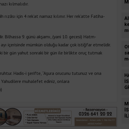
M
mazı kılmalıdır.
E
h rızâsı için 4 rek’at namaz kılınır. Her rek’atte Fatiha-
Al
k
m
. Bilhassa 9. günü akşamı, (yani 10. gecesi) Hatm-
 ayı içerisinde mümkün olduğu kadar çok istiğfar etmelidir.
Ot
bir gün yahut sonraki bir gün ile birlikte oruç tutmak
s
m
sü
ar
htur. Hadis-i şerifte, “Aşura orucunu tutunuz ve ona
H
ka
 Yahudilere muhalefet ediniz, onlara
İ
k
G
m)
Y
M
İ
İ