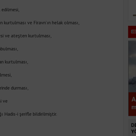
 edilmesi,
en kurtulması ve Firavn’ın helak olması,
esi ve ateşten kurtulması,
abulması,
an kurtulması,
lmesi,
erinde durması,
A
si ve
m
adis-i şerifle bildirilmiştir.
a
D
Y