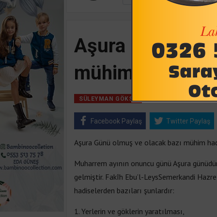
Aşura Günü olmu
mühim hadisele
26 Temmuz, 2023,
SÜLEYMAN GÖKSU
Facebook Paylaş
Twitter Paylaş
Aşura Günü olmuş ve olacak bazı mühim had
Muharrem ayının onuncu günü Aşura günüdür
gelmiştir. Fakîh Ebu’l-LeysSemerkandi Hazre
hadiselerden bazıları şunlardır:
1. Yerlerin ve göklerin yaratılması,