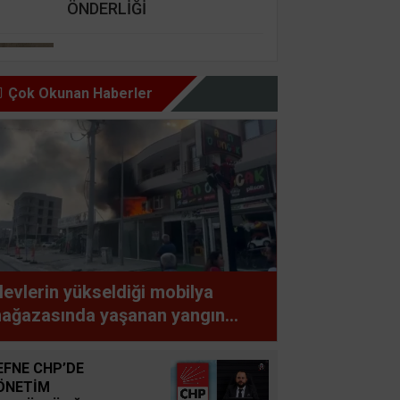
ÖNDERLİĞİ
Nursel Cengiz Seçer
GÜZEL İNSAN ŞARTI BU,
Çok Okunan Haberler
HAZ OLMAZ DAR’A KARŞI
Şemsettin Günay
BİR BAŞIMIZI KALDIRIP
YAPILAN ANLAŞMALARI
GÖREBİLSEK
Süleyman GÖKSU
levlerin yükseldiği mobilya
Zaferler Ayı Ağustos
ağazasında yaşanan yangın
partmanda paniğe neden oldu
Sucan
EFNE CHP’DE
AYNI ENKAZIN TOZUNU
ÖNETİM