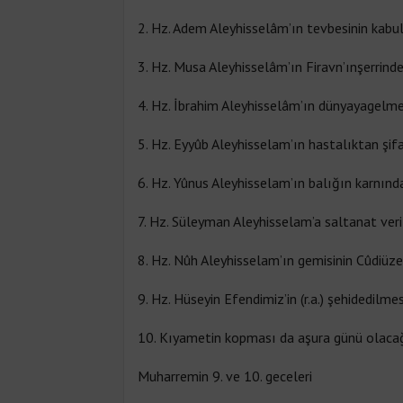
2. Hz. Adem Aleyhisselâm’ın tevbesinin kabul
3. Hz. Musa Aleyhisselâm’ın Firavn’ınşerrind
4. Hz. İbrahim Aleyhisselâm’ın dünyayagelm
5. Hz. Eyyûb Aleyhisselam’ın hastalıktan şif
6. Hz. Yûnus Aleyhisselam’ın balığın karnınd
7. Hz. Süleyman Aleyhisselam’a saltanat veri
8. Hz. Nûh Aleyhisselam’ın gemisinin Cûdiüz
9. Hz. Hüseyin Efendimiz’in (r.a.) şehidedilme
10. Kıyametin kopması da aşura günü olacağı H
Muharremin 9. ve 10. geceleri