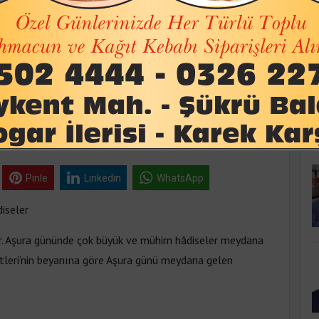
K
ş ve olacak bazı
r
 Çarşamba 19:53
Pinle
Linkedin
WhatsApp
iseler
. Aşura gününde çok büyük ve mühim hâdiseler meydana
tleri’nin beyanına göre Aşura günü meydana gelen