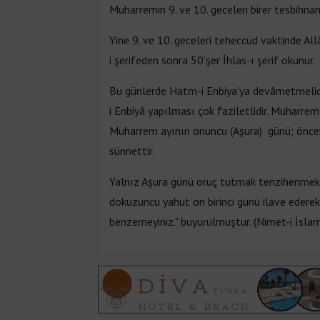
Muharremin 9. ve 10. geceleri birer tesbihna
Yine 9. ve 10. geceleri teheccüd vaktinde Allâ
i şerifeden sonra 50’şer İhlas-ı şerif okunur.
Bu günlerde Hatm-i Enbiya’ya devâmetmelidir
i Enbiyâ yapılması çok faziletlidir. Muharrem
Muharrem ayının onuncu (Aşura) günü; önceki 
sünnettir.
Yalnız Aşura günü oruç tutmak tenzihenmekru
dokuzuncu yahut on birinci günü ilave ederek
benzemeyiniz." buyurulmuştur. (Nimet-i İsla