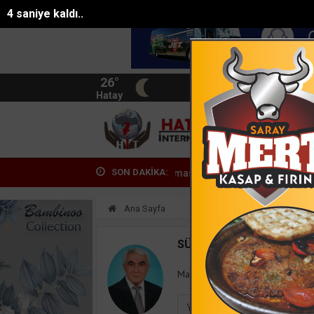
3 saniye kaldı..
26°
BIST
13.744
Hatay
HATA
SON DAKİKA:
Adanada Huzur ve Güven uygulaması: 62 aranan...
Alanyada sazlık 
Ana Sayfa
Yazarlar
Süleyman
SÜLEYMAN GÖKSU
Mail:
suleymangoksu@gmail.co