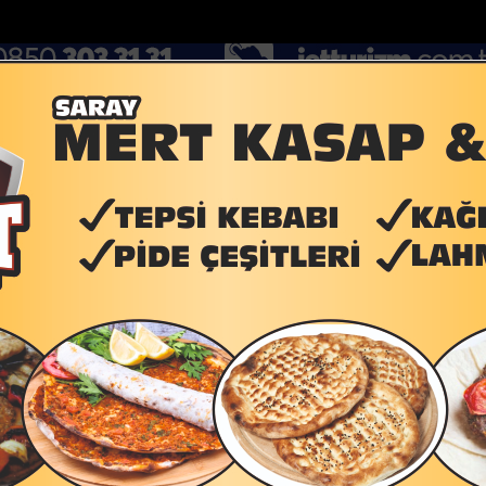
DOLAR
46.2686
EURO
53.5186
AL
Y
GÜNDEM
MAGAZİN
KADIN-YAŞAM
SPOR
SAĞLIK
Sİ
Yazarlar
Web TV
alanda yangın
Çoban köpeğini tüfekle vurup sakat bıraktılar
Apartm
 GÖKSU
m