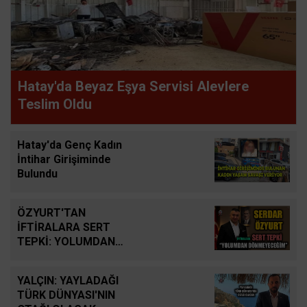
Hatay'da Beyaz Eşya Servisi Alevlere
Teslim Oldu
Hatay'da Genç Kadın
İntihar Girişiminde
Bulundu
ÖZYURT'TAN
İFTİRALARA SERT
TEPKİ: YOLUMDAN
DÖNMEYECEĞİM
YALÇIN: YAYLADAĞI
TÜRK DÜNYASI'NIN