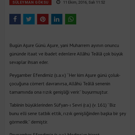
11 Ekim, 2016, Salı 11:52
SÜLEYMAN GÖKSU
Bugün Aşure Günü. Aşure, yani Muharrem ayının onuncu
gününde itaat ve ibadet edenlere Allâhü Teâlâ çok büyük
sevaplar ihsan eder.
Peygamber Efendimiz (s.a.v.) “Her kim Aşure günü çoluk-
çocuğuna cömert davranırsa, Allâhü Teâlâ senenin
tamamında ona rızık genişliği verir.” buyurmuştur.
Tabiinin büyüklerinden Süfyan-ı Sevri (r.a.) (v. 161) “Biz
bunu elli sene tatbik ettik, rızık genişliğinden başka bir şey
görmedik.” demiştir.
Peygamber Efendimiz (s.a.v.) Medine’ye hicret