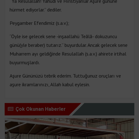
“Ya Resulallah! Yahudi ve Hıristiyanlar Aşure gününe
hürmet ediyorlar.” dediler.
Peygamber Efendimiz (s.a.v.);
“Öyle ise gelecek sene -inşaallahü Teâlâ- dokuzuncu
günü(yle beraber) tutarız.” buyurdular. Ancak gelecek sene
Muharrem ayı geldiğinde Resulallah (s.a.v.) ahirete irtihal
buyurmuşlardı.
Aşure Gününüzü tebrik ederim. Tuttuğunuz oruçları ve
aşure ikramlarınızı, Allah kabul eylesin.
Çok Okunan Haberler