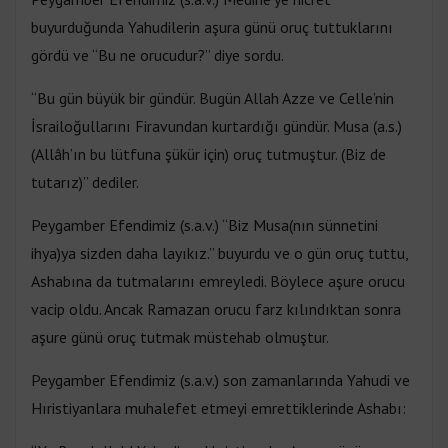
buyurduğunda Yahudilerin aşura günü oruç tuttuklarını
gördü ve “Bu ne orucudur?” diye sordu.
“Bu gün büyük bir gündür. Bugün Allah Azze ve Celle’nin
İsrailoğullarını Firavundan kurtardığı gündür. Musa (a.s.)
(Allâh’ın bu lütfuna şükür için) oruç tutmuştur. (Biz de
tutarız)” dediler.
Peygamber Efendimiz (s.a.v.) “Biz Musa(nın sünnetini
ihya)ya sizden daha layıkız.” buyurdu ve o gün oruç tuttu,
Ashabına da tutmalarını emreyledi. Böylece aşure orucu
vacip oldu. Ancak Ramazan orucu farz kılındıktan sonra
aşure günü oruç tutmak müstehab olmuştur.
Peygamber Efendimiz (s.a.v.) son zamanlarında Yahudi ve
Hıristiyanlara muhalefet etmeyi emrettiklerinde Ashabı: