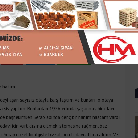
K
LLİĞİ
arşamba 09:45
Pinle
Linkedin
WhatsApp
 hatıra...
deyi aşan sayısız olayla karşılaştım ve bunları, o olaya
r arşiv yaptım. Bunlardan 1976 yılında yaşanmış bir olayı
nde başhekimken Serap adında genç bir hanım hastam vardı.
davi için yurt dışına gitmek istemesine rağmen, bazı
Serap'ı özel bir ilgiyle bizzat ben tedavi altına aldım. Ve