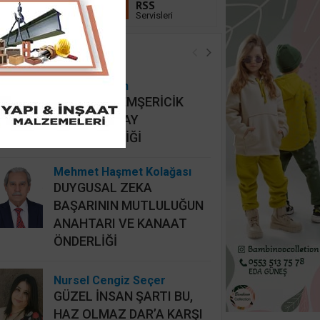
Linkedin
RSS
Takip Et
Servisleri
öşe Yazarları
Hidayet Şişkin
MAHALLİ HEMŞERİCİK
YERİNE HATAY
HEMŞERİCİLİĞİ
Mehmet Haşmet Kolağası
DUYGUSAL ZEKA
BAŞARININ MUTLULUĞUN
ANAHTARI VE KANAAT
ÖNDERLİĞİ
Nursel Cengiz Seçer
GÜZEL İNSAN ŞARTI BU,
HAZ OLMAZ DAR’A KARŞI