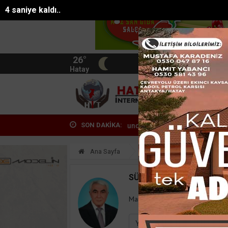
3 saniye kaldı..
26°
BIST
13.744
Hatay
HATA
SON DAKİKA:
yada fuhuşa aracılık operasyonunda 7 tut...
Eski belediye başkanının
Ana Sayfa
Yazarlar
Süleyman
SÜLEYMAN GÖKSU
Mail:
suleymangoksu@gmail.co