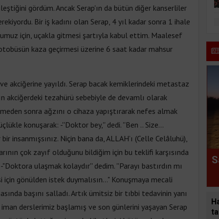
yileştiğini gördüm. Ancak Serap'ın da bütün diğer kanserliler
gerekiyordu. Bir iş kadını olan Serap, 4 yıl kadar sonra 1 ihale
uğumuz için, uçakla gitmesi şartıyla kabul ettim. Maalesef
 otobüsün kaza geçirmesi üzerine 6 saat kadar mahsur
ve akciğerine yayıldı. Serap bacak kemiklerindeki metastaz
ın akciğerdeki tezahürü sebebiyle de devamlı olarak
elimeden sonra ağzını o cihaza yapıştırarak nefes almak
ükle konuşarak: -''Doktor bey,'' dedi. ''Ben .. Size...
dar bir insanmışsınız. Niçin bana da, ALLAH’ı (Celle Celâluhü),
rının çok zayıf olduğunu bildiğim için bu teklifi karşısında
S
"Doktora ulaşmak kolaydır'' dedim. ''Parayı bastırdın mı
si için gönülden istek duymalısın..." Konuşmaya mecali
nda başını salladı. Artık ümitsiz bir tıbbi tedavinin yanı
H
n iman derslerimiz başlamış ve son günlerini yaşayan Serap
ta