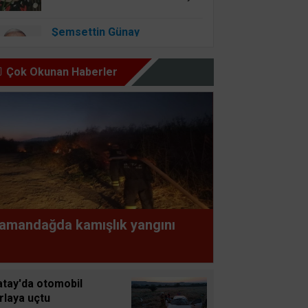
Şemsettin Günay
BİR BAŞIMIZI KALDIRIP
YAPILAN ANLAŞMALARI
Çok Okunan Haberler
GÖREBİLSEK
Osman Onbaşıgil
ALLAH SEVGİSİ OLAN
YERDE İYİLİK ve FAZİLET
OLUR
Süleyman GÖKSU
amandağda kamışlık yangını
Zaferler Ayı Ağustos
Sucan
atay'da otomobil
AYNI ENKAZIN TOZUNU
rlaya uçtu