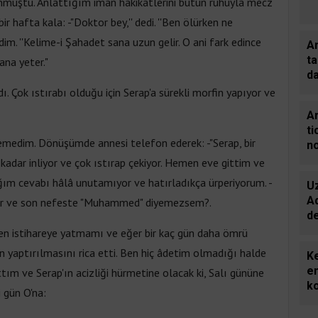
dönmüştü. Anlattığım iman hakikatlerini bütün ruhuyla mecz
ir hafta kala: -"Doktor bey,'' dedi. ''Ben ölürken ne
im. ''Kelime-i Şahadet sana uzun gelir. O ani fark edince
Am
ta
ana yeter."
d
m
ı. Çok ıstırabı olduğu için Serap'a sürekli morfin yapıyor ve
de
Ar
ti
demedim. Dönüşümde annesi telefon ederek: -"Serap, bir
n
C
kadar inliyor ve çok ıstırap çekiyor. Hemen eve gittim ve
gü
ım cevabı hâlâ unutamıyor ve hatırladıkça ürperiyorum. -
U
gi
A
anır ve son nefeste "Muhammed" diyemezsem?.
d
g
den istihareye yatmamı ve eğer bir kaç gün daha ömrü
n yaptırılmasını rica etti. Ben hiç âdetim olmadığı halde
Ke
em
ım ve Serap'ın acizliği hürmetine olacak ki, Salı gününe
k
 gün O'na: