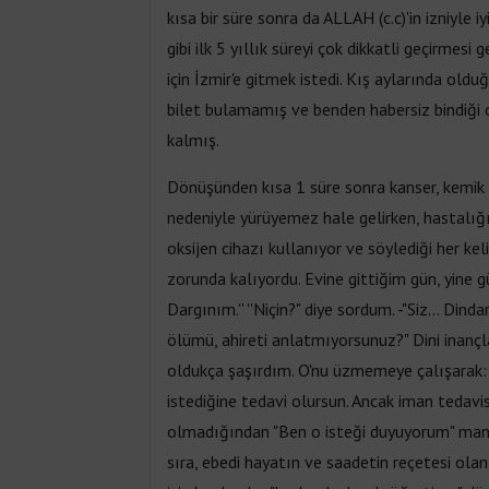
kısa bir süre sonra da ALLAH (c.c)'in izniyle i
gibi ilk 5 yıllık süreyi çok dikkatli geçirmesi 
için İzmir'e gitmek istedi. Kış aylarında old
bilet bulamamış ve benden habersiz bindiği
kalmış.
Dönüşünden kısa 1 süre sonra kanser, kemik 
nedeniyle yürüyemez hale gelirken, hastalığ
oksijen cihazı kullanıyor ve söylediği her k
zorunda kalıyordu. Evine gittiğim gün, yine güçl
Dargınım.'' ''Niçin?" diye sordum. -"Siz... Din
ölümü, ahireti anlatmıyorsunuz?" Dini inançla
oldukça şaşırdım. O'nu üzmemeye çalışarak: -
istediğine tedavi olursun. Ancak iman tedavi
olmadığından "Ben o isteği duyuyorum" manası
sıra, ebedi hayatın ve saadetin reçetesi ola