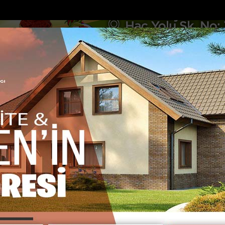
DOLAR
46.2686
EURO
53.5186
AL
Y
GÜNDEM
MAGAZİN
KADIN-YAŞAM
SPOR
SAĞLIK
Sİ
Yazarlar
Web TV
 yeğeni motosiklet ka...
Kahramanmaraşta 6 gündür kayıp yaşlı adam
 GÖKSU
m