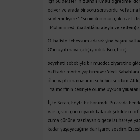
için bu dersler "hızlandırılmalı öğretime" 
ediyor ve arada bir soru soruyordu. Vefatına b
söylemeliyim?" -"Senin durumun çok özel" ded
''Muhammed'' (Sallallâhu aleyhi ve sellem) s
O, haliyle tebessüm ederek yine başını sallad
O'nu uyutmaya çalışıyorduk. Ben, bir iş
seyahati sebebiyle bir müddet ziyaretine gi
haftadır morfin yaptırmıyor."dedi. Sabahlara 
iğne yaptırmamasının sebebini sordum. Aldığ
"Ya morfinin tesiriyle ölüme uykuda yakal
İşte Serap, böyle bir hanımdı. Bu arada ben
varsa, son günü uyanık kalacak şekilde morfi
cuma gününe rastlayan o gece istihareye yatt
kadar yaşayacağına dair işaret sezdim. Ertesi