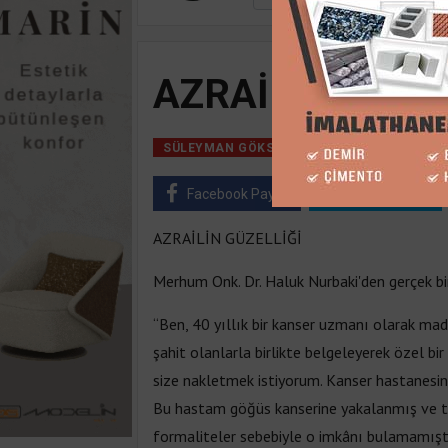
AZRAİLİN GÜZE
18 Nisan, 2018, Ç
SÜLEYMAN GÖKSU
Facebook Paylaş
Twitter Paylaş
AZRAİLİN GÜZELLİĞİ
Merhum Onk. Dr. Haluk Nurbaki'den gerçek bir
“Ben, 40 yıllık bir kanser uzmanı olarak mad
şahit olanlarla birlikte belgeleyerek özel bi
size nakletmek istiyorum. Kanser hastanesi
Bu hastam göğüs kanserine yakalanmış ve te
formaliteler sebebiyle o imkânı bulamamıştı. 