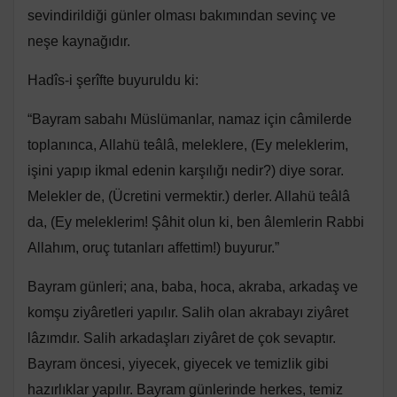
sevindirildiği günler olması bakımından sevinç ve
neşe kaynağıdır.
Hadîs-i şerîfte buyuruldu ki:
“Bayram sabahı Müslümanlar, namaz için câmilerde
toplanınca, Allahü teâlâ, meleklere, (Ey meleklerim,
işini yapıp ikmal edenin karşılığı nedir?) diye sorar.
Melekler de, (Ücretini vermektir.) derler. Allahü teâlâ
da, (Ey meleklerim! Şâhit olun ki, ben âlemlerin Rabbi
Allahım, oruç tutanları affettim!) buyurur.”
Bayram günleri; ana, baba, hoca, akraba, arkadaş ve
komşu ziyâretleri yapılır. Salih olan akrabayı ziyâret
lâzımdır. Salih arkadaşları ziyâret de çok sevaptır.
Bayram öncesi, yiyecek, giyecek ve temizlik gibi
hazırlıklar yapılır. Bayram günlerinde herkes, temiz