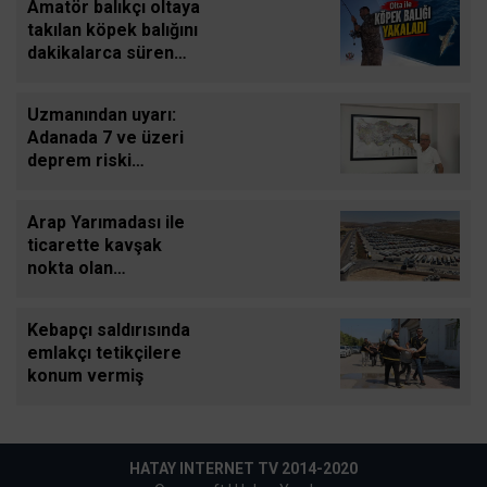
Amatör balıkçı oltaya
takılan köpek balığını
dakikalarca süren
mücadeleyle yeniden
denize bıraktı
Uzmanından uyarı:
Adanada 7 ve üzeri
deprem riski
görünmüyor
Arap Yarımadası ile
ticarette kavşak
nokta olan
Cilvegözünden
günde bin 500 tır
Kebapçı saldırısında
giriş-çıkış yapıyor
emlakçı tetikçilere
konum vermiş
HATAY INTERNET TV 2014-2020