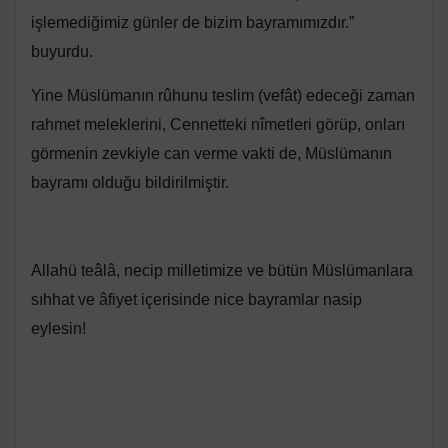
işlemediğimiz günler de bizim bayramımızdır.”
buyurdu.
Yine Müslümanın rûhunu teslim (vefât) edeceği zaman
rahmet meleklerini, Cennetteki nîmetleri görüp, onları
görmenin zevkiyle can verme vakti de, Müslümanın
bayramı olduğu bildirilmiştir.
Allahü teâlâ, necip milletimize ve bütün Müslümanlara
sıhhat ve âfiyet içerisinde nice bayramlar nasip
eylesin!