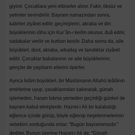
giyinir. Çocuklara yeni elbiseler alınır. Fakir, öksüz ve
yetimler sevindirilir. Bayram namazından sonra,
kabirler ziyâret edilir; geçmişlerin, akraba ve din
büyüklerinin rûhu için Kur’ân-ı kerîm okunur, duâ edilir,
sadakalar verilir ve kurban kesilir. Daha sonra da, aile
büyükleri, dost, akraba, arkadaş ve tanıdıklar ziyâret
edilir. Çocuklar babalarının ve aile büyüklerinin;
gençler de yaşlıların ellerini öperler.
Ayrıca İslâm büyükleri, bir Müslümanın Allahü teâlânın
emirlerine uyup, yasaklarından sakınarak, günah
işlemeden, haram lokma yemeden geçirdiği günleri de
bayram kabul etmişlerdir. Hazret-i Ali bir kalabalığı
eğlence içinde görüp, böyle eğlenip neşelenmelerinin
sebebini sorduğunda onlar; “Bugün bayramımızdır.”
dediler. Bunun üzerine Hazret-i Ali de; “Günah