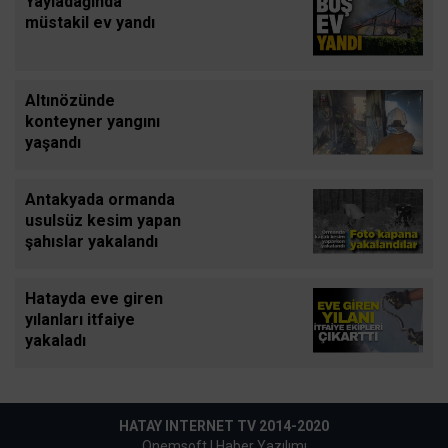
Yayladağında
müstakil ev yandı
Altınözünde
konteyner yangını
yaşandı
Antakyada ormanda
usulsüz kesim yapan
şahıslar yakalandı
Hatayda eve giren
yılanları itfaiye
yakaladı
HATAY INTERNET TV 2014-2020
Onemsoft |
Haber Yazılımı