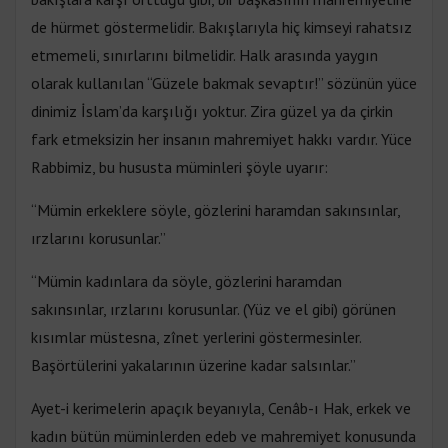
de hürmet göstermelidir. Bakışlarıyla hiç kimseyi rahatsız
etmemeli, sınırlarını bilmelidir. Halk arasında yaygın
olarak kullanılan “Güzele bakmak sevaptır!” sözünün yüce
dinimiz İslam’da karşılığı yoktur. Zira güzel ya da çirkin
fark etmeksizin her insanın mahremiyet hakkı vardır. Yüce
Rabbimiz, bu hususta müminleri şöyle uyarır:
“Mümin erkeklere söyle, gözlerini haramdan sakınsınlar,
ırzlarını korusunlar.”
“Mümin kadınlara da söyle, gözlerini haramdan
sakınsınlar, ırzlarını korusunlar. (Yüz ve el gibi) görünen
kısımlar müstesna, zînet yerlerini göstermesinler.
Başörtülerini yakalarının üzerine kadar salsınlar.”
Ayet-i kerimelerin apaçık beyanıyla, Cenâb-ı Hak, erkek ve
kadın bütün müminlerden edeb ve mahremiyet konusunda