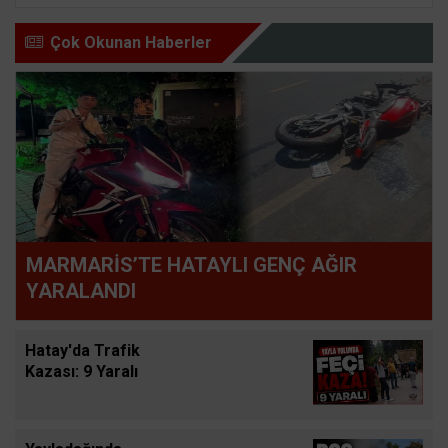
Çok Okunan Haberler
MARMARİS’TE HATAYLI GENÇ AĞIR
YARALANDI
Hatay'da Trafik
Kazası: 9 Yaralı