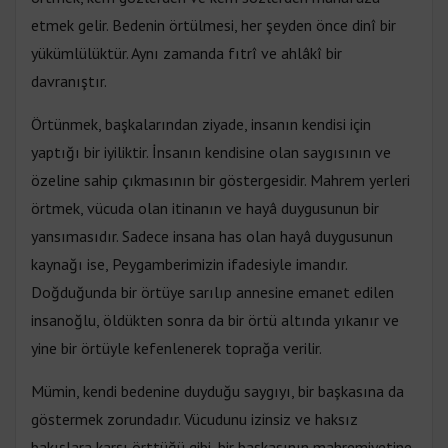
etmek gelir. Bedenin örtülmesi, her şeyden önce dinî bir
yükümlülüktür. Aynı zamanda fıtrî ve ahlâkî bir
davranıştır.
Örtünmek, başkalarından ziyade, insanın kendisi için
yaptığı bir iyiliktir. İnsanın kendisine olan saygısının ve
özeline sahip çıkmasının bir göstergesidir. Mahrem yerleri
örtmek, vücuda olan itinanın ve hayâ duygusunun bir
yansımasıdır. Sadece insana has olan hayâ duygusunun
kaynağı ise, Peygamberimizin ifadesiyle imandır.
Doğduğunda bir örtüye sarılıp annesine emanet edilen
insanoğlu, öldükten sonra da bir örtü altında yıkanır ve
yine bir örtüyle kefenlenerek toprağa verilir.
Mümin, kendi bedenine duyduğu saygıyı, bir başkasına da
göstermek zorundadır. Vücudunu izinsiz ve haksız
bakışlara karşı örttüğü gibi, bir başkasının mahremiyetine