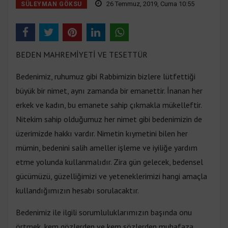
26 Temmuz, 2019, Cuma 10:55
SÜLEYMAN GÖKSU
BEDEN MAHREMİYETİ VE TESETTÜR
Bedenimiz, ruhumuz gibi Rabbimizin bizlere lütfettiği
büyük bir nimet, aynı zamanda bir emanettir. İnanan her
erkek ve kadın, bu emanete sahip çıkmakla mükelleftir.
Nitekim sahip olduğumuz her nimet gibi bedenimizin de
üzerimizde hakkı vardır. Nimetin kıymetini bilen her
mümin, bedenini salih ameller işleme ve iyiliğe yardım
etme yolunda kullanmalıdır. Zira gün gelecek, bedensel
gücümüzü, güzelliğimizi ve yeteneklerimizi hangi amaçla
kullandığımızın hesabı sorulacaktır.
Bedenimiz ile ilgili sorumluluklarımızın başında onu
örtmek, kem gözlerden ve kem sözlerden muhafaza