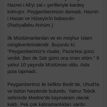
Hazret-i Ali’yi zat-ı şerifleriyle kardeş
kılmıştır. Peygamberimizin damadı, Hazret-
i Hasan ve Hüseyin’in babasıdır.
(Radıyallahu Anhüm.)
İlk Müslümanlardan ve en meşhur İslam
cengâverlerindendir. Buyurdu ki:
“Peygamberimiz’e risalet, Pazartesi günü
verildi. Ben de Salı günü ona iman ettim.” 9
yahut 10 yaşında Müslüman oldu. Asla
puta tapmadı.
Peygamberimiz ile birlikte Bedir’de, Uhud’ta
ve bütün harplerde bulundu. Yalnız Tebük
seferinde Medine’de kaymakam olarak
kaldı. Pek çok kahramanlıkları vardır.