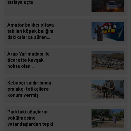
tarlaya uçtu
Amatör balıkçı oltaya
takılan köpek balığını
dakikalarca süren
mücadeleyle yeniden
denize bıraktı
Arap Yarımadası ile
ticarette kavşak
nokta olan
Cilvegözünden
günde bin 500 tır
Kebapçı saldırısında
giriş-çıkış yapıyor
emlakçı tetikçilere
konum vermiş
Parktaki ağaçların
sökülmesine
vatandaşlardan tepki