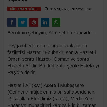
03 Mart, 2022, Perşembe 03:43
SÜLEYMAN GÖKSU
Ben ilmin şehriyim, Ali o şehrin kapısıdır...
Peygamberlerden sonra insanların en
faziletlisi Hazret-i Ebubekir, sonra Hazret-i
Ömer, sonra Hazret-i Osman ve sonra
Hazret-i Ali’dir. Bu dört zat-ı şerife Hulefa-yı
Raşidin denir.
Hazret-i Ali (k.v.) Aşere-i Mübeşşere
(Cennetle müjdelenmiş on sahabe)dendir.
Resulullah Efendimiz (s.a.v.), Medine’de
Ensar ve muhacirleri kardeş kıldığı zaman