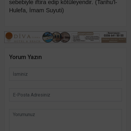
sebebiyle iftira edip kötüleyendir. (Tarihu’l-
Hulefa, İmam Suyuti)
Yorum Yazın