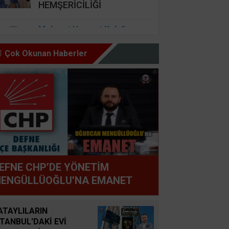
HEMŞERİCİLİĞİ
Mehmet Haşmet Kolağası
DUYGUSAL ZEKA
BAŞARININ MUTLULUĞUN
Çok Okunan Haberler
ANAHTARI VE KANAAT
ÖNDERLİĞİ
Nursel Cengiz Seçer
GÜZEL İNSAN ŞARTI BU,
HAZ OLMAZ DAR’A KARŞI
Şemsettin Günay
EFNE CHP’DE YÖNETİM
BİR BAŞIMIZI KALDIRIP
ENGÜLLÜOĞLU’NA EMANET
YAPILAN ANLAŞMALARI
GÖREBİLSEK
ATAYLILARIN
STANBUL'DAKİ EVİ