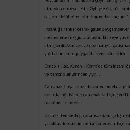
Peygamberimiz bu hususu şöyle dile getirmişti
etmeden ölmeyecektir. Öyleyse Allah’ın emir
isteyin. Helâl olanı alın, haramdan kaçının.”
İnsanlığa rehber olarak gelen peygamberler de 
mesleklerle meşgul olmuşlar, kimseye yük olm
etmişlerdir. Alın teri ve göz nuruyla çalışma
yolda harcamak peygamberlerin sünnetidir.
Cenab-ı Hak, Kur’an-ı Kerim’de tüm insanlığa 
ve temiz olanlarından yiyin...”
Çalışmak, hayatımıza huzur ve bereket getirir
razı olacağı işlerde çalışmak, kul için şerefti
olduğunu” bilmelidir.
Dinimiz, tembelliği, sorumsuzluğu, çalışmad
yasaklar. Toplumun ahlâkî değerlerini hiçe s