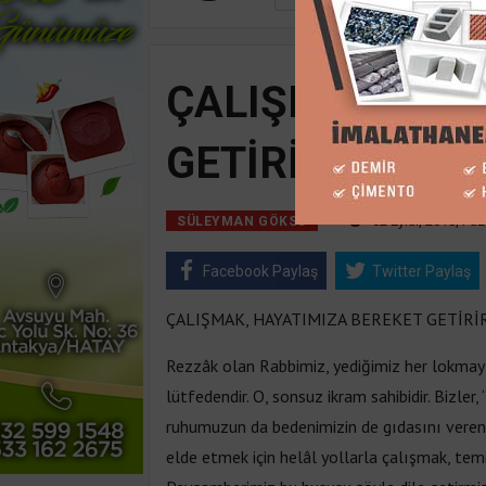
ÇALIŞMAK, HAY
GETİRİR
02 Eylül, 2018, Paz
SÜLEYMAN GÖKSU
Facebook Paylaş
Twitter Paylaş
ÇALIŞMAK, HAYATIMIZA BEREKET GETİRİ
Rezzâk olan Rabbimiz, yediğimiz her lokmayı,
lütfedendir. O, sonsuz ikram sahibidir. Bizler,
ruhumuzun da bedenimizin de gıdasını verendi
elde etmek için helâl yollarla çalışmak, tem