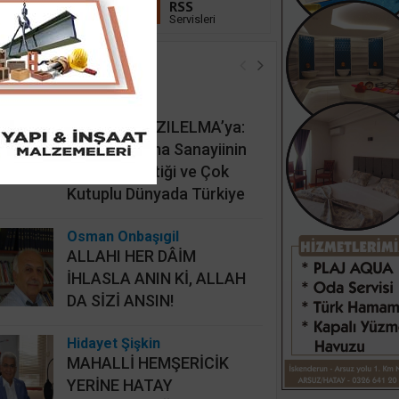
Linkedin
RSS
Takip Et
Servisleri
öşe Yazarları
İsmail Cingöz
KAAN’dan KIZILELMA’ya:
Türk Savunma Sanayiinin
Yeni Jeopolitiği ve Çok
Kutuplu Dünyada Türkiye
Osman Onbaşıgil
ALLAHI HER DÂİM
İHLASLA ANIN Kİ, ALLAH
DA SİZİ ANSIN!
Hidayet Şişkin
MAHALLİ HEMŞERİCİK
YERİNE HATAY