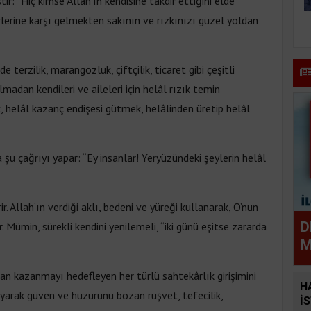
r: “Hiç kimse Allah’ın kendisine takdir ettiğini elde
lerine karşı gelmekten sakının ve rızkınızı güzel yoldan
terzilik, marangozluk, çiftçilik, ticaret gibi çeşitli
adan kendileri ve aileleri için helâl rızık temin
k, helâl kazanç endişesi gütmek, helâlinden üretip helâl
şu çağrıyı yapar: “Ey insanlar! Yeryüzündeki şeylerin helâl
. Allah’ın verdiği aklı, bedeni ve yüreği kullanarak, O’nun
D
r. Mümin, sürekli kendini yenilemeli, “iki günü eşitse zararda
M
an kazanmayı hedefleyen her türlü sahtekârlık girişimini
H
ayarak güven ve huzurunu bozan rüşvet, tefecilik,
İ