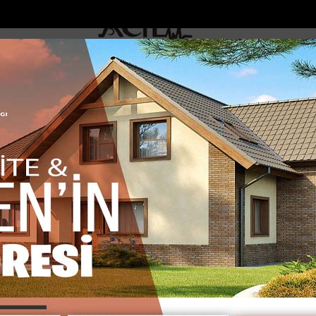
DOLAR
46.2686
EURO
53.5186
AL
Y
GÜNDEM
MAGAZİN
KADIN-YAŞAM
SPOR
SAĞLIK
Sİ
Yazarlar
Web TV
yon başına geçip kaza yaptı...
İçme suyu projesinde göçük: 1 işçi hay
 GÖKSU
m