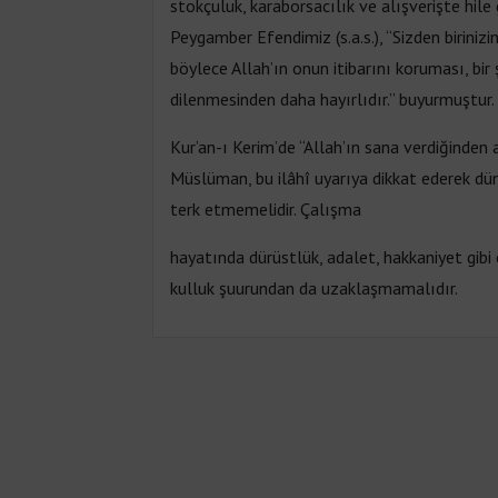
stokçuluk, karaborsacılık ve alışverişte hile 
Peygamber Efendimiz (s.a.s.), “Sizden biriniz
böylece Allah’ın onun itibarını koruması, bi
dilenmesinden daha hayırlıdır.” buyurmuştur.
Kur’an-ı Kerim’de “Allah’ın sana verdiğinden
Müslüman, bu ilâhî uyarıya dikkat ederek düny
terk etmemelidir. Çalışma
hayatında dürüstlük, adalet, hakkaniyet gibi
kulluk şuurundan da uzaklaşmamalıdır.