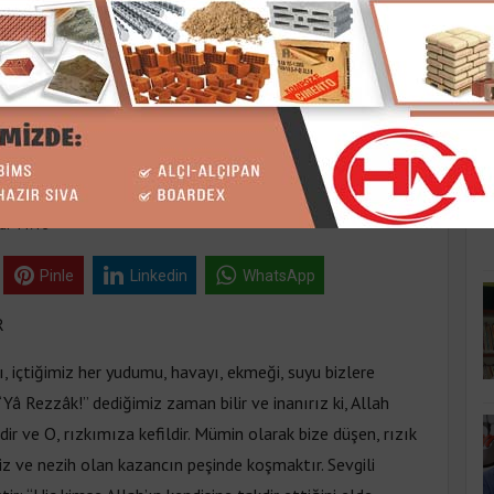
K
ATIMIZA BEREKET
ar 11:15
Pinle
Linkedin
WhatsApp
R
 içtiğimiz her yudumu, havayı, ekmeği, suyu bizlere
 “Yâ Rezzâk!” dediğimiz zaman bilir ve inanırız ki, Allah
r ve O, rızkımıza kefildir. Mümin olarak bize düşen, rızık
iz ve nezih olan kazancın peşinde koşmaktır. Sevgili