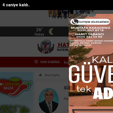
4 saniye kaldı..
26°
BIST
13.744
Hatay
HATA
SON DAKİKA:
Alevlere teslim olan gecekondu kullanılamaz h...
Ehliyetsiz direksi
Ana Sayfa
Yazarlar
Süleyman
SÜLEYMAN GÖKSU
Mail:
suleymangoksu@gmail.co