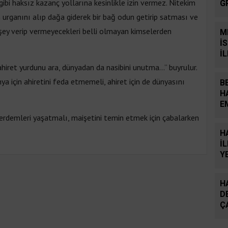
gibi haksız kazanç yollarına kesinlikle izin vermez. Nitekim
G
Y
in urganını alıp dağa giderek bir bağ odun getirip satması ve
r şey verip vermeyecekleri belli olmayan kimselerden
M
İ
İ
 ahiret yurdunu ara, dünyadan da nasibini unutma…” buyrulur.
a için ahiretini feda etmemeli, ahiret için de dünyasını
B
H
E
S
 erdemleri yaşatmalı, maişetini temin etmek için çabalarken
H
İ
Y
B
H
D
Ç