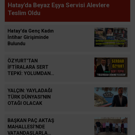
Hatay'da Beyaz Eşya Servisi Alevlere
Teslim Oldu
Hatay'da Genç Kadın
İntihar Girişiminde
Bulundu
ÖZYURT'TAN
İFTİRALARA SERT
TEPKİ: YOLUMDAN
DÖNMEYECEĞİM
YALÇIN: YAYLADAĞI
TÜRK DÜNYASI'NIN
OTAĞI OLACAK
BAŞKAN PAÇ AKTAŞ
MAHALLESİ'NDE
VATANDAŞLARLA