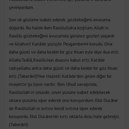
çeviriyordum.
Son ok gözüme isabet ederek, gözbebeğimi avucuma
düşürdü. Bu halde iken Rasûlullah’a koştum. Allah’ın
Rasûlü gözbebeğimi avucumda görünce gözleri yaşardı
ve Allahım! Katâde yüzüyle Peygamberini korudu. O’na
daha güzel ve daha keskin bir göz ihsan eyle diye dua etti.
AllahüTeâlâ,Rasûlü’nün duasını kabul etti. Katâde
radıyallahu anh’a daha güzel ve daha keskin bir göz ihsan
etti. (Taberânî)Yine Hazreti Katâde’den gelen diğer bir
rivayette şu ilave vardır: Ben Uhud savaşında,
Rasûlullah’ın önünde, onun yüzüne isabet edebilecek
oklara yüzümü siper ederek onu koruyordum. Ebû Dücâne
de Rasûlullah’ın sırtını kendi sırtına siper ederek
koruyordu. Ebû Dücâne’nin sırtı oklarla dolu hale gelmişti.
(Taberânî)