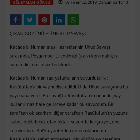
03 Temmuz, 2019, Çarşamba 16:40
SÜLEYMAN GÖKSU
ÇIKAN GÖZÜNÜ ELİNE ALIP SAVAŞTI
Katâde b. Numân (r.a.) Hazretlerinin Uhud Savaşı
sırasında, Peygamber Efendimizi (s.a.v) korumak için
sergilediği emsalsiz fedakarlık
Katâde b. Numân radıyallahu anh buyurdular ki:
Rasûlullah’a bir yay hediye edildi. O da Uhud savaşında bu
yayı bana verdi. Bu savaşta Rasûlullah’ın önünde, yay
kullanılmaz hale gelinceye kadar ok savurdum. Bir
taraftan ok atarken, diğer taraftan Rasûlullah’ın yüzüne
isabet edebilecek olan okları yüzümle karşılıyor, onu
koruyordum. Başka yönlerden gelen okların da
Rasûlullah’a isabet etmemesi için yüzümü o taraflara