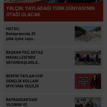
YALÇIN: YAYLADAĞI TÜRK DÜNYASI'NIN
OTAĞI OLACAK
HATSU,
Batıayrancıda 25
yıllık içme suyu
şebekesini yeniliyor
BAŞKAN PAÇ AKTAŞ
MAHALLESİ'NDE
VATANDAŞLARLA
BULUŞTU
BERFİN TAYLAN CHP
GENÇLİK KOLLARI
MYK'SINA SEÇİLDİ
BAYRAKDAR'DAN
YILDIRIM VE