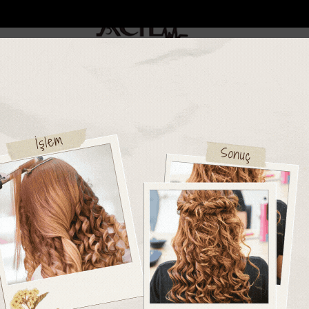
DOLAR
46.2686
EURO
53.5186
AL
Y
GÜNDEM
MAGAZİN
KADIN-YAŞAM
SPOR
SAĞLIK
Sİ
Yazarlar
Web TV
nfederasyonundan Başkan B...
Kahramanmaraşta yangın ve kurtarma
 GÖKSU
m