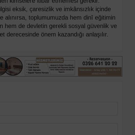
den kimselere itibar etmemesi gerekir.
lgisi eksik, çaresizlik ve imkânsızlık içinde
te alınırsa, toplumumuzda hem dinî eğitimin
n hem de devletin gerekli sosyal güvenlik ve
uret derecesinde önem kazandığı anlaşılır.