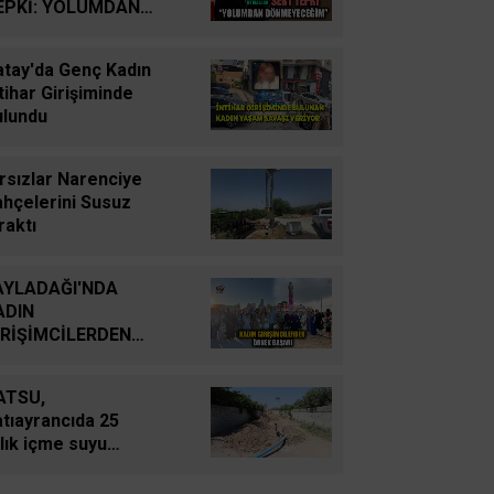
YUTTUK...
EPKİ: YOLUMDAN
ÖNMEYECEĞİM
İsmail Cingöz
atay'da Genç Kadın
Yarım Kalan Stratejik
tihar Girişiminde
Hayallerden Küresel
ulundu
Savunma Gücüne: Türk
Savunma Sanayiinin
rsızlar Narenciye
Tarihsel Yolculuğu
ahçelerini Susuz
raktı
Oğuz Kağan Neşeli
Enerji Jeopolitiğinde Yeni
AYLADAĞI'NDA
Bir Dönem: Kerkük’ten
ADIN
Ceyhan’a Stratejik
İRİŞİMCİLERDEN
Birleşme
RNEK BAŞARI
ATSU,
Ahmet Süreyya DURNA
tıayrancıda 25
SARAYKENT’TE ŞİİR
llık içme suyu
ŞÖLENİ
bekesini yeniliyor