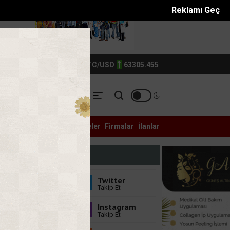
Reklamı Geç
TIN
6214.0
BTC/USD
63305.455
YASET
YEREL
ASAYİŞ
Galeri
Anketler
Eczaneler
Firmalar
İlanlar
 tatbikatı
Burdurda göl ve göletler yavru sazanlarla bul...
Bizi Takip Edin
Facebook
Twitter
Sayfayı Beğen
Takip Et
Youtube
Instagram
Abone Ol
Takip Et