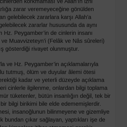
inlerden korkmaması ve Allah’ın izni
varlığa zarar veremeyeceğine gönülden
an gelebilecek zararlara karşı Allah’a
 gelebilecek zararlar hususunda da aynı
m Hz. Peygamber’in de cinlerin insanı
i ve Muavvizeteyn’i (Felâk ve Nâs sûreleri)
 gösterdiği rivayet olunmuştur.
n’la ve Hz. Peygamber’in açıklamalarıyla
mlu tutmuş, ölüm ve duyular âlemi ötesi
 gerektiği kadar ve yeterli düzeyde açıklama
ri cinlerle ilgilenme, onlardan bilgi toplama
r tüketenler, bütün insanlığın değil, tek bir
ir bilgi birikimi bile elde edememişlerdir.
nmesi, insanoğlunun bilinmeyene ve gizemliye
ek bundan çıkar sağlayan, yaptıkları işe de