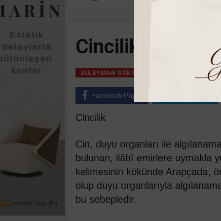
Cincilik
06 Mayıs, 2020, Ç
SÜLEYMAN GÖKSU
Facebook Paylaş
Twitter Paylaş
Cincilik
Cin, duyu organları ile algılanam
bulunan, ilâhî emirlere uymakla y
kelimesinin kökünde Arapçada, ö
olup duyu organlarıyla algılanama
bu sebepledir.