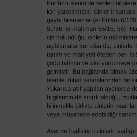
Kur’ân-ı Kerim’de verilen bilgilere 
için yaratılmıştır. Cinler insanla
gaybı bilemezler (el-En‘âm 6/100,
51/56; er-Rahman 55/15, 56). Had
cin bulunduğu, cinlerin müminlere
açıklamalar yer alsa da, cinlerle il
tanım ve mahiyeti öteden beri İsl
çoğu tahmin ve akıl yürütmeye da
gelmiştir. Bu bağlamda olmak üzere
âlemle irtibat vasıtalarından biris
Yukarıda atıf yapılan ayetlerde de
bilgilerinin de sınırlı olduğu, mu
bilinmekle birlikte cinlerin insanlar
veya müşahede edebildiği sanılm
Ayet ve hadislerin cinlerin varlı