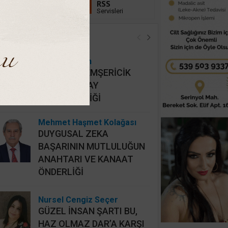
Linkedin
RSS
Takip Et
Servisleri
öşe Yazarları
Hidayet Şişkin
MAHALLİ HEMŞERİCİK
YERİNE HATAY
HEMŞERİCİLİĞİ
Mehmet Haşmet Kolağası
DUYGUSAL ZEKA
BAŞARININ MUTLULUĞUN
ANAHTARI VE KANAAT
ÖNDERLİĞİ
Nursel Cengiz Seçer
GÜZEL İNSAN ŞARTI BU,
HAZ OLMAZ DAR’A KARŞI