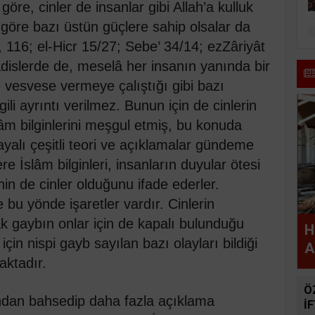
göre, cinler de insanlar gibi Allah’a kulluk
ra göre bazı üstün güçlere sahip olsalar da
 116; el-Hicr 15/27; Sebe’ 34/14; ezZâriyât
islerde de, meselâ her insanın yanında bir
 vesvese vermeye çalıştığı gibi bazı
gili ayrıntı verilmez. Bunun için de cinlerin
âm bilginlerini meşgul etmiş, bu konuda
yalı çeşitli teori ve açıklamalar gündeme
 İslâm bilginleri, insanların duyular ötesi
inin de cinler olduğunu ifade ederler.
 bu yönde işaretler vardır. Cinlerin
tlak gaybın onlar için de kapalı bulunduğu
H
 için nispi gayb sayılan bazı olayları bildiği
A
aktadır.
Ö
ğından bahsedip daha fazla açıklama
İ