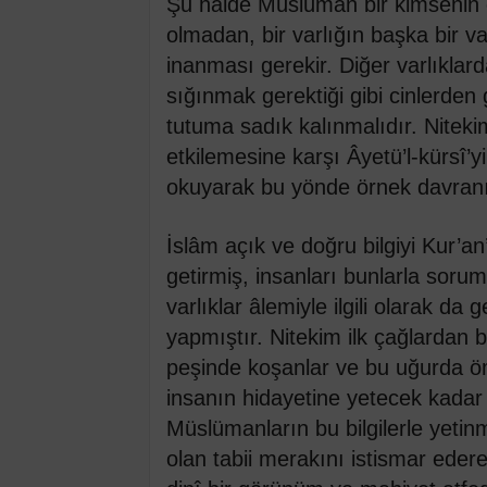
Şu halde Müslüman bir kimsenin c
olmadan, bir varlığın başka bir 
inanması gerekir. Diğer varlıklard
sığınmak gerektiği gibi cinlerden
tutuma sadık kalınmalıdır. Niteki
etkilemesine karşı Âyetü’l-kürsî’y
okuyarak bu yönde örnek davranış
İslâm açık ve doğru bilgiyi Kur’a
getirmiş, insanları bunlarla soru
varlıklar âlemiyle ilgili olarak da
yapmıştır. Nitekim ilk çağlardan be
peşinde koşanlar ve bu uğurda ömü
insanın hidayetine yetecek kadar b
Müslümanların bu bilgilerle yeti
olan tabii merakını istismar eder