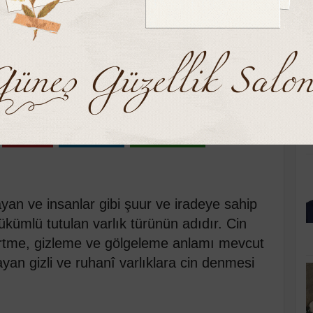
K
arşamba 08:20
Pinle
Linkedin
WhatsApp
ayan ve insanlar gibi şuur ve iradeye sahip
ükümlü tutulan varlık türünün adıdır. Cin
rtme, gizleme ve gölgeleme anlamı mevcut
yan gizli ve ruhanî varlıklara cin denmesi