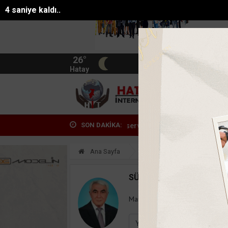
3 saniye kaldı..
26°
BIST
13.744
Hatay
HATA
SON DAKİKA:
sinde patlayan domates konservesi 9 aylık...
Türkiye Muhtarlar Ko
Ana Sayfa
Yazarlar
Süleyman
SÜLEYMAN GÖKSU
Mail:
suleymangoksu@gmail.co