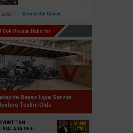
Şemsettin Günay
BİR BAŞIMIZI KALDIRIP
YAPILAN ANLAŞMALARI
Çok Okunan Haberler
GÖREBİLSEK
Osman Onbaşıgil
ALLAH SEVGİSİ OLAN
YERDE İYİLİK ve FAZİLET
OLUR
Süleyman GÖKSU
atay'da Beyaz Eşya Servisi
Zaferler Ayı Ağustos
levlere Teslim Oldu
Sucan
ZYURT'TAN
AYNI ENKAZIN TOZUNU
FTİRALARA SERT