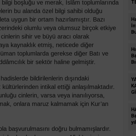
bilgi boşluğu ve merak, İslâm toplumlarında
T
D
rin bu alanda özel bilgi sahibi olduğu
eta uygun bir ortam hazırlamıştır. Bazı
H
İn
 üzerindeki olumlu veya olumsuz birçok etkiye
B
cinlerin sihir ve büyü aracı olarak
iaya kaynaklık etmiş, neticede diğer
Hı
lüman toplumlarda gerekse diğer Batı ve
B
dâmcılık bir sektör haline gelmiştir.
Bı
 hadislerde bildirilenlerin dışındaki
Y
K
kültürlerinden intikal ettiği anlaşılmaktadır.
G
nluğu cinlerin, varsa veya inanılıyorsa,
Ö
ulmak, onlara maruz kalmamak için Kur’an
H
Ba
yı
 yola başvurulmasını doğru bulmamışlardır.
şe