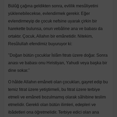
Bülûğ çağına geldikten sonra, evlilik mesûliyetini
yüklenebilecekse, evlendirmek gerekir. Eğer
evlendirmeyip de çocuk nefsine uyarak çirkin bir
harekette bulunsa, onun vebâline ana ve babası da
ortaktır. Çocuk, Allahın bir emânetidir. Nitekim,
Resûlullah efendimiz buyuruyor ki:
"Doğan bütün çocuklar İslâm fıtratı üzere doğar. Sonra
anası ve babası onu Hıristiyan, Yahudi veya başka bir
dine sokar."
O hâlde Allahın emâneti olan çocukları, gayret edip bu
temiz fıtrat üzere yetiştirmeli, bu fıtrat üzere terbiye
etmeli ve emâneti bozulmamış olarak sâhibine teslim
etmelidir. Gerekli olan bütün ilimleri, edepleri ve
ibâdetleri ona öğretmelidir. Terbiye edici olan ana