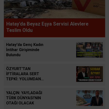
Hatay'da Beyaz Eşya Servisi Alevlere
Teslim Oldu
Hatay'da Genç Kadın
İntihar Girişiminde
Bulundu
ÖZYURT'TAN
İFTİRALARA SERT
TEPKİ: YOLUMDAN
DÖNMEYECEĞİM
YALÇIN: YAYLADAĞI
TÜRK DÜNYASI'NIN
OTAĞI OLACAK