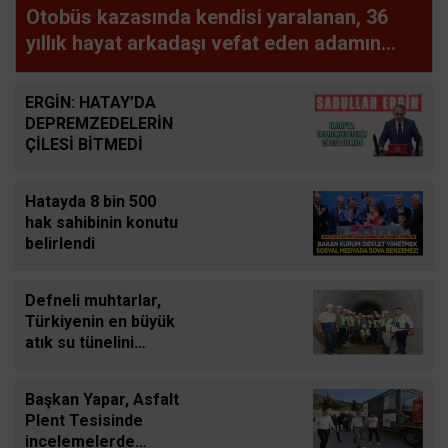
Otobüs kazasında kendisi yaralanan, 36
yıllık hayat arkadaşı vefat eden adamın
uykuya dalan şoförü defalarca uyardığı
ortaya çıktı
ERGİN: HATAY’DA
DEPREMZEDELERİN
ÇİLESİ BİTMEDİ
Hatayda 8 bin 500
hak sahibinin konutu
belirlendi
Defneli muhtarlar,
Türkiyenin en büyük
atık su tünelini
inceledi
Başkan Yapar, Asfalt
Plent Tesisinde
incelemelerde