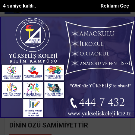
3 saniye kaldı..
Reklamı Geç
una u...
Hatay'da Tır Kazası: Sürücü Yaralandı
Kahramanmaraşta k
SON DAKİKA:
Ana Sayfa
Yazarlar
Süleyman GÖKSU
SÜLEYMAN GÖKSU
Mail:
suleymangoksu@gmail.com
DİNİN ÖZÜ SAMİMİYETTİR