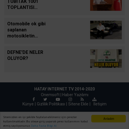
TÜBİTAK 1001
TOPLANTISI
DÜZENLENDİ
Otomobile ok gibi
saplanan
motosikletin
sürücüsü hafif ticari
aracın altında
DEFNE'DE NELER
kalarak can verdiği
OLUYOR?
kaza kamerada
HATAY INTERNET TV 2014-2020
Onemsoft |
Haber Yazılımı
Künye
Gizlilik Politikası
Sitene Ekle
|
İletişim
Sitemizden en iyi şekilde faydalanabilmeniz için çerezler
Anladım
kullanılmaktadır. Bu siteye giriş yaparak çerez kullanımını kabul
etmiş sayılıyorsunuz.
Daha Fazla Bilgi Al
Ana Sayfa
Web TV
Foto Galeri
Yazarlar