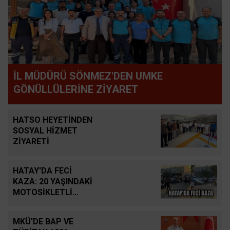
İL MÜDÜRÜ SÖNMEZ'DEN UMKE
GÖNÜLLÜLERİNE ZİYARET
HATSO HEYETİNDEN
SOSYAL HİZMET
ZİYARETİ
HATAY'DA FECİ
KAZA: 20 YAŞINDAKİ
MOTOSİKLETLİ
HAYATINI KAYBETTİ
MKÜ'DE BAP VE