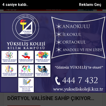
3 saniye kaldı..
Reklamı Geç
rikte uyuşturucu operasyonu: 1 şüpheli tutu...
Eğirdirde biçerdöverl
SON DAKİKA:
Ana Sayfa
Yazarlar
Süleyman GÖKSU
SÜLEYMAN GÖKSU
Mail:
suleymangoksu@gmail.com
DÖRTYOL VALİSİNE SAHİP ÇIKIYOR…