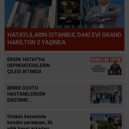
HATAYLILARIN İSTANBUL'DAKİ EVİ GRAND
HARİLTON 2 YAŞINDA
ERGİN: HATAY’DA
DEPREMZEDELERİN
ÇİLESİ BİTMEDİ
BEBEK DOSTU
HASTANELERDEN
EMZİRME
SEFERBERLİĞİ
Otobüs kazasında
kendisi yaralanan, 36
yıllık hayat arkadaşı