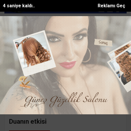
3 saniye kaldı..
Reklamı Geç
o sac devri...
Kahramanmaraşta kayıp çocuk sulama kanalında...
SON DAKİKA:
Ana Sayfa
Yazarlar
Süleyman GÖKSU
SÜLEYMAN GÖKSU
Mail:
suleymangoksu@gmail.com
Duanın etkisi