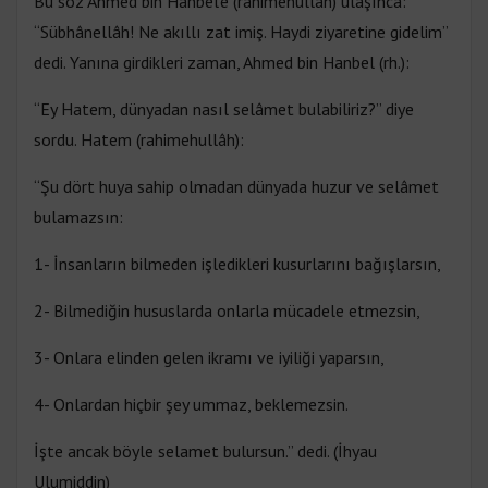
Bu söz Ahmed bin Hanbel'e (rahimehullâh) ulaşınca:
“Sübhânellâh! Ne akıllı zat imiş. Haydi ziyaretine gidelim”
dedi. Yanına girdikleri zaman, Ahmed bin Hanbel (rh.):
“Ey Hatem, dünyadan nasıl selâmet bulabiliriz?” diye
sordu. Hatem (rahimehullâh):
“Şu dört huya sahip olmadan dünyada huzur ve selâmet
bulamazsın:
1- İnsanların bilmeden işledikleri kusurlarını bağışlarsın,
2- Bilmediğin hususlarda onlarla mücadele etmezsin,
3- Onlara elinden gelen ikramı ve iyiliği yaparsın,
4- Onlardan hiçbir şey ummaz, beklemezsin.
İşte ancak böyle selamet bulursun.” dedi. (İhyau
Ulumiddin)