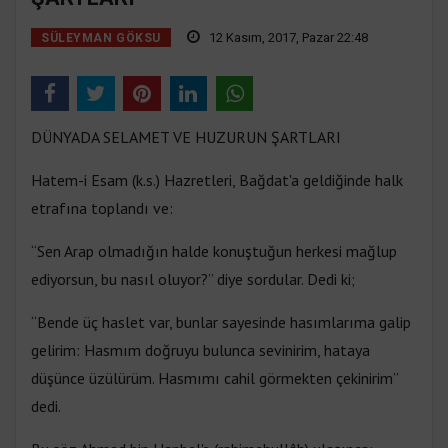
12 Kasım, 2017, Pazar 22:48
SÜLEYMAN GÖKSU
DÜNYADA SELAMET VE HUZURUN ŞARTLARI
Hatem-i Esam (k.s.) Hazretleri, Bağdat'a geldiğinde halk
etrafına toplandı ve:
“Sen Arap olmadığın halde konuştuğun herkesi mağlup
ediyorsun, bu nasıl oluyor?” diye sordular. Dedi ki;
“Bende üç haslet var, bunlar sayesinde hasımlarıma galip
gelirim: Hasmım doğruyu bulunca sevinirim, hataya
düşünce üzülürüm. Hasmımı cahil görmekten çekinirim”
dedi.