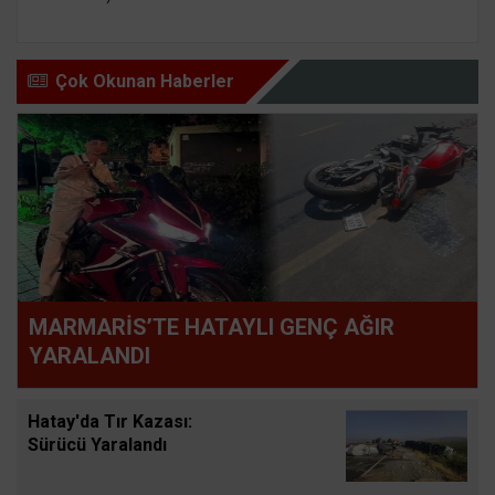
Çok Okunan Haberler
MARMARİS’TE HATAYLI GENÇ AĞIR
YARALANDI
Hatay'da Tır Kazası:
Sürücü Yaralandı