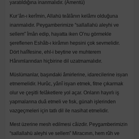
yaratıldığına inanmalıdır. (Âmentü)
Kur’ân-ı kerîmin, Allahü teâlânın kelâmı olduğuna
inanmalıdır. Peygamberimize “sallallahü aleyhi ve
sellem” îmân edip, hayatta iken O’nu görmekle
şereflenen Eshâb-ı kirâmın hepsini çok sevmelidir.
Dört halîfesine, ehl-i beytine ve muhterem
Hânımlarından hiçbirine dil uzatmamalıdır.
Müslümanlar, başındaki âmirlerine, idarecilerine isyan
etmemelidir. Hurûc, yânî isyan etmek, fitne çıkarmak
olur ve çeşitli felâketlere yol açar. Onların hayırlı iş
yapmalarına duâ etmeli ve fısk, günah işlerinden
vazgeçmeleri için tatlı dil ile nasihat etmelidir.
Mest üzerine mesh edilmesi câizdir. Peygamberimizin
“sallallahü aleyhi ve sellem” Miracının, hem rûh ve