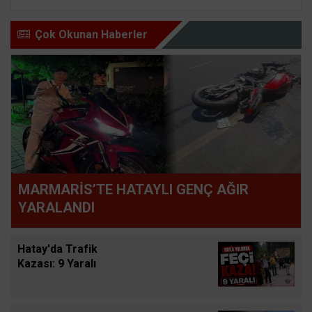
Çok Okunan Haberler
MARMARİS’TE HATAYLI GENÇ AĞIR
YARALANDI
Hatay'da Trafik
Kazası: 9 Yaralı