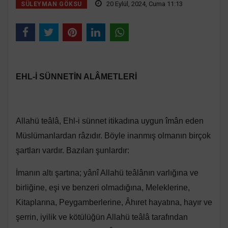
20 Eylül, 2024, Cuma 11:13
SÜLEYMAN GÖKSU
EHL-İ SÜNNETİN ALÂMETLERİ
Allahü teâlâ, Ehl-i sünnet itikadına uygun îmân eden
Müslümanlardan râzıdır. Böyle inanmış olmanın birçok
şartları vardır. Bazıları şunlardır:
İmanın altı şartına; yânî Allahü teâlânın varlığına ve
birliğine, eşi ve benzeri olmadığına, Meleklerine,
Kitaplarına, Peygamberlerine, Âhıret hayatına, hayır ve
şerrin, iyilik ve kötülüğün Allahü teâlâ tarafından