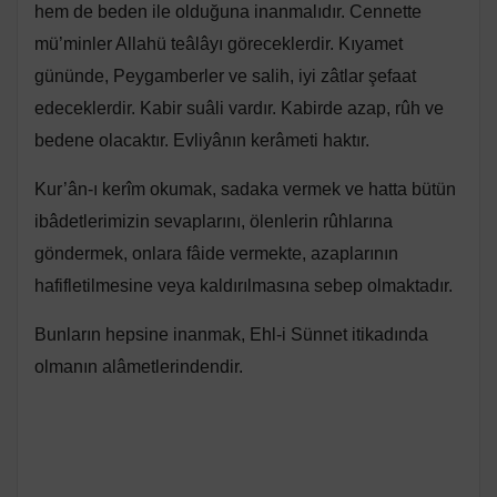
hem de beden ile olduğuna inanmalıdır. Cennette
mü’minler Allahü teâlâyı göreceklerdir. Kıyamet
gününde, Peygamberler ve salih, iyi zâtlar şefaat
edeceklerdir. Kabir suâli vardır. Kabirde azap, rûh ve
bedene olacaktır. Evliyânın kerâmeti haktır.
Kur’ân-ı kerîm okumak, sadaka vermek ve hatta bütün
ibâdetlerimizin sevaplarını, ölenlerin rûhlarına
göndermek, onlara fâide vermekte, azaplarının
hafifletilmesine veya kaldırılmasına sebep olmaktadır.
Bunların hepsine inanmak, Ehl-i Sünnet itikadında
olmanın alâmetlerindendir.