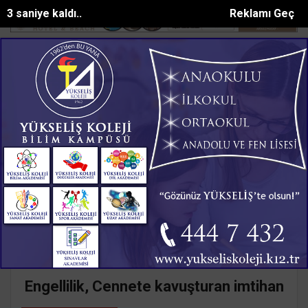
2 saniye kaldı..
Reklamı Geç
at Belediyesinden yaylalara kütüphane d...
Mersinde patlayan doma
SON DAKİKA:
Ana Sayfa
Yazarlar
Süleyman GÖKSU
SÜLEYMAN GÖKSU
Mail:
suleymangoksu@gmail.com
Engellilik, Cennete kavuşturan imtihan