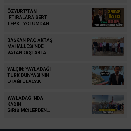
ÖZYURT'TAN
İFTİRALARA SERT
TEPKİ: YOLUMDAN
DÖNMEYECEĞİM
BAŞKAN PAÇ AKTAŞ
MAHALLESİ'NDE
VATANDAŞLARLA
BULUŞTU
YALÇIN: YAYLADAĞI
TÜRK DÜNYASI'NIN
OTAĞI OLACAK
YAYLADAĞI'NDA
KADIN
GİRİŞİMCİLERDEN
ÖRNEK BAŞARI