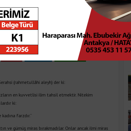
K
 EHEMMİYYETİ
ar 08:52
Pinle
Linkedin
WhatsApp
ahsi (rahmetullâhi aleyh) der ki:
arın en kuvvetlisi ilim tahsil etmektir. Nitekim
ardır ki:
 kadına farzdır.”
n ve gümüş miras bırakmadılar. Onlar ancak ilmi miras