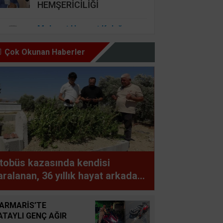
HEMŞERİCİLİĞİ
Mehmet Haşmet Kolağası
DUYGUSAL ZEKA
BAŞARININ MUTLULUĞUN
Çok Okunan Haberler
ANAHTARI VE KANAAT
ÖNDERLİĞİ
Nursel Cengiz Seçer
GÜZEL İNSAN ŞARTI BU,
HAZ OLMAZ DAR’A KARŞI
Şemsettin Günay
tobüs kazasında kendisi
BİR BAŞIMIZI KALDIRIP
aralanan, 36 yıllık hayat arkadaşı
YAPILAN ANLAŞMALARI
efat eden adamın uykuya dalan
GÖREBİLSEK
oförü defalarca uyardığı ortaya
ARMARİS’TE
ıktı
ATAYLI GENÇ AĞIR