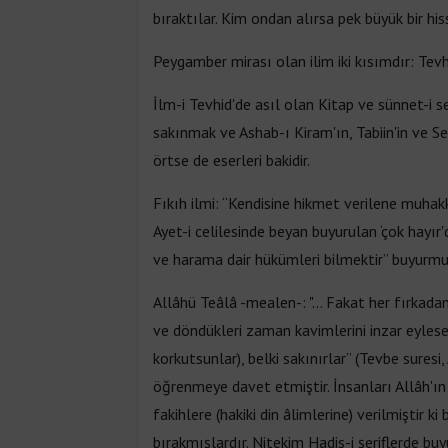
bıraktılar. Kim ondan alırsa pek büyük bir his
Peygamber mirası olan ilim iki kısımdır: Tevhi
İlm-i Tevhid'de asıl olan Kitap ve sünnet-i 
sakınmak ve Ashab-ı Kiram'ın, Tabiin'in ve Sel
örtse de eserleri bakidir.
Fıkıh ilmi: “Kendisine hikmet verilene muhakk
Ayet-i celilesinde beyan buyurulan ‘çok hayır'd
ve harama dair hükümleri bilmektir” buyurmu
Allâhü Teâlâ -mealen-: "... Fakat her fırkadan
ve döndükleri zaman kavimlerini inzar eylesele
korkutsunlar), belki sakınırlar” (Tevbe suresi
öğrenmeye davet etmiştir. İnsanları Allâh'ı
fakihlere (hakiki din âlimlerine) verilmiştir 
bırakmışlardır. Nitekim Hadis-i şeriflerde buyu