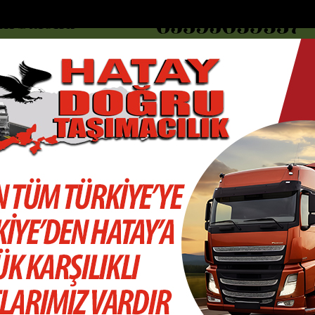
DOLAR
46.2686
EURO
53.5186
AL
Y
GÜNDEM
MAGAZİN
KADIN-YAŞAM
SPOR
SAĞLIK
Sİ
Yazarlar
Web TV
ebilmek için 1 saat hazırlık...
Gazipaşada makilik alanda yangın
K
 GÖKSU
m