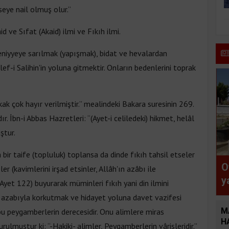
seye nail olmuş olur.”
d ve Sıfat (Akaid) ilmi ve Fıkıh ilmi.
seniyyeye sarılmak (yapışmak), bidat ve hevalardan
ef-i Salihin'in yoluna gitmektir. Onların bedenlerini toprak
ak çok hayır verilmiştir.” mealindeki Bakara suresinin 269.
ır. İbn-i Abbas Hazretleri: “(Ayet-i celiledeki) hikmet, helâl
ştur.
 bir taife (topluluk) toplansa da dinde fıkıh tahsil etseler
O
r (kavimlerini irşad etsinler, Allâh'ın azâbı ile
y
, Ayet 122) buyurarak müminleri fıkıh yani din ilmini
v
n azabıyla korkutmak ve hidayet yoluna davet vazifesi
ş
M
ki bu peygamberlerin derecesidir. Onu alimlere miras
ç
H
rulmuştur ki: “-Hakiki- alimler, Peygamberlerin vârisleridir.”