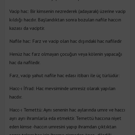
Vacip hac: Bir kimsenin nezrederek (adayarak) üzerine vacip
kıldığı hacdır. Başlandıktan sonra bozulan nafile haccın
kazası da vaciptir.
Nafile hac: Farz ve vacip olan hac dışındaki hac nafiledir
Henüz hac farz olmayan çocuğun veya kölenin yapacağı
hac da nafiledir.
Farz, vacip yahut nafile hac edası itibarı ile üç türlüdür:
Hacc-ı İfrad: Hac mevsiminde umresiz olarak yapılan
hacdır.
Hacc-ı Temettü: Aynı senenin hac aylarında umre ve haccı
ayrı ayrı ihramlarla eda etmektir. Temettü haccına niyet
eden kimse -haccın umresini yapıp ihramdan çıktıktan