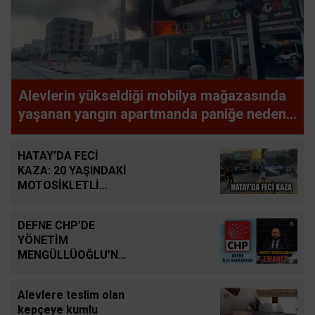
Alevlerin yükseldiği mobilya mağazasında
yaşanan yangın apartmanda paniğe neden
oldu
HATAY'DA FECİ
KAZA: 20 YAŞINDAKİ
MOTOSİKLETLİ
HAYATINI KAYBETTİ
DEFNE CHP’DE
YÖNETİM
MENGÜLLÜOĞLU’NA
EMANET
Alevlere teslim olan
kepçeye kumlu