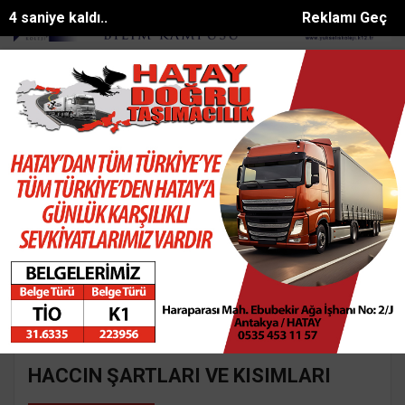
4 saniye kaldı..
Reklamı Geç
62 aranan...
Alanyada sazlık alanda yangın
Çoban köpeğini tüfekl
SON DAKİKA:
Ana Sayfa
Yazarlar
Süleyman GÖKSU
SÜLEYMAN GÖKSU
Mail:
suleymangoksu@gmail.com
HACCIN ŞARTLARI VE KISIMLARI