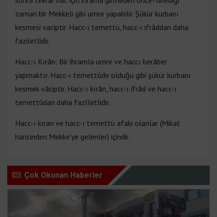
sonra tekrar hac için ihrama girmeden önce- dilediği
zaman bir Mekkeli gibi umre yapabilir. Şükür kurbanı
kesmesi vaciptir. Hacc-ı temettü, hacc-ı ifrâddan daha
faziletlidir.
Hacc-ı Kırân: Bir ihramla umre ve haccı berâber
yapmaktır. Hacc-ı temettûde olduğu gibi şükür kurbanı
kesmek vâciptir. Hacc-ı kırân, hacc-ı ifrâd ve hacc-ı
temettûdan daha fazîletlidir.
Hacc-ı kıran ve hacc-ı temettü afaki olanlar (Mikat
haricinden Mekke'ye gelenler) içindir.
Çok Okunan Haberler