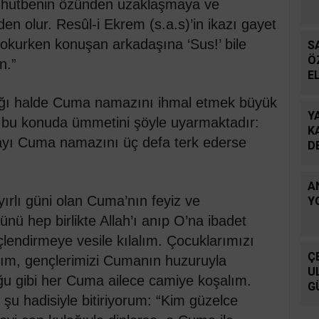
, hutbenin özünden uzaklaşmaya ve
 olur. Resûl-i Ekrem (s.a.s)’in ikazı gayet
okurken konuşan arkadaşına ‘Sus!’ bile
S
Ö
n.”
E
dığı halde Cuma namazını ihmal etmek büyük
Y
), bu konuda ümmetini şöyle uyarmaktadır:
K
yı Cuma namazını üç defa terk ederse
D
A
rlı güni olan Cuma’nın feyiz ve
Y
nü hep birlikte Allah’ı anıp O’na ibadet
lendirmeye vesile kılalım. Çocuklarımızı
Ç
lım, gençlerimizi Cumanın huzuruyla
U
uğu gibi her Cuma ailece camiye koşalım.
G
şu hadisiyle bitiriyorum: “Kim güzelce