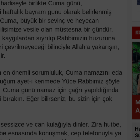
hadiseyle birlikte Cuma günü,
i haftalık bayram günü olarak belirlenmiş
r Cuma, büyük bir sevinç ve heyecan
ilişimize vesile olan müstesna bir gündür.
kaygılardan sıyrılıp Rabbimizin huzuruna
 çevrilmeyeceği bilinciyle Allah’a yakarışın,
ir.
n en önemli sorumluluk, Cuma namazını eda
duğum ayet-i kerimede Yüce Rabbimiz şöyle
! Cuma günü namaz için çağrı yapıldığında
bırakın. Eğer bilirseniz, bu sizin için çok
M
A
sessizce ve can kulağıyla dinler. Zira hutbe,
Ha
tbe esnasında konuşmak, cep telefonuyla ya
S