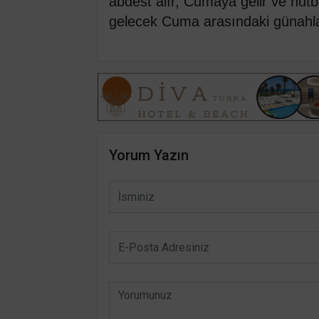
abdest alır, Cumaya gelir ve hutb
gelecek Cuma arasındaki günahları
Yorum Yazın