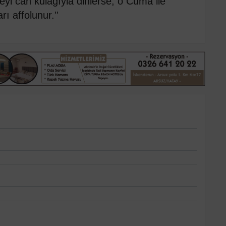
eyi can kulağıyla dinlerse, o Cuma ile
 affolunur.''