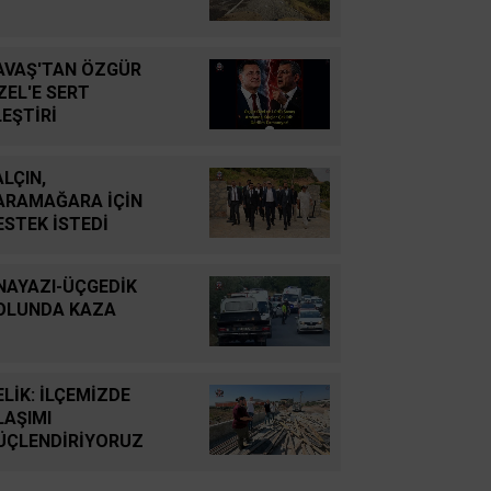
Süleyman GÖKSU
Zaferler Ayı Ağustos
AVAŞ'TAN ÖZGÜR
ZEL'E SERT
Sucan
LEŞTİRİ
AYNI ENKAZIN TOZUNU
YUTTUK...
ALÇIN,
ARAMAĞARA İÇİN
Oğuz Kağan Neşeli
ESTEK İSTEDİ
Enerji Jeopolitiğinde Yeni
Bir Dönem: Kerkük’ten
NAYAZI-ÜÇGEDİK
Ceyhan’a Stratejik
OLUNDA KAZA
Birleşme
Ahmet Süreyya DURNA
ELİK: İLÇEMİZDE
SARAYKENT’TE ŞİİR
LAŞIMI
ŞÖLENİ
ÜÇLENDİRİYORUZ