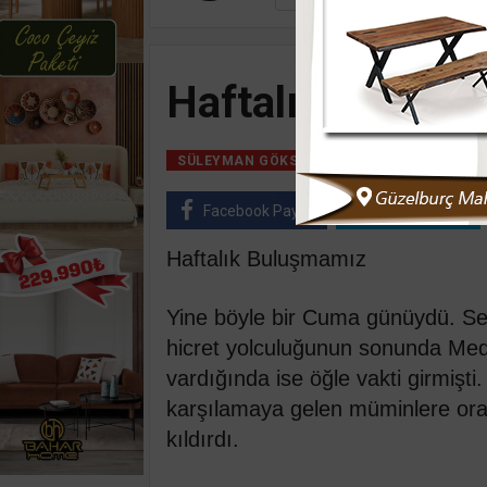
Haftalık Buluş
09 Eylül, 2021, Pe
SÜLEYMAN GÖKSU
Facebook Paylaş
Twitter Paylaş
Haftalık Buluşmamız
Yine böyle bir Cuma günüydü. Sev
hicret yolculuğunun sonunda Med
vardığında ise öğle vakti girmişti.
karşılamaya gelen müminlere orad
kıldırdı.