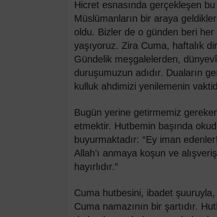
Hicret esnasında gerçekleşen bu 
Müslümanların bir araya geldikler
oldu. Bizler de o günden beri he
yaşıyoruz. Zira Cuma, haftalık dir
Gündelik meşgalelerden, dünyevî 
duruşumuzun adıdır. Duaların geri
kulluk ahdimizi yenilemenin vaktid
Bugün yerine getirmemiz gereke
etmektir. Hutbemin başında oku
buyurmaktadır: “Ey iman edenler
Allah’ı anmaya koşun ve alışverişi 
hayırlıdır.”
Cuma hutbesini, ibadet şuuruyla, 
Cuma namazının bir şartıdır. Hu