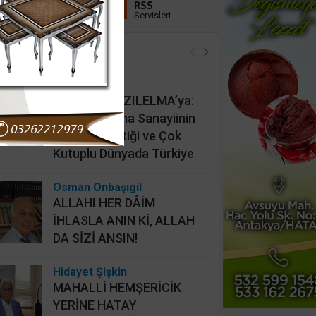
Linkedin
RSS
Takip Et
Servisleri
öşe Yazarları
İsmail Cingöz
KAAN’dan KIZILELMA’ya:
Türk Savunma Sanayiinin
Yeni Jeopolitiği ve Çok
Kutuplu Dünyada Türkiye
Osman Onbaşıgil
ALLAHI HER DÂİM
İHLASLA ANIN Kİ, ALLAH
DA SİZİ ANSIN!
Hidayet Şişkin
MAHALLİ HEMŞERİCİK
YERİNE HATAY