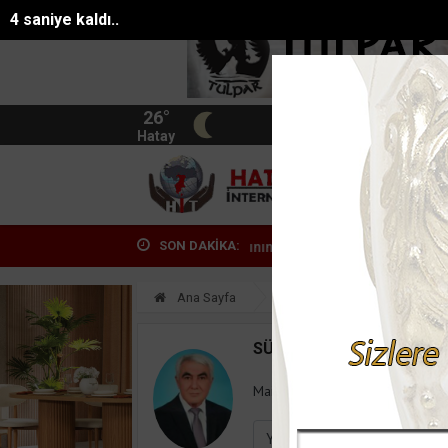
3 saniye kaldı..
26°
BIST
13.744
Hatay
HATA
SON DAKİKA:
satarak geçimini sağlayan kadının 2 buzağ...
Tarsusta silahlı kavga:
Ana Sayfa
Yazarlar
Süleyman
SÜLEYMAN GÖKSU
Mail:
suleymangoksu@gmail.co