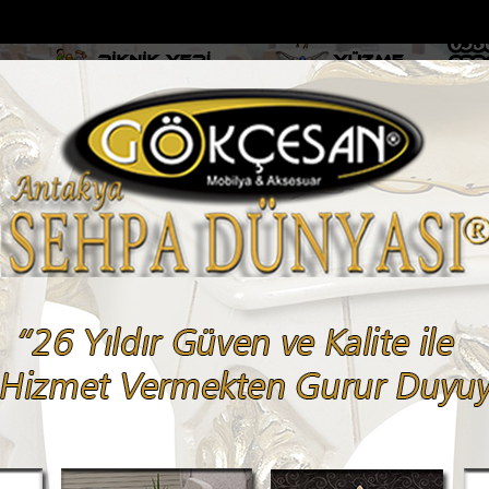
DOLAR
46.2686
EURO
53.5186
AL
Y
GÜNDEM
MAGAZİN
KADIN-YAŞAM
SPOR
SAĞLIK
Sİ
Yazarlar
Web TV
 Kuzenlerden biri öldü...
Milyonluk miras kavgasında anne-kız yüzleş
 GÖKSU
m