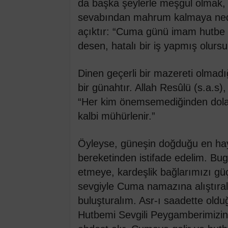
da başka şeylerle meşgul olmak
sevabından mahrum kalmaya neden
açıktır: “Cuma günü imam hutbe 
desen, hatalı bir iş yapmış olursu
Dinen geçerli bir mazereti olma
bir günahtır. Allah Resûlü (s.a.s
“Her kim önemsemediğinden dola
kalbi mühürlenir.”
Öyleyse, güneşin doğduğu en hayı
bereketinden istifade edelim. Bugü
etmeye, kardeşlik bağlarımızı güç
sevgiyle Cuma namazına alıştıra
buluşturalım. Asr-ı saadette old
Hutbemi Sevgili Peygamberimizin 