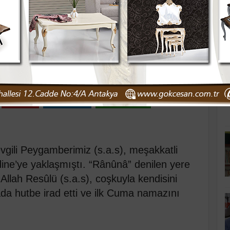
K
mamız
rşembe 23:19
Pinle
Linkedin
WhatsApp
gili Peygamberimiz (s.a.s), meşakkatli
ine’ye yaklaşmıştı. “Rânûnâ” denilen yere
 Allah Resûlü (s.a.s), coşkuyla kendisini
a hutbe irad etti ve ilk Cuma namazını