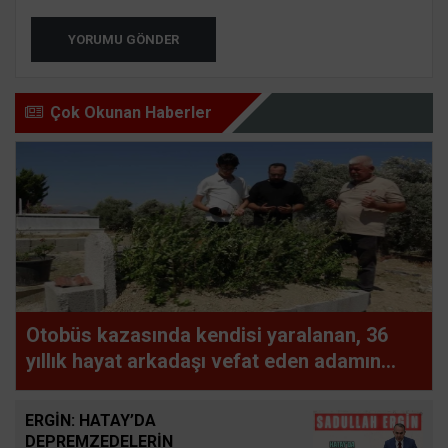
YORUMU GÖNDER
Çok Okunan Haberler
Otobüs kazasında kendisi yaralanan, 36
yıllık hayat arkadaşı vefat eden adamın
uykuya dalan şoförü defalarca uyardığı
ortaya çıktı
ERGİN: HATAY’DA
DEPREMZEDELERİN