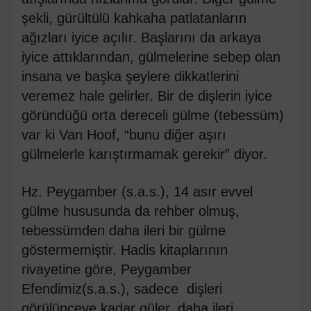
şekli, gürültülü kahkaha patlatanların
ağızları iyice açılır. Başlarını da arkaya
iyice attıklarından, gülmelerine sebep olan
insana ve başka şeylere dikkatlerini
veremez hale gelirler. Bir de dişlerin iyice
göründüğü orta dereceli gülme (tebessüm)
var ki Van Hoof, “bunu diğer aşırı
gülmelerle karıştırmamak gerekir” diyor.
Hz. Peygamber (s.a.s.), 14 asır evvel
gülme hususunda da rehber olmuş,
tebessümden daha ileri bir gülme
göstermemiştir. Hadis kitaplarının
rivayetine göre, Peygamber
Efendimiz(s.a.s.), sadece dişleri
görülünceye kadar güler, daha ileri