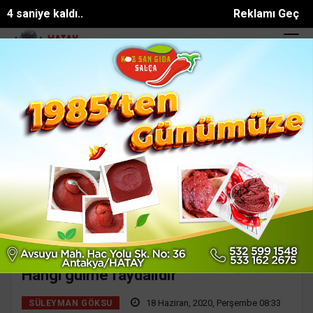
3 saniye kaldı..
Reklamı Geç
enize sıfır polis evi hizmete açıl...
Altınözünde konteyner yangını
SON DAKİKA:
Ana Sayfa
Yazarlar
Süleyman GÖKSU
SÜLEYMAN GÖKSU
Mail:
suleymangoksu@gmail.com
Hangi gülme faydalıdır
18 Haziran, 2020, Perşembe 08:33
SÜLEYMAN GÖKSU