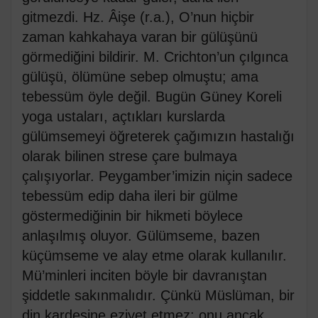
gitmezdi. Hz. Âişe (r.a.), O’nun hiçbir
zaman kahkahaya varan bir gülüşünü
görmediğini bildirir. M. Crichton’un çılgınca
gülüşü, ölümüne sebep olmuştu; ama
tebessüm öyle değil. Bugün Güney Koreli
yoga ustaları, açtıkları kurslarda
gülümsemeyi öğreterek çağımızın hastalığı
olarak bilinen strese çare bulmaya
çalışıyorlar. Peygamber’imizin niçin sadece
tebessüm edip daha ileri bir gülme
göstermediğinin bir hikmeti böylece
anlaşılmış oluyor. Gülümseme, bazen
küçümseme ve alay etme olarak kullanılır.
Mü’minleri inciten böyle bir davranıştan
şiddetle sakınmalıdır. Çünkü Müslüman, bir
din kardeşine eziyet etmez; onu ancak