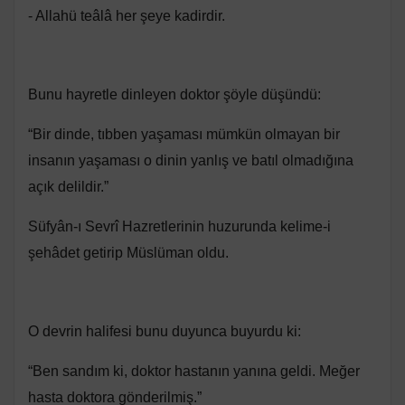
- Allahü teâlâ her şeye kadirdir.
Bunu hayretle dinleyen doktor şöyle düşündü:
“Bir dinde, tıbben yaşaması mümkün olmayan bir
insanın yaşaması o dinin yanlış ve batıl olmadığına
açık delildir.”
Süfyân-ı Sevrî Hazretlerinin huzurunda kelime-i
şehâdet getirip Müslüman oldu.
O devrin halifesi bunu duyunca buyurdu ki:
“Ben sandım ki, doktor hastanın yanına geldi. Meğer
hasta doktora gönderilmiş.”