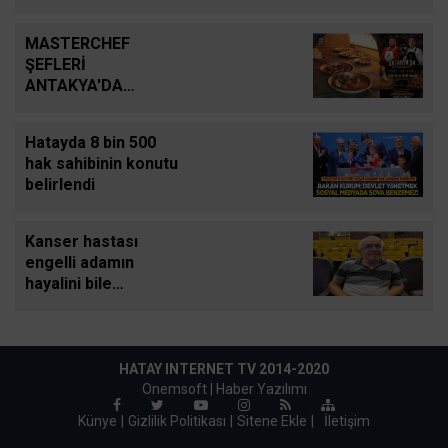
vefat eden adamın
uykuya dalan şoförü
MASTERCHEF
defalarca uyardığı
ŞEFLERİ
ortaya çıktı
ANTAKYA'DA
LEZZET ŞOVU YAPTI
Hatayda 8 bin 500
hak sahibinin konutu
belirlendi
Kanser hastası
engelli adamın
hayalini bile
kuramadığı evine
kavuşunca döktüğü
gözyaşı
duygulandırdı
HATAY INTERNET TV 2014-2020
Onemsoft |
Haber Yazılımı
Künye
Gizlilik Politikası
Sitene Ekle
|
İletişim