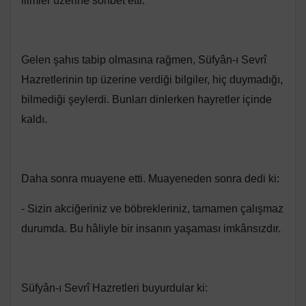
ilimler üzerine sohbet etti.
Gelen şahıs tabip olmasına rağmen, Süfyân-ı Sevrî
Hazretlerinin tıp üzerine verdiği bilgiler, hiç duymadığı,
bilmediği şeylerdi. Bunları dinlerken hayretler içinde
kaldı.
Daha sonra muayene etti. Muayeneden sonra dedi ki:
- Sizin akciğeriniz ve böbrekleriniz, tamamen çalışmaz
durumda. Bu hâliyle bir insanın yaşaması imkânsızdır.
Süfyân-ı Sevrî Hazretleri buyurdular ki: