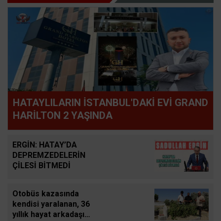
HATAYLILARIN İSTANBUL'DAKİ EVİ GRAND
HARİLTON 2 YAŞINDA
ERGİN: HATAY’DA
DEPREMZEDELERİN
ÇİLESİ BİTMEDİ
Otobüs kazasında
kendisi yaralanan, 36
yıllık hayat arkadaşı