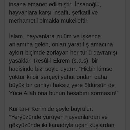
insana emanet edilmiştir. İnsanoğlu,
hayvanlara karşı insaflı, şefkatli ve
merhametli olmakla mükelleftir.
İslam, hayvanlara zulüm ve işkence
anlamına gelen, onları yaratılış amacına
aykırı biçimde zorlayan her türlü davranışı
yasaklar. Resûl-i Ekrem (s.a.s), bir
hadisinde bizi şöyle uyarır: “Hiçbir kimse
yoktur ki bir serçeyi yahut ondan daha
büyük bir canlıyı haksız yere öldürsün de
Yüce Allah ona bunun hesabını sormasın!”
Kur’an-ı Kerim’de şöyle buyrulur:
“Yeryüzünde yürüyen hayvanlardan ve
gökyüzünde iki kanadıyla uçan kuşlardan