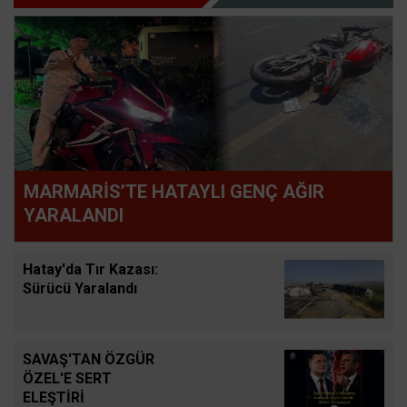
MARMARİS’TE HATAYLI GENÇ AĞIR
YARALANDI
Hatay'da Tır Kazası:
Sürücü Yaralandı
SAVAŞ'TAN ÖZGÜR
ÖZEL'E SERT
ELEŞTİRİ