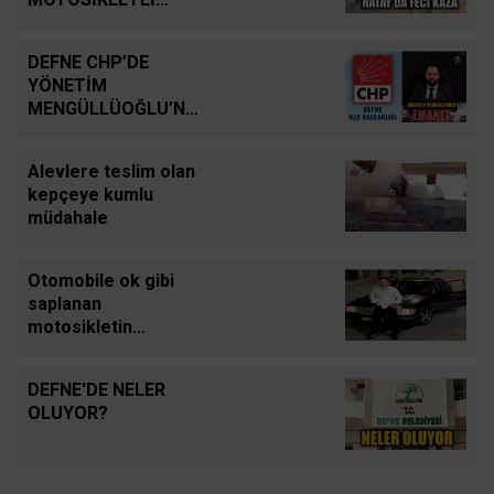
HAYATINI KAYBETTİ
DEFNE CHP’DE
YÖNETİM
MENGÜLLÜOĞLU’NA
EMANET
Alevlere teslim olan
kepçeye kumlu
müdahale
Otomobile ok gibi
saplanan
motosikletin
sürücüsü hafif ticari
aracın altında
DEFNE'DE NELER
kalarak can verdiği
OLUYOR?
kaza kamerada