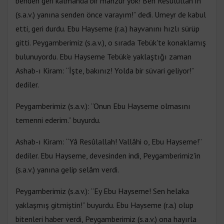
benden geri kalmanda bir mahzur yok! Ben Resulullah'ın
(s.a.v.) yanına senden önce varayım!” dedi. Umeyr de kabul
etti, geri durdu. Ebu Hayseme (r.a.) hayvanını hızlı sürüp
gitti. Peygamberimiz (s.a.v.), o sırada Tebük'te konaklamış
bulunuyordu. Ebu Hayseme Tebük'e yaklaştığı zaman
Ashab-ı Kiram: “İşte, bakınız! Yolda bir süvari geliyor!”
dediler.
Peygamberimiz (s.a.v.): “Onun Ebu Hayseme olmasını
temenni ederim.” buyurdu.
Ashab-ı Kiram: “Yâ Resûlallah! Vallâhi o, Ebu Hayseme!”
dediler. Ebu Hayseme, devesinden indi, Peygamberimiz'in
(s.a.v.) yanına gelip selâm verdi.
Peygamberimiz (s.a.v.): “Ey Ebu Hayseme! Sen helaka
yaklaşmış gitmiştin!” buyurdu. Ebu Hayseme (r.a.) olup
bitenleri haber verdi, Peygamberimiz (s.a.v.) ona hayırla