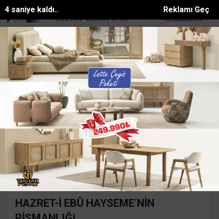
4 saniye kaldı..
Reklamı Geç
ban köpeğini tüfekle vurup sakat bıraktılar
Apartmanda yangın paniği
SON DAKİKA:
Ana Sayfa
Yazarlar
Süleyman GÖKSU
SÜLEYMAN GÖKSU
Mail:
suleymangoksu@gmail.com
HAZRET-İ EBÛ HAYSEME’NİN
PİŞMANLIĞI