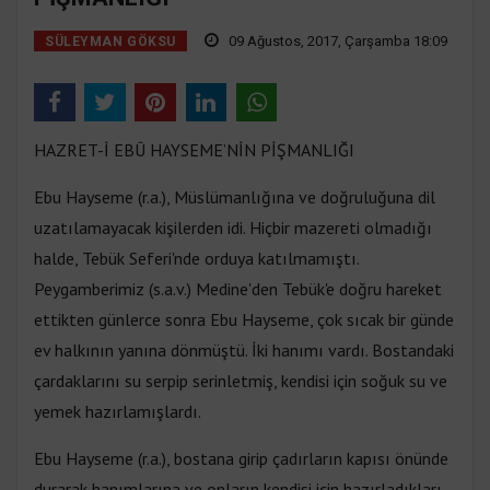
09 Ağustos, 2017, Çarşamba 18:09
SÜLEYMAN GÖKSU
HAZRET-İ EBÛ HAYSEME’NİN PİŞMANLIĞI
Ebu Hayseme (r.a.), Müslümanlığına ve doğruluğuna dil
uzatılamayacak kişilerden idi. Hiçbir mazereti olmadığı
halde, Tebük Seferi'nde orduya katılmamıştı.
Peygamberimiz (s.a.v.) Medine'den Tebük'e doğru hareket
ettikten günlerce sonra Ebu Hayseme, çok sıcak bir günde
ev halkının yanına dönmüştü. İki hanımı vardı. Bostandaki
çardaklarını su serpip serinletmiş, kendisi için soğuk su ve
yemek hazırlamışlardı.
Ebu Hayseme (r.a.), bostana girip çadırların kapısı önünde
durarak hanımlarına ve onların kendisi için hazırladıkları