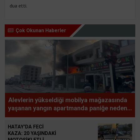
dua etti.
Çok Okunan Haberler
Alevlerin yükseldiği mobilya mağazasında
yaşanan yangın apartmanda paniğe neden
oldu
HATAY'DA FECİ
KAZA: 20 YAŞINDAKİ
MOTOSİKLETLİ