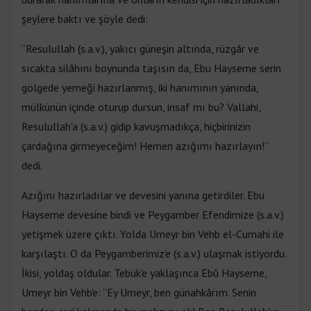
şeylere baktı ve şöyle dedi:
“Resulullah (s.a.v.), yakıcı güneşin altında, rüzgâr ve
sıcakta silâhını boynunda taşısın da, Ebu Hayseme serin
gölgede yemeği hazırlanmış, iki hanımının yanında,
mülkünün içinde oturup dursun, insaf mı bu? Vallahi,
Resulullah'a (s.a.v.) gidip kavuşmadıkça, hiçbirinizin
çardağına girmeyeceğim! Hemen azığımı hazırlayın!”
dedi.
Azığını hazırladılar ve devesini yanına getirdiler. Ebu
Hayseme devesine bindi ve Peygamber Efendimize (s.a.v.)
yetişmek üzere çıktı. Yolda Umeyr bin Vehb el-Cumahi ile
karşılaştı. O da Peygamberimiz'e (s.a.v.) ulaşmak istiyordu.
İkisi, yoldaş oldular. Tebük'e yaklaşınca Ebû Hayseme,
Umeyr bin Vehb'e: “Ey Umeyr, ben günahkârım. Senin