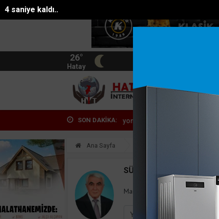
3 saniye kaldı..
26°
BIST
13.744
Hatay
HATA
SON DAKİKA:
ntalyada fuhuşa aracılık operasyonunda 7 tut...
Eski belediye başkan
Ana Sayfa
Yazarlar
Süleyman
SÜLEYMAN GÖKSU
Mail:
suleymangoksu@gmail.co