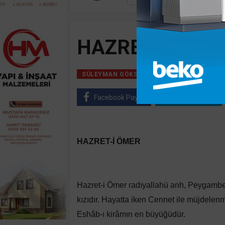
HAZRET-İ ÖME
23 Ekim, 2024, Ça
SÜLEYMAN GÖKSU
Facebook Paylaş
Twitter Paylaş
HAZRET-İ ÖMER
Hazret-i Ömer radıyallahü anh, Peygambe
kızıdır. Hayatta iken Cennet ile müjdelen
Eshâb-ı kirâmın en büyüğüdür.