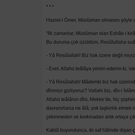
* * *
Hazret-i Ömer, Müslüman olmasını şöyle an
“İlk zamanlar, Müslüman olan Eshâb-ı kirâm,
Bu duruma çok üzüldüm, Resûlullaha suâl
- Yâ Resûlallah! Biz hak üzere değil miyi
- Evet. Allahü teâlâya yemin ederim ki, ist
- Yâ Resûlallah! Mâdemki biz hak üzerinde,
dînimizi gizliyoruz? Vallahi biz, dîn-i İslâ
Allahü teâlânın dîni, Mekke’de, hiç şüphes
davranırlarsa ne âlâ, yok taşkınlık etmek i
çekinmeden ve korkmadan artık ortaya çık
Kabûl buyurulunca, iki saf hâlinde dışarı ç