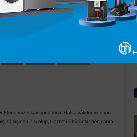
K
R
rşamba 08:50
Pinle
Linkedin
WhatsApp
r Efendimizin kayınpederidir. Hafsa vâlidemiz onun
miş 10 kişiden
2.si
olup, Hazret-i Ebû Bekir’den sonra