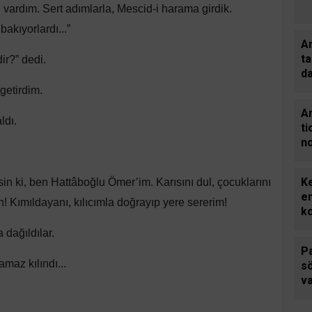
vardım. Sert adımlarla, Mescid-i harama girdik.
bakıyorlardı...”
Am
ta
ir?” dedi.
d
m
getirdim.
de
Ar
ldı.
ti
n
C
gü
Ke
lsin ki, ben Hattâboğlu Ömer’im. Karısını dul, çocuklarını
gi
em
! Kımıldayanı, kılıcımla doğrayıp yere sererim!
k
 dağıldılar.
Pa
amaz kılındı...
s
v