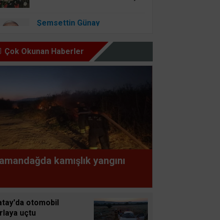
Şemsettin Günay
BİR BAŞIMIZI KALDIRIP
YAPILAN ANLAŞMALARI
Çok Okunan Haberler
GÖREBİLSEK
Osman Onbaşıgil
ALLAH SEVGİSİ OLAN
YERDE İYİLİK ve FAZİLET
OLUR
Süleyman GÖKSU
amandağda kamışlık yangını
Zaferler Ayı Ağustos
Sucan
atay'da otomobil
AYNI ENKAZIN TOZUNU
rlaya uçtu