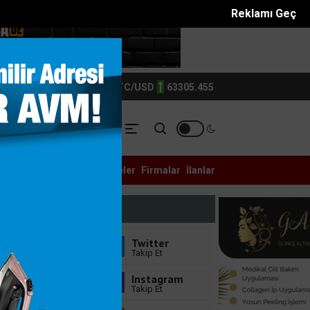
Reklamı Geç
TIN
6214.0
BTC/USD
63305.455
YASET
YEREL
ASAYİŞ
Galeri
Anketler
Eczaneler
Firmalar
İlanlar
adamın B...
Filistin konvoyu Adanada destek mitingiyle ka...
Bizi Takip Edin
Facebook
Twitter
Sayfayı Beğen
Takip Et
Youtube
Instagram
Abone Ol
Takip Et