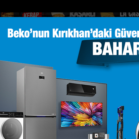
DOLAR
46.2686
EURO
53.5186
AL
Y
GÜNDEM
MAGAZİN
KADIN-YAŞAM
SPOR
SAĞLIK
Sİ
Yazarlar
Web TV
ının yeğeni motosiklet ka...
Kahramanmaraşta 6 gündür kayıp yaşlı 
 GÖKSU
m