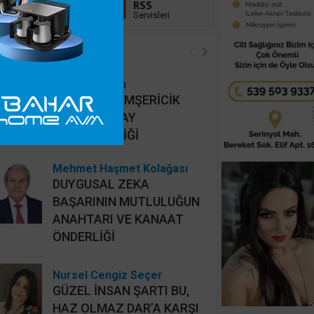
Linkedin
RSS
Takip Et
Servisleri
öşe Yazarları
Hidayet Şişkin
MAHALLİ HEMŞERİCİK
YERİNE HATAY
HEMŞERİCİLİĞİ
Mehmet Haşmet Kolağası
DUYGUSAL ZEKA
BAŞARININ MUTLULUĞUN
ANAHTARI VE KANAAT
ÖNDERLİĞİ
Nursel Cengiz Seçer
GÜZEL İNSAN ŞARTI BU,
HAZ OLMAZ DAR’A KARŞI