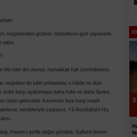
lattı:
 müşriklerden gizlenir, ibâdetlerini gizli yaparlardı.
 ettim:
z?
er ölü ister diri olunuz, muhakkak hak üzerindesiniz.
 müşrikler de bâtıl yoldadırlar, o hâlde ne diye
mı, küfre karşı açıklamaya daha haklı ve daha lâyıkız.
S
iz üstün gelecektir. Kavmimiz bize karşı insaflı
sterlerse, kendileriyle çarpışırız. Yâ Resûlallah! Hiç
alım...
H
ıkıp, Harem-i şerîfe doğru yürüdük. Safların birinin
ta