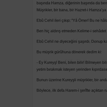
başında Hamza, diğerinin başında da ben 
Müşrikler, bir bana, bir Hazret-i Hamza’ya 
Ebû Cehil ileri çıkıp; “Yâ Ömer! Bu ne hâld
Ben hiç aldırış etmeden Kelime-i sehâdet 
Ebû Cehil ne diyeceğini şaşırdı. Donup ka
Bu müşrik gürûhuna dönerek dedim ki:
- Ey Kureyş! Beni, bilen bilir! Bilmeyen bi
yetim bırakmak isteyen yerinden kıpırdasın
Bunun üzerine Kureyşli müşrikler, bir anda
Böylece, ilk defa Harem-i şerîfte açıktan n