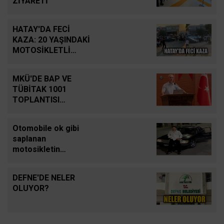
ZİYARETİ
HATAY'DA FECİ
KAZA: 20 YAŞINDAKİ
MOTOSİKLETLİ
HAYATINI KAYBETTİ
MKÜ'DE BAP VE
TÜBİTAK 1001
TOPLANTISI
DÜZENLENDİ
Otomobile ok gibi
saplanan
motosikletin
sürücüsü hafif ticari
aracın altında
DEFNE'DE NELER
kalarak can verdiği
OLUYOR?
kaza kamerada