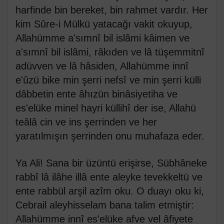
harfinde bin bereket, bin rahmet vardır. Her
kim Sûre-i Mülkü yatacağı vakit okuyup,
Allahümme a'sımnî bil islâmi kâimen ve
a'sımnî bil islâmi, râkıden ve lâ tüşemmitnî
adüvven ve lâ hâsiden, Allahümme innî
e'ûzü bike min şerri nefsî ve min şerri külli
dâbbetin ente âhızün binâsiyetiha ve
es'elüke minel hayri küllihî der ise, Allahü
teâlâ cin ve ins şerrinden ve her
yaratılmışın şerrinden onu muhafaza eder.
Ya Ali! Sana bir üzüntü erişirse, Sübhâneke
rabbî lâ ilâhe illâ ente aleyke tevekkeltü ve
ente rabbül arşil azîm oku. O duayı oku ki,
Cebrail aleyhisselam bana talim etmiştir:
Allahümme innî es'elüke afve vel âfiyete