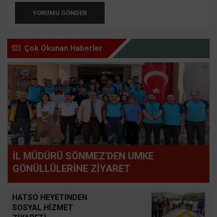
YORUMU GÖNDER
Çok Okunan Haberler
İL MÜDÜRÜ SÖNMEZ'DEN UMKE
GÖNÜLLÜLERİNE ZİYARET
HATSO HEYETİNDEN
SOSYAL HİZMET