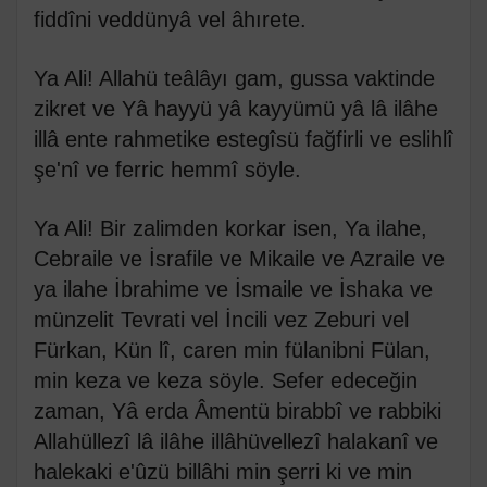
fiddîni veddünyâ vel âhırete.
Ya Ali! Allahü teâlâyı gam, gussa vaktinde
zikret ve Yâ hayyü yâ kayyümü yâ lâ ilâhe
illâ ente rahmetike estegîsü fağfirli ve eslihlî
şe'nî ve ferric hemmî söyle.
Ya Ali! Bir zalimden korkar isen, Ya ilahe,
Cebraile ve İsrafile ve Mikaile ve Azraile ve
ya ilahe İbrahime ve İsmaile ve İshaka ve
münzelit Tevrati vel İncili vez Zeburi vel
Fürkan, Kün lî, caren min fülanibni Fülan,
min keza ve keza söyle. Sefer edeceğin
zaman, Yâ erda Âmentü birabbî ve rabbiki
Allahüllezî lâ ilâhe illâhüvellezî halakanî ve
halekaki e'ûzü billâhi min şerri ki ve min