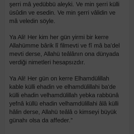
şerri mâ yedübbü aleyki. Ve min şerri külli
üsûdin ve esedin. Ve min şerri vâlidin ve
mâ veledin söyle.
Ya Ali! Her kim her gün yirmi bir kerre
Allahümme bârik lî filmevti ve fî mâ ba'del
mevti derse, Allahü teâlânın ona dünyada
verdiği nimetleri hesapsızdır.
Ya Ali! Her gün on kerre Elhamdülillah
kable külli ehadin ve elhamdülillahi ba'de
külli ehadin velhamdülillah yebka rabbünâ
yefnâ küllü ehadin velhamdülillahi âlâ külli
hâlin derse, Allahü teâlâ o kimseyi büyük
günahı olsa da affeder.”