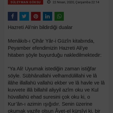
22 Nisan, 2020, Çarşamba 22:14
SÜLEYMAN GÖKSU
Hazreti Ali'nin bildirdiği dualar
Menâkıb-ı Çihâr Yâr-i Güzîn kitabında,
Peyamber efendimizin Hazreti Ali'ye
hitaben şöyle buyurduğu nakledilmektedir:
“Ya Ali! Uyumak istediğin zaman istiğfar
söyle. Sübhânallahi velhamdülillahi ve lâ
ilâhe illallahü vallahü ekber ve lâ havle ve lâ
kuvvete illâ billahil aliyyil azîm oku ve Kul
hüvallahü ehad suresini çok oku ki, o
Kur’ân-ı azimin ışığıdır. Senin üzerine
okumak vazife olsun Âyet-el kürsîyi ki, bir