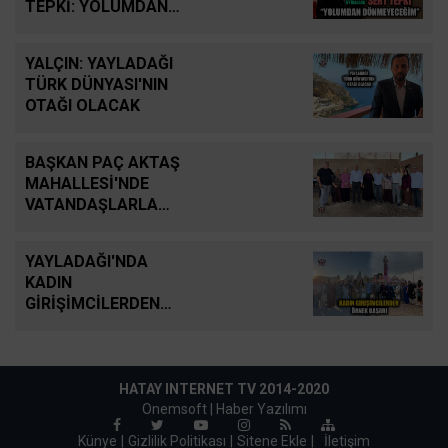
TEPKİ: YOLUMDAN
DÖNMEYECEĞİM
YALÇIN: YAYLADAĞI
TÜRK DÜNYASI'NIN
OTAĞI OLACAK
BAŞKAN PAÇ AKTAŞ
MAHALLESİ'NDE
VATANDAŞLARLA
BULUŞTU
YAYLADAĞI'NDA
KADIN
GİRİŞİMCİLERDEN
ÖRNEK BAŞARI
HATAY INTERNET TV 2014-2020
Onemsoft |
Haber Yazılımı
Künye
Gizlilik Politikası
Sitene Ekle
|
İletişim