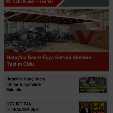
Çok Okunan Haberler
Hatay'da Beyaz Eşya Servisi Alevlere
Teslim Oldu
Hatay'da Genç Kadın
İntihar Girişiminde
Bulundu
ÖZYURT'TAN
İFTİRALARA SERT