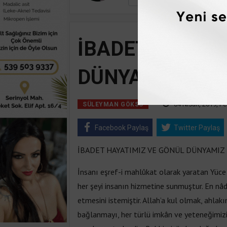
İBADET HAYATI
DÜNYAMIZ
04 Nisan, 2019, P
SÜLEYMAN GÖKSU
Facebook Paylaş
Twitter Paylaş
İBADET HAYATIMIZ VE GÖNÜL DÜNYAMIZ
İnsanı eşref-i mahlûkat olarak yaratan Yüce
her şeyi insanın hizmetine sunmuştur. En nâd
etmesini istemiştir. Allah’a kul olmak, ahla
bağlanmayı, her türlü imkân ve yeteneğimizi