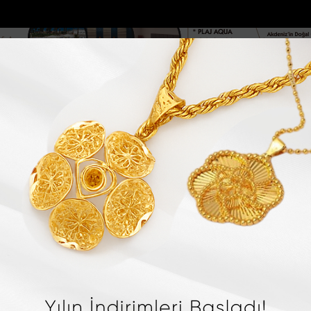
DOLAR
46.2686
EURO
53.5186
AL
Y
GÜNDEM
MAGAZİN
KADIN-YAŞAM
SPOR
SAĞLIK
Sİ
Yazarlar
Web TV
 GENÇ AĞIR YARALANDI
Gazeteci Duygu Öksüz Canova son yolculuğu
 GÖKSU
m