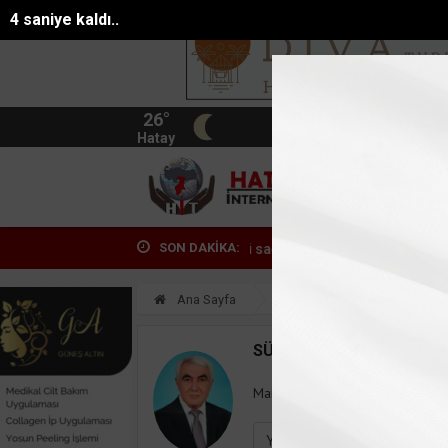
3 saniye kaldı..
26°
BIST
13.744
Hatay
HATA
SON DAKİKA:
bulans ile otomobil çarpıştı: 3ü sağlık çal...
MARMARİS’TE HATAYLI
Ana Sayfa
Yazarlar
Süleyman
SÜLEYMAN GÖKSU
Mail:
suleymangoksu@gmail.co