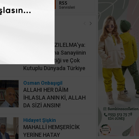
Linkedin
RSS
Takip Et
Servisleri
öşe Yazarları
İsmail Cingöz
KAAN’dan KIZILELMA’ya:
Türk Savunma Sanayiinin
Yeni Jeopolitiği ve Çok
Kutuplu Dünyada Türkiye
Osman Onbaşıgil
ALLAHI HER DÂİM
İHLASLA ANIN Kİ, ALLAH
DA SİZİ ANSIN!
Hidayet Şişkin
MAHALLİ HEMŞERİCİK
YERİNE HATAY