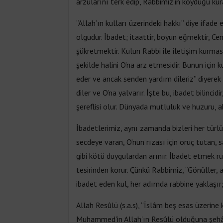
arzularını terk edip, Rabbimiz’in koyduğu kur
“Allah’ın kulları üzerindeki hakkı” diye ifade
olgudur. İbadet; itaattir, boyun eğmektir, Cen
şükretmektir. Kulun Rabbi ile iletişim kurmas
şekilde halini O’na arz etmesidir. Bunun için
eder ve ancak senden yardım dileriz” diyerek O’
diler ve O’na yalvarır. İşte bu, ibadet bilincid
şereflisi olur. Dünyada mutluluk ve huzuru, a
İbadetlerimiz, aynı zamanda bizleri her türlü
secdeye varan, O’nun rızası için oruç tutan, sa
gibi kötü duygulardan arınır. İbadet etmek ru
tesirinden korur. Çünkü Rabbimiz, “Gönüller,
ibadet eden kul, her adımda rabbine yaklaşır; 
Allah Resûlü (s.a.s), “İslâm beş esas üzerin
Muhammed'in Allah'ın Resûlü olduğuna şeh