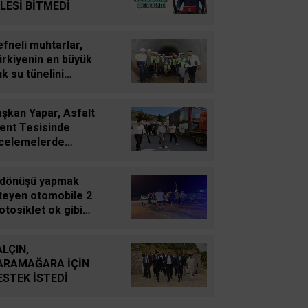
Süleyman GÖKSU
İLESİ BİTMEDİ
Zaferler Ayı Ağustos
fneli muhtarlar,
ürkiyenin en büyük
Sucan
ık su tünelini
AYNI ENKAZIN TOZUNU
celedi
YUTTUK...
şkan Yapar, Asfalt
lent Tesisinde
Oğuz Kağan Neşeli
ncelemelerde
Enerji Jeopolitiğinde Yeni
ulundu
Bir Dönem: Kerkük’ten
 dönüşü yapmak
Ceyhan’a Stratejik
steyen otomobile 2
Birleşme
tosiklet ok gibi
plandı
Ahmet Süreyya DURNA
ALÇIN,
SARAYKENT’TE ŞİİR
ARAMAĞARA İÇİN
ŞÖLENİ
ESTEK İSTEDİ