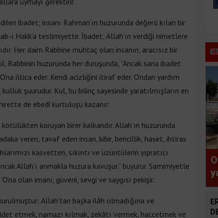
allara uymayı gerektirir.
 edilen ibadet; insanı Rahman’ın huzurunda değerli kılan bir
ab-ı Hakk’a teslimiyettir. İbadet; Allah’ın verdiği nimetlere
ıdır. Her daim Rabbine muhtaç olan insanın, aracısız bir
 kul, Rabbinin huzurunda her duruşunda, “Ancak sana ibadet
na iltica eder. Kendi acizliğini itiraf eder. O’ndan yardım
ir, kulluk şuurudur. Kul, bu bilinç sayesinde yaratılmışların en
hirette de ebedi kurtuluşu kazanır.
 kötülükten koruyan birer kalkandır. Allah’ın huzurunda
daka veren, tavaf eden insan, kibir, bencillik, haset, ihtiras
hlarımızı kasvetten, sıkıntı ve üzüntülerin yıpratıcı
O
 ancak Allah’ı anmakla huzura kavuşur.” buyurur. Samimiyetle
y
O’na olan imanı, güveni, sevgi ve saygısı pekişir.
v
ş
e kurulmuştur: Allah'tan başka ilâh olmadığına ve
E
ç
D
âdet etmek, namazı kılmak, zekâtı vermek, haccetmek ve