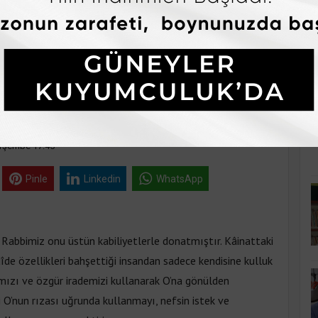
K
MIZ VE GÖNÜL
erşembe 17:45
Pinle
Linkedin
WhatsApp
 Rabbimiz onu üstün kabiliyetlerle donatmıştır. Kâinattaki
îde özellikleri bahşettiği insandan sadece kendisine kulluk
kımızı ve özgür irademizi kullanarak O’na gönülden
 O’nun rızası uğrunda kullanmayı, nefsin istek ve