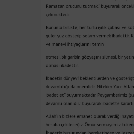
Ramazan orucunu tutmak.” buyurarak öncelik
çekmektedir.
Bununla birlikte; her türlü iyilik çabası ve 
güler yüz gösterip selam vermek ibadettir. K
ve manevi ihtiyaçlarını temin
etmesi, bir garibin gözyaşını silmesi, bir 
olması ibadettir.
İbadetin dünyevî beklentilerden ve gösteri
devamlılığı da önemlidir. Nitekim Yüce Alla
ibadet et” buyurmaktadır. Peygamberimiz (s.a.
devamlı olanıdır.” buyurarak ibadette kararlı 
Allah’ın bizlere emanet olarak verdiği haya
hesaba çekileceğiz. Ömür sermayemiz tüken
İbadetin huzurundan, bereketinden ve lezze