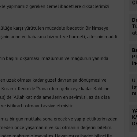
Ç
le yapmamız gereken temel ibadetlere dikkatlerimizi
De
T
kötülüğe karşı yürütülen mücadele ibadettir. Bir kimseye
at
işinin anne ve babasına hizmet ve hürmeti, ailesinin maddi
in
Ba
P
yetimin başını okşaması, mazlumun ve mağdurun yanında
i
b
şten uzak olması kadar güzel davranışa dönüşmesi ve
U
i
h Kuran-ı Kerim’de “Sana ölüm gelinceye kadar Rabbine
mo
s) de “Allah katında amellerin en sevimlisi, az da olsa
sa
ve istikrarlı olmayı tavsiye etmiştir.
Y
K
tımız bir gün mutlaka sona erecek ve yapıp ettiklerimizden
D
meden önce yaşamanın ve kul olmanın değerini bilelim.
tinden mahrum olmayalım. Hayatımıza ibadet bilinci ile