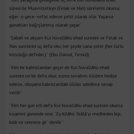
sûresi ile Muavvizeteyn (Felak ve Nas) sûrelerini okursa;
eğer -o gece- vefat ederse şehit olarak ölür. Yaşarsa
günahları bağışlanmış olarak yaşar.”
“Sabah ve akşam Kul hüvallâhü ehad suresini ve Felak ve
Nas surelerini üç defa oku, her şeyde sana yeter (her türlü
kötülüğü defeder.).” (Ebu Davud, Tirmizi)
“Kim bir kabristandan geçer de Kul hüvallâhü ehad
suresini on bir defa okur, sonra sevabını ölülere hediye
ederse, okuyana kabristandaki ölüler adedince sevap
verilir.”
“Kim her gün elli defa Kul hüvallâhü ehad suresini okursa
kıyamet gününde ona: “Ey Allâhü Teâlâ’yı medheden kişi,
kalk ve cennete gir” denilir.”