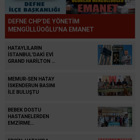
DEFNE CHP’DE YÖNETİM
MENGÜLLÜOĞLU’NA EMANET
HATAYLILARIN
İSTANBUL'DAKİ EVİ
GRAND HARİLTON 2
YAŞINDA
MEMUR-SEN HATAY
İSKENDERUN BASINI
İLE BULUŞTU
BEBEK DOSTU
HASTANELERDEN
EMZİRME
SEFERBERLİĞİ