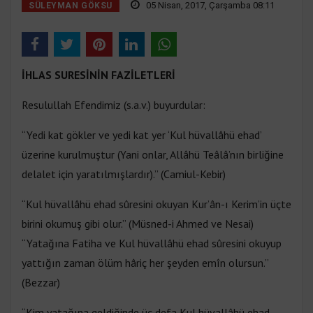
05 Nisan, 2017, Çarşamba 08:11
SÜLEYMAN GÖKSU
İHLAS SURESİNİN FAZİLETLERİ
Resulullah Efendimiz (s.a.v.) buyurdular:
“Yedi kat gökler ve yedi kat yer ‘Kul hüvallâhü ehad’
üzerine kurulmuştur (Yani onlar, Allâhü Teâlâ’nın birliğine
delalet için yaratılmışlardır).” (Camiul-Kebir)
“Kul hüvallâhü ehad sûresini okuyan Kur’ân-ı Kerim’in üçte
birini okumuş gibi olur.” (Müsned-i Ahmed ve Nesai)
“Yatağına Fatiha ve Kul hüvallâhü ehad sûresini okuyup
yattığın zaman ölüm hâriç her şeyden emîn olursun.”
(Bezzar)
“Kim yatağına geldiğinde üç defa Kul hüvallâhü ehad