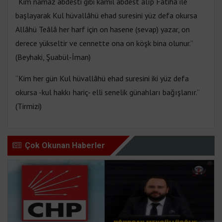
“Kim namaz abdesti gibi kamil abdest alıp Fatiha ile
başlayarak Kul hüvallâhü ehad suresini yüz defa okursa
Allâhü Teâlâ her harf için on hasene (sevap) yazar, on
derece yükseltir ve cennette ona on köşk bina olunur.”
(Beyhaki, Şuabül-İman)
“Kim her gün Kul hüvallâhü ehad suresini iki yüz defa
okursa -kul hakkı hariç- elli senelik günahları bağışlanır.”
(Tirmizi)
Çok Okunan Haberler