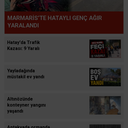
MARMARİS’TE HATAYLI GENÇ AĞIR
YARALANDI
Hatay'da Trafik
Kazası: 9 Yaralı
Yayladağında
müstakil ev yandı
Altınözünde
konteyner yangını
yaşandı
Antakyada ormanda