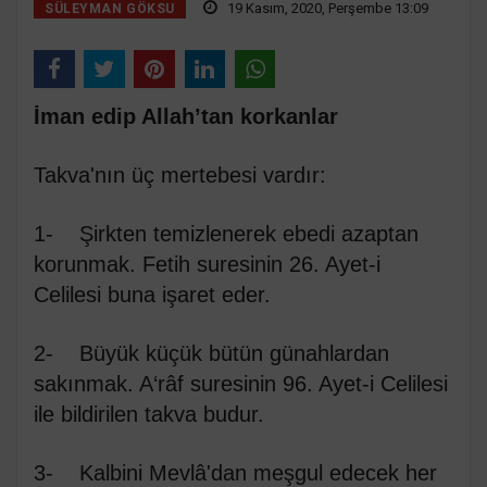
19 Kasım, 2020, Perşembe 13:09
SÜLEYMAN GÖKSU
İman edip Allah’tan korkanlar
Takva'nın üç mertebesi vardır:
1- Şirkten temizlenerek ebedi azaptan
korunmak. Fetih suresinin 26. Ayet-i
Celilesi buna işaret eder.
2- Büyük küçük bütün günahlardan
sakınmak. A‘râf suresinin 96. Ayet-i Celilesi
ile bildirilen takva budur.
3- Kalbini Mevlâ'dan meşgul edecek her