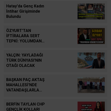
Hatay'da Genç Kadın
İntihar Girişiminde
Bulundu
ÖZYURT'TAN
İFTİRALARA SERT
TEPKİ: YOLUMDAN
DÖNMEYECEĞİM
YALÇIN: YAYLADAĞI
TÜRK DÜNYASI'NIN
OTAĞI OLACAK
BAŞKAN PAÇ AKTAŞ
MAHALLESİ'NDE
VATANDAŞLARLA
BULUŞTU
BERFİN TAYLAN CHP
GENÇLİK KOLLARI