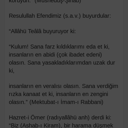
koruyun.” (Müsnedüş-Şihab)
Resulullah Efendimiz (s.a.v.) buyurdular:
“Allâhü Teâlâ buyuruyor ki:
“Kulum! Sana farz kıldıklarımı eda et ki,
insanların en abidi (çok ibadet edeni)
olasın. Sana yasakladıklarımdan uzak dur
ki,
insanların en veralısı olasın. Sana verdiğim
rızka kanaat et ki, insanların en zengini
olasın.” (Mektubat-ı İmam-ı Rabbani)
Hazret-i Ömer (radıyallâhü anh) derdi ki:
“Biz (Ashab-ı Kiram), bir harama düşmek