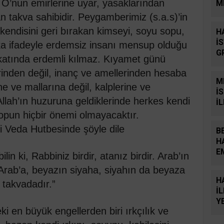
 O’nun emirlerine uyar, yasaklarından
M
E
san takva sahibidir. Peygamberimiz (s.a.s)’in
 kendisini geri bırakan kimseyi, soyu sopu,
H
İ
şka ifadeyle erdemsiz insanı mensup olduğu
G
h katında erdemli kılmaz. Kıyamet günü
Y
erinden değil, inanç ve amellerinden hesaba
M
ne ve mallarına değil, kalplerine ve
İ
Allah’ın huzuruna geldiklerinde herkes kendi
İ
opun hiçbir önemi olmayacaktır.
i Veda Hutbesinde şöyle dile
B
H
E
ilin ki, Rabbiniz birdir, atanız birdir. Arab’ın
S
rab’a, beyazın siyaha, siyahın da beyaza
H
 takvadadır.”
İ
Y
i en büyük engellerden biri ırkçılık ve
B