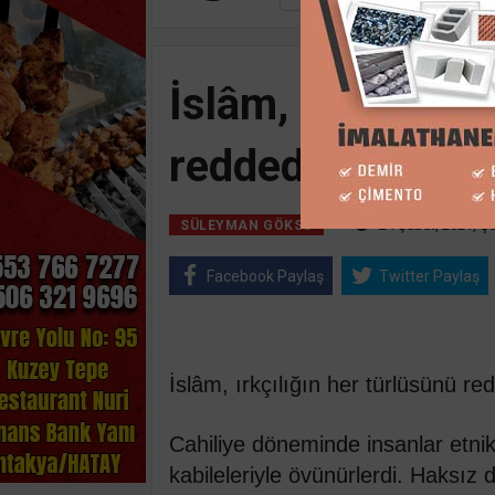
İslâm, ırkçılığın
reddeder
24 Şubat, 2021, Ç
SÜLEYMAN GÖKSU
Facebook Paylaş
Twitter Paylaş
İslâm, ırkçılığın her türlüsünü re
Cahiliye döneminde insanlar etni
kabileleriyle övünürlerdi. Haksız d