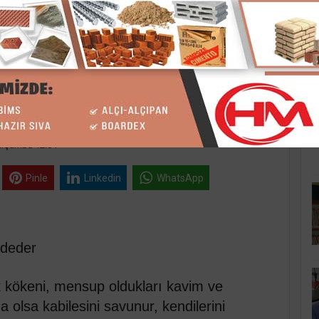
K
 her türlüsünü
arşamba 12:04
Pinle
Linkedin
WhatsApp
ddeder
k kökeni, mensup oldukları kavim ve
a olsa kabilesini savunur, kendilerini