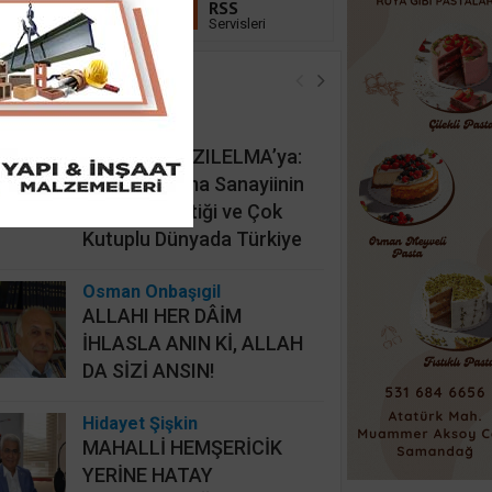
Linkedin
RSS
Takip Et
Servisleri
öşe Yazarları
İsmail Cingöz
KAAN’dan KIZILELMA’ya:
Türk Savunma Sanayiinin
Yeni Jeopolitiği ve Çok
Kutuplu Dünyada Türkiye
Osman Onbaşıgil
ALLAHI HER DÂİM
İHLASLA ANIN Kİ, ALLAH
DA SİZİ ANSIN!
Hidayet Şişkin
MAHALLİ HEMŞERİCİK
YERİNE HATAY