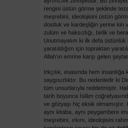
ayrımcılık zihniyetidir. Bu zihniye
rengini üstün görme şeklinde tez
meşrebini, ideolojisini üstün gör
dostluk ve kardeşliğin yerine kin
zulüm ve haksızlığı, birlik ve berab
Unutmayalım ki ilk defa üstünlük
yaratıldığım için topraktan yara
Allah’ın emrine karşı gelen şeytan
Irkçılık, esasında hem insanlığa k
saygısızlıktır. Bu nedenledir ki Di
tüm unsurlarıyla reddetmiştir. Hal
tarih boyunca İslâm coğrafyasınd
ve gözyaşı hiç eksik olmamıştır. 
aynı kitaba, aynı peygambere i
meşrebini, ırkını, ideolojisini ra
kapılanların sayısı hiç de az deği