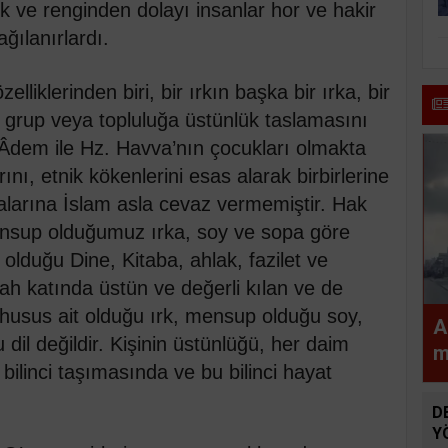
rk ve renginden dolayı insanlar hor ve hakir
ğılanırlardı.
lliklerinden biri, bir ırkın başka bir ırka, bir
 grup veya topluluğa üstünlük taslamasını
 Âdem ile Hz. Havva’nın çocukları olmakta
ını, etnik kökenlerini esas alarak birbirlerine
alarına İslam asla cevaz vermemiştir. Hak
ensup olduğumuz ırka, soy ve sopa göre
lduğu Dine, Kitaba, ahlak, fazilet ve
lah katında üstün ve değerli kılan ve de
 husus ait olduğu ırk, mensup olduğu soy,
A
dil değildir. Kişinin üstünlüğü, her daim
m
 bilinci taşımasında ve bu bilinci hayat
a
D
Y