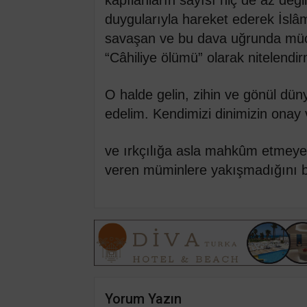
duygularıyla hareket ederek İslâ
savaşan ve bu dava uğrunda müc
“Câhiliye ölümü” olarak nitelendirm
O halde gelin, zihin ve gönül düny
edelim. Kendimizi dinimizin onay
ve ırkçılığa asla mahkûm etmeyel
veren müminlere yakışmadığını bi
Yorum Yazın