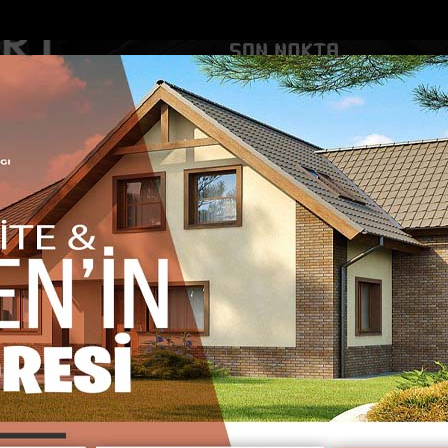
DOLAR
46.2686
EURO
53.5186
AL
Y
GÜNDEM
MAGAZİN
KADIN-YAŞAM
SPOR
SAĞLIK
Sİ
Yazarlar
Web TV
n aşılama ve üretic...
Defneli muhtarlar, Türkiyenin en büyük atık s...
 GÖKSU
m