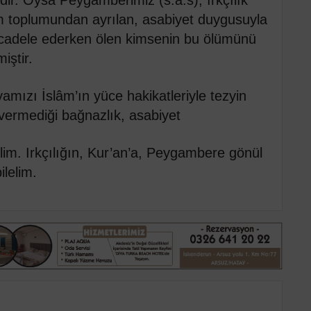
m toplumundan ayrılan, asabiyet duygusuyla
adele ederken ölen kimsenin bu ölümünü
iştir.
amızı İslâm’ın yüce hakikatleriyle tezyin
 vermediği bağnazlık, asabiyet
im. Irkçılığın, Kur’an’a, Peygambere gönül
lelim.