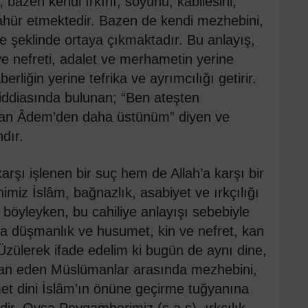
t, bazen kendi ırkını, soyunu, kabilesini,
ahür etmektedir. Bazen de kendi mezhebini,
me şeklinde ortaya çıkmaktadır. Bu anlayış,
 ve nefreti, adalet ve merhametin yerine
erliğin yerine tefrika ve ayrımcılığı getirir.
 iddiasında bulunan; “Ben ateşten
tılan Âdem’den daha üstünüm” diyen ve
dır.
arşı işlenen bir suç hem de Allah’a karşı bir
nimiz İslâm, bağnazlık, asabiyet ve ırkçılığı
 böyleyken, bu cahiliye anlayışı sebebiyle
a düşmanlık ve husumet, kin ve nefret, kan
Üzülerek ifade edelim ki bugün de aynı dine,
man eden Müslümanlar arasında mezhebini,
hmet dini İslâm’ın önüne geçirme tuğyanına
ldir. Oysa Peygamberimiz (s.a.s), ırkçılık