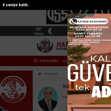
3 saniye kaldı..
26°
BIST
13.744
Hatay
HATA
SON DAKİKA:
Yapar, Asfalt Plent Tesisinde inceleme...
Hatayda hayvan sağlığı içi
Ana Sayfa
Yazarlar
Süleyman
SÜLEYMAN GÖKSU
Mail:
suleymangoksu@gmail.co