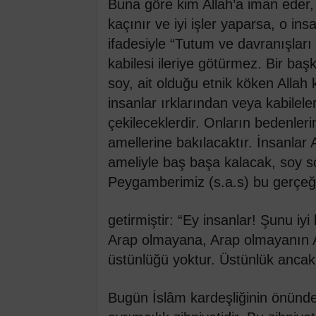
Buna göre kim Allah’a iman eder,
kaçınır ve iyi işler yaparsa, o in
ifadesiyle “Tutum ve davranışları
kabilesi ileriye götürmez. Bir ba
soy, ait olduğu etnik köken Alla
insanlar ırklarından veya kabilel
çekileceklerdir. Onların bedenleri
amellerine bakılacaktır. İnsanlar 
ameliyle baş başa kalacak, soy s
Peygamberimiz (s.a.s) bu gerçeğ
getirmiştir: “Ey insanlar! Şunu iyi b
Arap olmayana, Arap olmayanın A
üstünlüğü yoktur. Üstünlük ancak
Bugün İslâm kardeşliğinin önündek