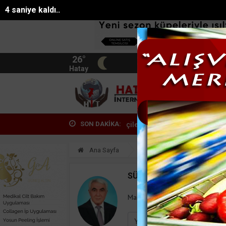
4 saniye kaldı..
26°
BIST
13.744
Hatay
HATA
SON DAKİKA:
larını alamadığını iddia eden işçiler inş...
Kemerin yeni simgesi: H
Ana Sayfa
Yazarlar
Süleyman
SÜLEYMAN GÖKSU
Mail:
suleymangoksu@gmail.co