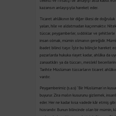
tekelci ve fırsatçı bir anlayışı asla kabul et
kazansın anlayışıyla hareket eder.
Ticaret ahlâkının bir diğer ilkesi de doğrulu
yalan, hile ve aldatmadan kaçınmaktır. Nitek
tüccar, peygamberler, sıddıklar ve şehitlerle
insan olmak, mümin olmanın gereğidir. Mümi
ibadet bilinci taşır. İşte bu bilinçle hareket
pazarlarda hukuka riayet kadar, ahlâka da uy
zanaatkârı ya da tüccarı, meslekî becerileri
Tarihte Müslüman tüccarların ticaret ahlâkı
vardır.
Peygamberimiz (s.a.s) “Bir Müslüman’ın kusur
buyurur. Zira malın kusurunu gizlemek, insanla
eder. Her ne kadar kısa vadede kâr etmiş gib
hüsrandır. Bunun bilincinde olan bir mümin, 