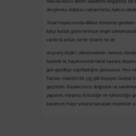
malına kalıcı ahiret saadetini değişmez. Bi
devşirmez. Aldatıcı reklamlarla, haksız rek
Ticari hayatımızda dikkat etmemiz gereken ö
karşı kulluk görevlerimize engel olmamasıdı
vardır ki onları ne bir ticaret ne de
alışveriş Allah’ı zikretmekten, namazı dosd
hazindir ki, hayatımızda helal kazanç duyarlı
gün geçtikçe zayıfladığını görüyoruz. Hırs v
fazlası tüketim bir çığ gibi büyüyor. Geliniz
geçirelim. Kazancımızı doğruluk ve samimiyet
yapalım. Harama, kötülüğe ve sahteciliğe gid
kazancını hayır yoluna harcayan müminler o