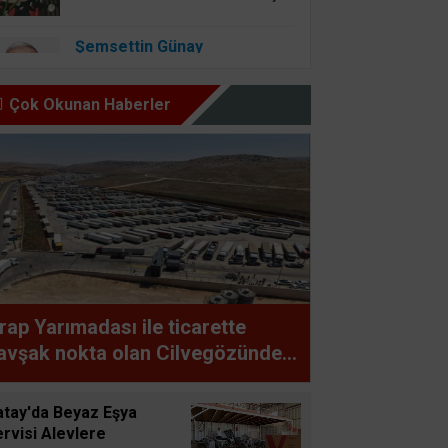
Şemsettin Günay
BİR BAŞIMIZI KALDIRIP
YAPILAN ANLAŞMALARI
Çok Okunan Haberler
GÖREBİLSEK
Osman Onbaşıgil
ALLAH SEVGİSİ OLAN
YERDE İYİLİK ve FAZİLET
OLUR
Süleyman GÖKSU
rap Yarımadası ile ticarette
Zaferler Ayı Ağustos
avşak nokta olan Cilvegözünden
ünde bin 500 tır giriş-çıkış
Sucan
apıyor
atay'da Beyaz Eşya
AYNI ENKAZIN TOZUNU
rvisi Alevlere