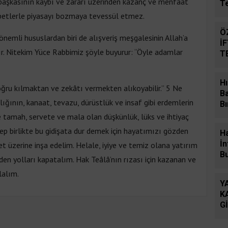
r başkasının kaybı ve zararı üzerinden kazanç ve menfaat
T
abetlerle piyasayı bozmaya tevessül etmez.
Ö
nemli hususlardan biri de alışveriş meşgalesinin Allah’a
İ
r. Nitekim Yüce Rabbimiz şöyle buyurur: “Öyle adamlar
T
D
Hı
oğru kılmaktan ve zekâtı vermekten alıkoyabilir.” 5 Ne
B
lığının, kanaat, tevazu, dürüstlük ve insaf gibi erdemlerin
Bı
e tamah, servete ve mala olan düşkünlük, lüks ve ihtiyaç
 hep birlikte bu gidişata dur demek için hayatımızı gözden
H
İn
 üzerine inşa edelim. Helale, iyiye ve temiz olana yatırım
B
en yolları kapatalım. Hak Teâlâ’nın rızası için kazanan ve
lalım.
Y
K
G
Ö