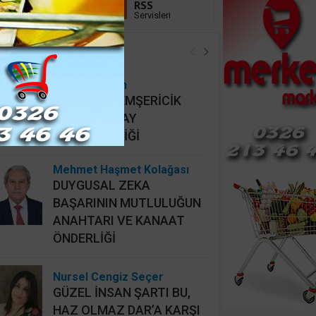
Linkedin
RSS
Takip Et
Servisleri
öşe Yazarları
Hidayet Şişkin
MAHALLİ HEMŞERİCİK
YERİNE HATAY
HEMŞERİCİLİĞİ
Mehmet Haşmet Kolağası
DUYGUSAL ZEKA
BAŞARININ MUTLULUĞUN
ANAHTARI VE KANAAT
ÖNDERLİĞİ
Nursel Cengiz Seçer
GÜZEL İNSAN ŞARTI BU,
HAZ OLMAZ DAR’A KARŞI