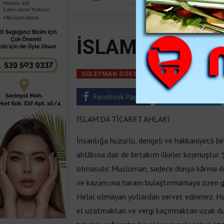
İSLAM’DA TİCA
02 Mart, 2018, Cu
SÜLEYMAN GÖKSU
Facebook Paylaş
Twitter Paylaş
İSLAM’DA TİCARET AHLAKI
İnsanlığa huzurlu, dengeli ve hakkaniyetli bir
ahlâkına dair de birtakım ilkeler koymuştur. 
olmasıdır. Müslüman, sadece dünya kârına değ
ve kazancına haram bulaştırmamaya özen göst
Helal olmayan yollardan servet edinmez. Ha
el uzatmaktan ve vergi kaçırmaktan uzak duru