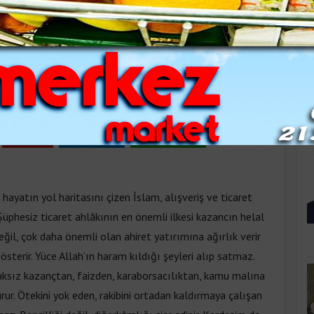
K
RET AHLAKI
ma 15:42
Pinle
Linkedin
WhatsApp
 hayatın yol haritasını çizen İslam, alışveriş ve ticaret
Şüphesiz ticaret ahlâkının en önemli ilkesi kazancın helal
il, çok daha önemli olan ahiret yatırımına ağırlık verir
erir. Yüce Allah’ın haram kıldığı şeyleri alıp satmaz.
ksız kazançtan, faizden, karaborsacılıktan, kamu malına
r. Ötekini yok eden, rakibini ortadan kaldırmaya çalışan