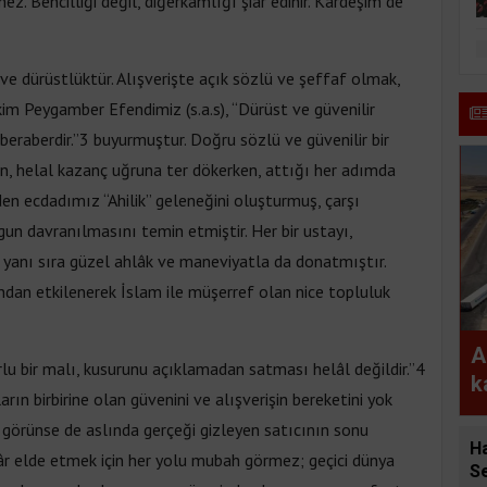
mez. Bencilliği değil, diğerkâmlığı şiar edinir. Kardeşim de
k ve dürüstlüktür. Alışverişte açık sözlü ve şeffaf olmak,
im Peygamber Efendimiz (s.a.s), “Dürüst ve güvenilir
 beraberdir.”3 buyurmuştur. Doğru sözlü ve güvenilir bir
n, helal kazanç uğruna ter dökerken, attığı her adımda
 eden ecdadımız “Ahilik” geleneğini oluşturmuş, çarşı
gun davranılmasını temin etmiştir. Her bir ustayı,
n yanı sıra güzel ahlâk ve maneviyatla da donatmıştır.
ndan etkilenerek İslam ile müşerref olan nice topluluk
A
lu bir malı, kusurunu açıklamadan satması helâl değildir.”4
k
rın birbirine olan güvenini ve alışverişin bereketini yok
g
i görünse de aslında gerçeği gizleyen satıcının sonu
y
H
kâr elde etmek için her yolu mubah görmez; geçici dünya
Se