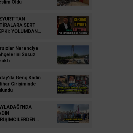
YUTTUK...
eslim Oldu
İsmail Cingöz
ZYURT'TAN
Yarım Kalan Stratejik
FTİRALARA SERT
Hayallerden Küresel
EPKİ: YOLUMDAN
Savunma Gücüne: Türk
ÖNMEYECEĞİM
Savunma Sanayiinin
rsızlar Narenciye
Tarihsel Yolculuğu
ahçelerini Susuz
raktı
Oğuz Kağan Neşeli
Enerji Jeopolitiğinde Yeni
atay'da Genç Kadın
Bir Dönem: Kerkük’ten
tihar Girişiminde
Ceyhan’a Stratejik
ulundu
Birleşme
AYLADAĞI'NDA
Ahmet Süreyya DURNA
ADIN
SARAYKENT’TE ŞİİR
İRİŞİMCİLERDEN
ŞÖLENİ
RNEK BAŞARI