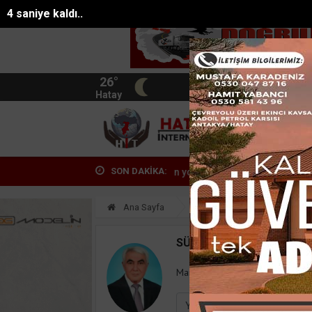
4 saniye kaldı..
26°
BIST
13.744
Hatay
HATA
SON DAKİKA:
azeteci Duygu Öksüz Canova son yolculuğuna u...
Hatay'da Tır Kaza
Ana Sayfa
Yazarlar
Süleyman
SÜLEYMAN GÖKSU
Mail:
suleymangoksu@gmail.co