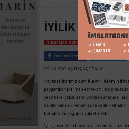
İYİLİK PAYLAŞ
09 Mart, 2019, Cum
SÜLEYMAN GÖKSU
Facebook Paylaş
Twitter Paylaş
İYİLİK PAYLAŞTIKÇA ÇOĞALIR
Hayat rehberimiz olan Kur’an-ı Kerim’in ifades
peygamberlere iman etmektir. İmanına salih 
yetimlere, yoksullara, yolda kalmışlara, hası
zekâtı vermek, verilen söze sadık kalmaktır
bollukta ve sağlıkta şükretmektir.
İyilik, insanın bu hayattaki en önemli kazancı,