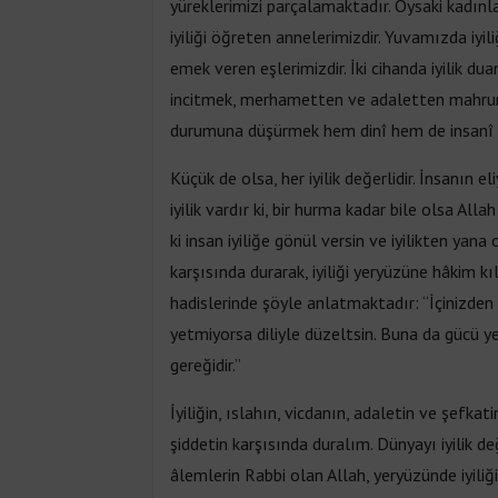
yüreklerimizi parçalamaktadır. Oysaki kadınla
iyiliği öğreten annelerimizdir. Yuvamızda iy
emek veren eşlerimizdir. İki cihanda iyilik 
incitmek, merhametten ve adaletten mahr
durumuna düşürmek hem dinî hem de insanî bi
Küçük de olsa, her iyilik değerlidir. İnsanın el
iyilik vardır ki, bir hurma kadar bile olsa Al
ki insan iyiliğe gönül versin ve iyilikten yana
karşısında durarak, iyiliği yeryüzüne hâkim kıl
hadislerinde şöyle anlatmaktadır: “İçinizden 
yetmiyorsa diliyle düzeltsin. Buna da gücü y
gereğidir.”
İyiliğin, ıslahın, vicdanın, adaletin ve şefka
şiddetin karşısında duralım. Dünyayı iyilik de
âlemlerin Rabbi olan Allah, yeryüzünde iyili