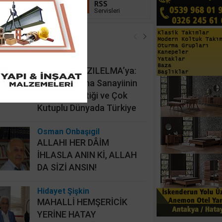
Linkedin
RSS
Takip Et
Servisleri
öşe Yazarları
İsmail Cingöz
KAAN’dan KIZILELMA’ya:
Türk Savunma Sanayiinin
Yeni Jeopolitiği ve Çok
Kutuplu Dünyada Türkiye
Osman Onbaşıgil
ALLAHI HER DÂİM
İHLASLA ANIN Kİ, ALLAH
DA SİZİ ANSIN!
Hidayet Şişkin
MAHALLİ HEMŞERİCİK
YERİNE HATAY