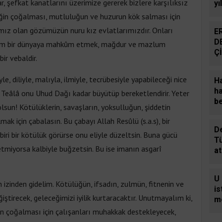
r, şefkat kanatlarını üzerimize gererek bizlere karşılıksız
yı
v
iliğin çoğalması, mutluluğun ve huzurun kök salması için
u
duamız olan gözümüzün nuru kız evlatlarımızdır. Onları
E
de
D
um bir dünyaya mahkûm etmek, mağdur ve mazlum
or
Ç
r vebaldir.
iyle, diliyle, malıyla, ilmiyle, tecrübesiyle yapabileceği nice
Ha
ha
lah Teâlâ onu Uhud Dağı kadar büyütüp bereketlendirir. Yeter
be
 olsun! Kötülüklerin, savaşların, yoksulluğun, şiddetin
mak için çabalasın. Bu çabayı Allah Resûlü (s.a.s), bir
De
biri bir kötülük görürse onu eliyle düzeltsin. Buna gücü
T
etmiyorsa kalbiyle buğzetsin. Bu ise imanın asgarî
at
in
U
tin izinden gidelim. Kötülüğün, ifsadın, zulmün, fitnenin ve
i
ğiştirecek, geleceğimizi iyilik kurtaracaktır. Unutmayalım ki,
mo
sa
ğin çoğalması için çalışanları muhakkak destekleyecek,