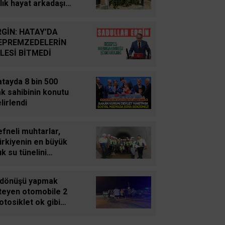
Süleyman GÖKSU
llık hayat arkadaşı
Zaferler Ayı Ağustos
efat eden adamın
ykuya dalan şoförü
RGİN: HATAY’DA
falarca uyardığı
EPREMZEDELERİN
taya çıktı
Sucan
İLESİ BİTMEDİ
AYNI ENKAZIN TOZUNU
YUTTUK...
tayda 8 bin 500
k sahibinin konutu
Oğuz Kağan Neşeli
lirlendi
Enerji Jeopolitiğinde Yeni
Bir Dönem: Kerkük’ten
fneli muhtarlar,
Ceyhan’a Stratejik
ürkiyenin en büyük
Birleşme
ık su tünelini
celedi
Ahmet Süreyya DURNA
 dönüşü yapmak
SARAYKENT’TE ŞİİR
steyen otomobile 2
ŞÖLENİ
tosiklet ok gibi
plandı