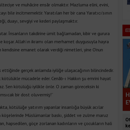
ülteciye ve muhâcire ensâr olmaktır. Mazluma elini, evini,
ayı bile incitmemektir. Yaratılan her bir cana Yaratıcı’sının
ği, duayı, sevgiyi ve kederi paylaşmaktır.
tar. İnsanların takdirine ümit bağlamadan, kibir ve gurura
de koşar. Allah’ın ikramı olan merhamet duygusuyla hayra
n kendisine emanet olarak verdiği nimetleri, yine O’nun
ettiğinde gerçek anlamda iyiliğe ulaşacağının bilincindedir.
rak kötülükle mücadele eder. Cenâb-ı Hakkın şu emrini hayat
maz. Sen kötülüğü iyilikle önle. O zaman göreceksin ki
H
msıcak bir dost oluvermiş!”
E
akta, kötülüğe yatırım yapanlar insanlığa büyük acılar
 köşelerinde Müslümanlar baskı, şiddet ve zulme maruz
O
nan, hapsedilen, göçe zorlanan kadınların ve çocukların hali
ke