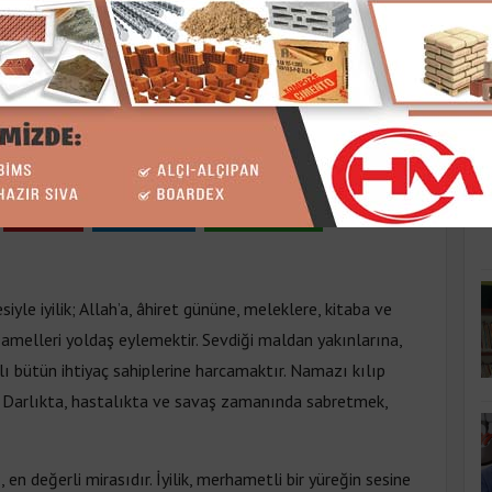
K
TIKÇA ÇOĞALIR
artesi 15:22
Pinle
Linkedin
WhatsApp
iyle iyilik; Allah’a, âhiret gününe, meleklere, kitaba ve
amelleri yoldaş eylemektir. Sevdiği maldan yakınlarına,
lı bütün ihtiyaç sahiplerine harcamaktır. Namazı kılıp
. Darlıkta, hastalıkta ve savaş zamanında sabretmek,
 en değerli mirasıdır. İyilik, merhametli bir yüreğin sesine