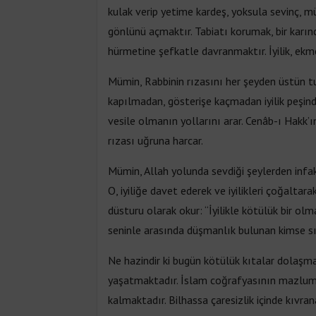
kulak verip yetime kardeş, yoksula sevinç, m
gönlünü açmaktır. Tabiatı korumak, bir karınc
hürmetine şefkatle davranmaktır. İyilik, ekme
Mümin, Rabbinin rızasını her şeyden üstün tu
kapılmadan, gösterişe kaçmadan iyilik peşin
vesile olmanın yollarını arar. Cenâb-ı Hakk’ı
rızası uğruna harcar.
Mümin, Allah yolunda sevdiği şeylerden infak 
O, iyiliğe davet ederek ve iyilikleri çoğalta
düsturu olarak okur: “İyilikle kötülük bir ol
seninle arasında düşmanlık bulunan kimse sı
Ne hazindir ki bugün kötülük kıtalar dolaşm
yaşatmaktadır. İslam coğrafyasının mazlum
kalmaktadır. Bilhassa çaresizlik içinde kıvra