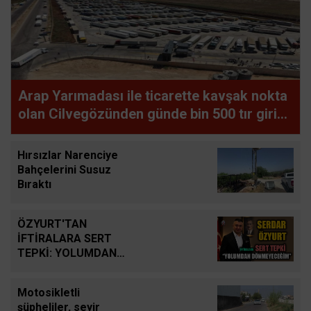
Arap Yarımadası ile ticarette kavşak nokta
olan Cilvegözünden günde bin 500 tır giriş-
çıkış yapıyor
Hırsızlar Narenciye
Bahçelerini Susuz
Bıraktı
ÖZYURT'TAN
İFTİRALARA SERT
TEPKİ: YOLUMDAN
DÖNMEYECEĞİM
Motosikletli
şüpheliler, seyir